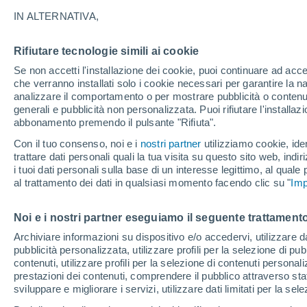
IN ALTERNATIVA,
Chiamato 2023DW, l'oggetto potrebbe co
probabilità è ancora bassa. Le osserva
Rifiutare tecnologie simili ai cookie
con maggiore esattezza la traiettoria d
Se non accetti l'installazione dei cookie, puoi continuare ad acc
che verranno installati solo i cookie necessari per garantire la n
analizzare il comportamento o per mostrare pubblicità o contenut
generali e pubblicità non personalizzata. Puoi rifiutare l'install
abbonamento premendo il pulsante "Rifiuta".
Con il tuo consenso, noi e i
nostri partner
utilizziamo cookie, iden
trattare dati personali quali la tua visita su questo sito web, indiri
i tuoi dati personali sulla base di un interesse legittimo, al quale
al trattamento dei dati in qualsiasi momento facendo clic su "
Imp
Noi e i nostri partner eseguiamo il seguente trattamento
Archiviare informazioni su dispositivo e/o accedervi, utilizzare dati
pubblicità personalizzata, utilizzare profili per la selezione di pu
contenuti, utilizzare profili per la selezione di contenuti personal
prestazioni dei contenuti, comprendere il pubblico attraverso stat
sviluppare e migliorare i servizi, utilizzare dati limitati per la sel