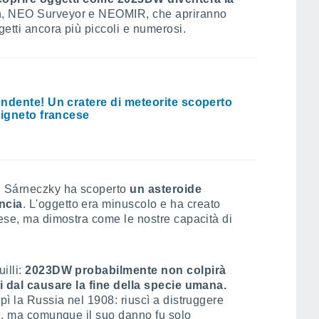
n, NEO Surveyor e NEOMIR, che apriranno
getti ancora più piccoli e numerosi.
ndente! Un cratere di meteorite scoperto
vigneto francese
án Sárneczky ha scoperto
un asteroide
ncia
. L'oggetto era minuscolo e ha creato
aese, ma dimostra come le nostre capacità di
illi:
2023DW probabilmente non colpirà
gi dal causare la fine della specie umana.
pì la Russia nel 1908: riuscì a distruggere
ti, ma comunque il suo danno fu solo