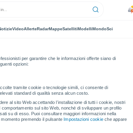
Notizie
Video
Allerte
Radar
Mappe
Satelliti
Modelli
Mondo
Sci
OMIA
PIANTE
TEMPO LIBERO
fessionisti per garantire che le informazioni offerte siano di
guenti opzioni:
ccolte tramite cookie o tecnologie simili, ci consente di
n elevati standard di qualità senza alcun costo.
e potrebbe colpire la Terra nel 2046
re al sito Web accettando l'installazione di tutti i cookie, nostri
 il comportamento sul sito Web, nonché di sviluppare un profilo
asati su di esso. Puoi consultare maggiori informazioni nella
che potrebbe colpire la
si momento premendo il pulsante
Impostazioni cookie
che appare