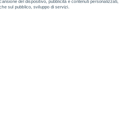
cansione del dispositivo, pubblicità e contenuti personalizzati,
che sul pubblico, sviluppo di servizi.
ta in 23 anni, ma i risultati sono preliminari e le possibilità di
09/03/2023 11:30
5 min
astronomi hanno scoperto un nuovo
 sforzo congiunto tra diverse agenzie
una
piccola possibilità che questo
braio 2046,
tra 23 anni. Le ultime stime
o di circa 50 metri
- che, sebbene sembri
 danni significativi nella regione