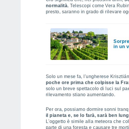
normalità.
Telescopi come Vera Rubi
presto, saranno in grado di rilevare og
Sorpre
in un 
Solo un mese fa, l'ungherese Kriszti
poche ore prima che colpisse la Fra
solo un breve spettacolo di luci sul p
rilevamento stiano aumentando.
Per ora, possiamo dormire sonni tranqu
il pianeta e, se lo farà, sarà ben lun
L'oggetto è simile alla meteora che col
parte di una foresta e causare tre mor