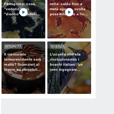
Ferragosto: cosa
rotta: caldo fino a
"vedono" e ci
metà agosto, svolta
"dicono" i modelli
possibile solo a fine
meteorologici
mese
ATTUALITÀ
SCIENZA
Il cioccolato
L’uccello che sta
termoresistente sarà
rivoluzionando i
realtà? Scienziati al
boschi italiani: un
lavoro su ciccolatini
vero ingegnere
che non si sciolgono
ecologico
neanche in estate