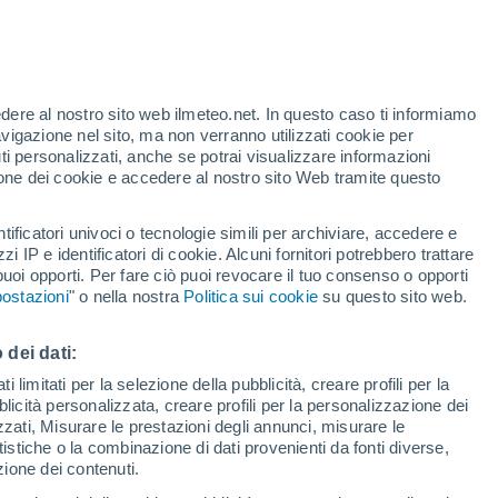
lpire il nostro pianeta in 23 anni, ma la
zioni delle prossime settimane riveleranno
ell'asteroide.
edere al nostro sito web ilmeteo.net. In questo caso ti informiamo
avigazione nel sito, ma non verranno utilizzati cookie per
i personalizzati, anche se potrai visualizzare informazioni
azione dei cookie e accedere al nostro sito Web tramite questo
tificatori univoci o tecnologie simili per archiviare, accedere e
zzi IP e identificatori di cookie. Alcuni fornitori potrebbero trattare
 puoi opporti. Per fare ciò puoi revocare il tuo consenso o opporti
ostazioni
" o nella nostra
Politica sui cookie
su questo sito web.
 dei dati:
 limitati per la selezione della pubblicità, creare profili per la
bblicità personalizzata, creare profili per la personalizzazione dei
izzati, Misurare le prestazioni degli annunci, misurare le
istiche o la combinazione di dati provenienti da fonti diverse,
ezione dei contenuti.