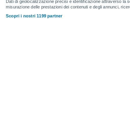
Dati di geolocalizzazione precisi e identificazione attraverso la s
misurazione delle prestazioni dei contenuti e degli annunci, ricer
Scopri i nostri 1199 partner
Chiamato 2023DW, l'oggetto potrebbe colpire il nostro piane
impatto sono ancora basse.
Matheus Manente
Meteored Brasile
Pochi giorni fa,
il 27 febbraio, gli 
asteroide chiamato 2023DW
. In uno
spaziali, è stato determinato che c'è 
asteroide colpisca la Terra il 14 feb
indicano che l'asteroide ha un
diametr
piccolo,
sarebbe sufficiente a causare