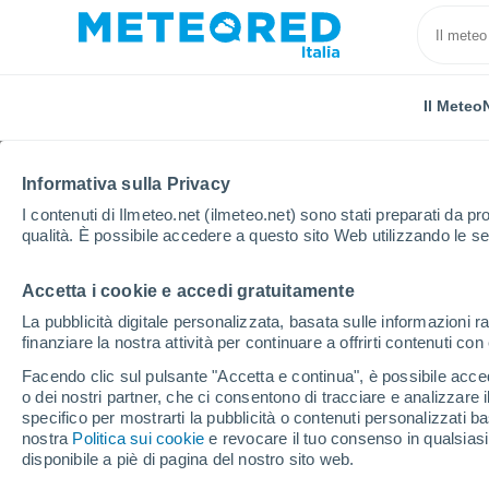
Il Meteo
TUTTE
ATTUALITÀ
SCIENZA
PREVISIONI
ASTRON
Informativa sulla Privacy
I contenuti di Ilmeteo.net (ilmeteo.net) sono stati preparati da pro
qualità. È possibile accedere a questo sito Web utilizzando le se
Accetta i cookie e accedi gratuitamente
La pubblicità digitale personalizzata, basata sulle informazioni ra
finanziare la nostra attività per continuare a offrirti contenuti co
Home
Notizie
Scienza
Scoperto un asteroide ch
Facendo clic sul pulsante "Accetta e continua", è possibile accede
o dei nostri partner, che ci consentono di tracciare e analizzare
specifico per mostrarti la pubblicità o contenuti personalizzati b
Scoperto un asteroide 
nostra
Politica sui cookie
e revocare il tuo consenso in qualsia
disponibile a piè di pagina del nostro sito web.
Terra nel 2046