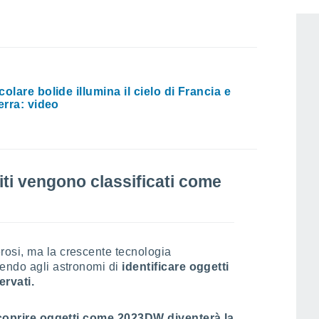
 il numero di asteroidi non sta cambiando,
olare bolide illumina il cielo di Francia e
erra: video
ti vengono classificati come
osi, ma la crescente tecnologia
tendo agli astronomi di
identificare oggetti
rvati.
coprire oggetti come 2023DW diventerà la