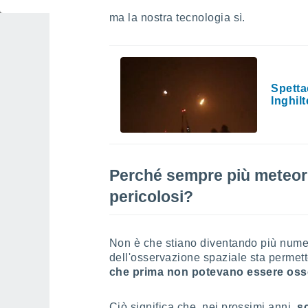
numerose negli ultimi mesi.
Il realtà
ma la nostra tecnologia sì.
Spettac
Inghilt
Perché sempre più meteori
pericolosi?
Non è che stiano diventando più numer
dell'osservazione spaziale sta permet
che prima non potevano essere osse
Ciò significa che, nei prossimi anni,
s