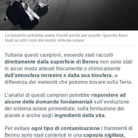
 profili
lezione
cità
izzata,
fili per
La scoperta potrebbe avere risvolti anche per quanto riguarda futuri
izzazione
studi su altri corpi del nostro sistema solare.
nuti,
 profili
Tuttavia questi campioni, essendo stati raccolti
lezione
uti
direttamente dalla superficie di Bennu
non sono stati
zzati,
in alcun modo alterati fisicamente o chimicamente
 le
dall’atmosfera terrestre e dalla sua biosfera
, a
ni degli
differenza dei meteoriti che potremo trovare sulla Terra.
 misurare
zioni dei
L’analisi di questi campioni potrebbe
rispondere ad
,
alcune delle domande fondamentali
sull’evoluzione
ere il
del sistema solare primordiale, sulla formazione dei
so
pianeti e anche sugli
ingredienti della vita
.
he o la
ione di
Per evitare
ogni tipo di contaminazione
i frammenti di
enienti
Bennu sono stati contenuti in una
capsula sigillata
,
diverse,