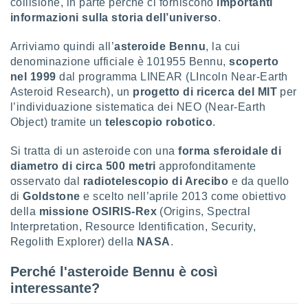
collisione, in parte perché ci forniscono
importanti
informazioni sulla storia dell’universo
.
sui cookie
e il tuo
Arriviamo quindi all’
asteroide Bennu
, la cui
 in
denominazione ufficiale è 101955 Bennu,
scoperto
o
nel 1999
dal programma LINEAR (LIncoln Near-Earth
 il
Asteroid Research), un
progetto di ricerca del MIT
per
l’individuazione sistematica dei NEO (Near-Earth
azioni
Object) tramite un
telescopio robotico
.
kie
re
Si tratta di un asteroide con una
forma sferoidale di
le a piè
diametro di circa 500 metri
approfonditamente
 del
to web.
osservato dal
radiotelescopio di Arecibo
e da quello
di
Goldstone
e scelto nell’aprile 2013 come obiettivo
della
missione OSIRIS-Rex
(Origins, Spectral
ATIVA,
Interpretation, Resource Identification, Security,
Regolith Explorer) della
NASA
.
e
gie
Perché l'asteroide Bennu è così
i cookie
interessante?
ccetti
zione dei