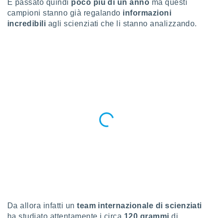
ioni
È passato quindi
poco più di un anno
ma questi
e
campioni stanno già regalando
informazioni
à non
incredibili
agli scienziati che li stanno analizzando.
izzata.
utare
zione dei
 al
ito Web
questo
ento
 il
o
, noi e i
rtner
mo
tori
o
e simili
Da allora infatti un
team internazionale di scienziati
viare,
ha studiato attentamente i circa
120 grammi
di