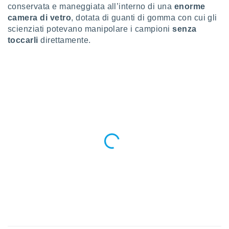
conservata e maneggiata all’interno di una
enorme
re e
camera di vetro
, dotata di guanti di gomma con cui gli
e i
tilizzare
scienziati potevano manipolare i campioni
senza
ati per la
toccarli
direttamente.
e dei
.
izzazione
azione
o la
e del
vo,
à e
i
zzati,
one delle
ni dei
 e degli
 ricerche
ico,
di