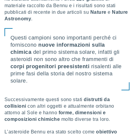
 e
materiale raccolto da Bennu e i risultati sono stati
ati
pubblicati di recente in due articoli su
Nature
e
Nature
 quali la
a su
Astronomy
.
ito web,
IP e
tori di
Questi campioni sono importanti perché ci
Alcuni
forniscono
nuove informazioni sulla
chimica
del primo sistema solare, infatti gli
ro
 tuoi dati
asteroidi non sono altro che frammenti di
 sulla
corpi progenitori preesistenti
risalenti alle
un
prime fasi della storia del nostro sistema
e
solare.
, al quale
rti. Per
puoi
il tuo
Successivamente questi sono stati
distrutti da
o o
collisioni
con altri oggetti e attualmente orbitano
l
attorno al Sole e hanno
forme, dimensioni e
nto dei
composizioni chimiche
molto diverse tra loro.
ualsiasi
 facendo
L’asteroide Bennu era stato scelto come
obiettivo