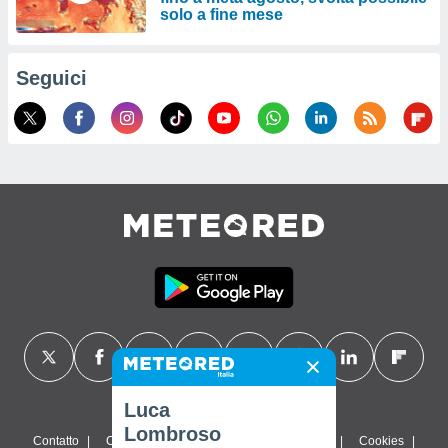
solo a fine mese
Seguici
Luca
Lombroso
Contatto
Chi siamo
FAQ
Termini di utilizzo
Cookies