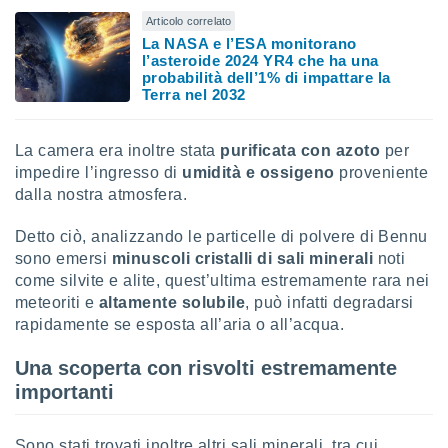
Articolo correlato
i nostri
La NASA e l’ESA monitorano
artner
l’asteroide 2024 YR4 che ha una
probabilità dell’1% di impattare la
Terra nel 2032
La camera era inoltre stata
purificata con azoto
per
impedire l’ingresso di
umidità e ossigeno
proveniente
dalla nostra atmosfera.
Detto ciò, analizzando le particelle di polvere di Bennu
sono emersi
minuscoli cristalli di sali minerali
noti
come silvite e alite, quest’ultima estremamente rara nei
meteoriti e
altamente solubile
, può infatti degradarsi
rapidamente se esposta all’aria o all’acqua.
Una scoperta con risvolti estremamente
importanti
Sono stati trovati inoltre altri sali minerali, tra cui