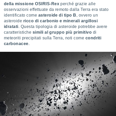
ioni
" o
della missione OSIRIS-Rex
perché grazie alle
tra
osservazioni effettuate da remoto dalla Terra era stato
sui cookie
identificato come
asteroide di tipo B
, ovvero un
o sito
asteroide
ricco di carbonio e minerali argillosi
idratati
. Questa tipologia di asteroide potrebbe avere
caratteristiche
simili al gruppo più primitivo
di
nostri
meteoriti precipitati sulla Terra, noti come
condriti
mo il
carbonacee
.
te
ento dei
re
ioni su
vo e/o
i,
 dati
er la
 della
à, creare
r la
à
izzata,