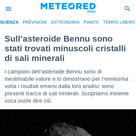
SCIENZA
PREVISIONI
ASTRONOMIA
PIANTE
TEMPO LIBERO
tiva
rivacy
Sull’asteroide Bennu sono
ti di
stati trovati minuscoli cristalli
net
net)
di sali minerali
i
 da
I campioni dell’asteroide Bennu sono di
nisti per
 che le
inestimabile valore e lo dimostrano per l’ennesima
ioni
volta i risultati emersi dalla loro analisi: sono
iano di
presenti tracce di sali minerali. Scopriamo insieme
È
cosa vuole dire ciò.
 a
ito Web
do le
opzioni:
 i