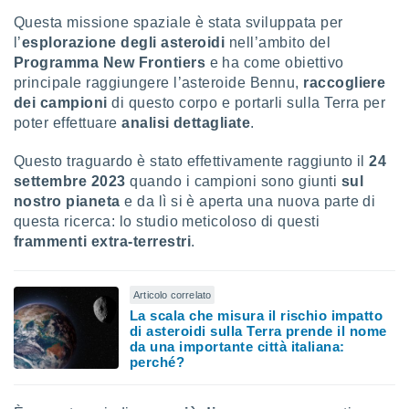
puoi
Questa missione spaziale è stata sviluppata per
re ad
l’
esplorazione degli asteroidi
nell’ambito del
 al
Programma New Frontiers
e ha come obiettivo
ito web
et. In
principale raggiungere l’asteroide Bennu,
raccogliere
aso ti
dei campioni
di questo corpo e portarli sulla Terra per
mo che
poter effettuare
analisi dettagliate
.
installati
okie
Questo traguardo è stato effettivamente raggiunto il
24
i per
settembre 2023
quando i campioni sono giunti
sul
 la
nostro pianeta
e da lì si è aperta una nuova parte di
one nel
 non
questa ricerca: lo studio meticoloso di questi
utilizzati
frammenti extra-terrestri
.
er
e il
amento o
Articolo correlato
rare
La scala che misura il rischio impatto
à o
di asteroidi sulla Terra prende il nome
i
da una importante città italiana:
zzati,
perché?
 potrai
are