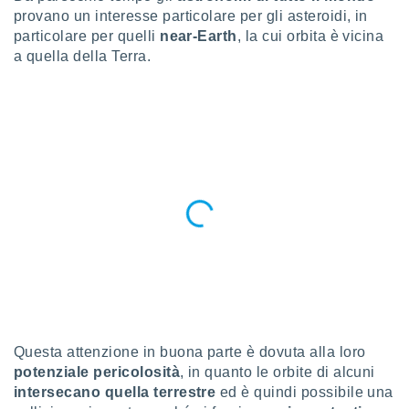
a", è
provano un interesse particolare per gli asteroidi, in
particolare per quelli
near-Earth
, la cui orbita è vicina
al sito
a quella della Terra.
ettando
zione di
okie,
dei nostri
che ci
no di
 e
e il
amento
 Web,
i
re un
pecifico
arti la
à o
i
zzati
Questa attenzione in buona parte è dovuta alla loro
 di esso.
sultare
potenziale pericolosità
, in quanto le orbite di alcuni
intersecano quella terrestre
ed è quindi possibile una
oni nella