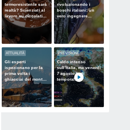
termoresistente sarà
rivoluzionando i
realtà? Scienziati al
boschi italiani: un
lavoro su ciccolatini
vero ingegnere
che non si sciolgono
ecologico
neanche in estate
ATTUALITÀ
PREVISIONI
Gli esperti
Caldo intenso
ispezionano per la
sull’Italia, ma venerdì
prima volta i
7 agosto forti
ghiacciai del monte
temporali
Ararat, dove Noè
minacciano il Nord
approdò dopo il
Diluvio Universale