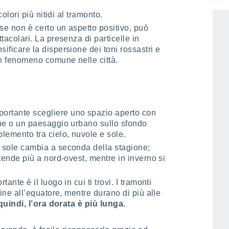
re, “pulendo” il cielo e lasciando nuvole più
colori più nitidi al tramonto.
e non è certo un aspetto positivo, può
tacolari. La presenza di particelle in
ificare la dispersione dei toni rossastri e
 un fenomeno comune nelle città.
portante scegliere uno spazio aperto con
gne o un paesaggio urbano sullo sfondo
lemento tra cielo, nuvole e sole.
l sole cambia a seconda della stagione;
 tende più a nord-ovest, mentre in inverno si
tante è il luogo in cui ti trovi. I tramonti
cine all’equatore, mentre durano di più alle
quindi, l’ora dorata è più lunga.