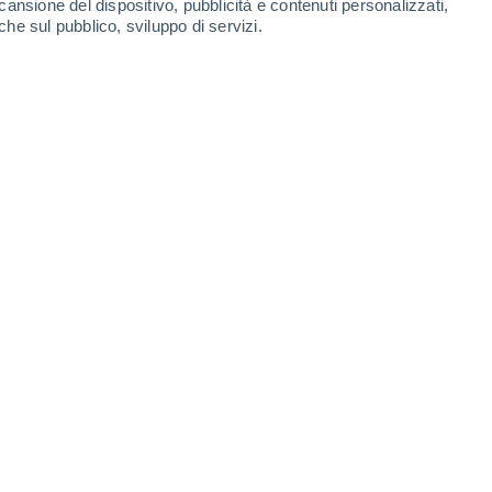
cansione del dispositivo, pubblicità e contenuti personalizzati,
che sul pubblico, sviluppo di servizi.
ti e amatoriali per immortalare il cielo.
12/10/2025 18:52
8 min
e tu sia un fotografo professionista o un
piena di foto del cielo, esistono alcuni
etti.
foto non rende giustizia al
 ideale, non si tratta solo di