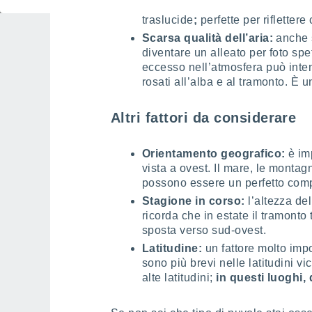
nell’atmosfera tendono a diminui
traslucide
;
perfette per riflettere 
Scarsa qualità dell’aria:
anche s
diventare un alleato per foto spet
eccesso nell’atmosfera può intens
rosati all’alba e al tramonto. È
Altri fattori da considerare
Orientamento geografico:
è im
vista a ovest. Il mare, le monta
possono essere un perfetto comp
Stagione in corso:
l’altezza de
ricorda che in estate il tramonto
sposta verso sud-ovest.
Latitudine:
un fattore molto impor
sono più brevi nelle latitudini vi
alte latitudini;
in questi luoghi, 