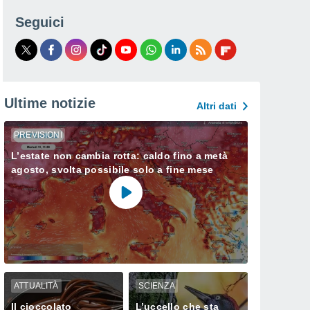
Seguici
Ultime notizie
Altri dati
PREVISIONI
L’estate non cambia rotta: caldo fino a metà
agosto, svolta possibile solo a fine mese
ATTUALITÀ
SCIENZA
Il cioccolato
L’uccello che sta