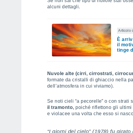
Se non sai che tipo di nuvole stai oss
alcuni dettagli.
Articolo 
È arriv
il moti
tinge 
Nuvole alte (cirri, cirrostrati, cirrocu
formate da cristalli di ghiaccio nella pa
dell’atmosfera in cui viviamo).
Se noti cieli “a pecorelle” o con strati s
il tramonto,
poiché riflettono gli ultimi
e violacee una volta che esso si nasco
“I giorni del cielo” (1978) fu girat