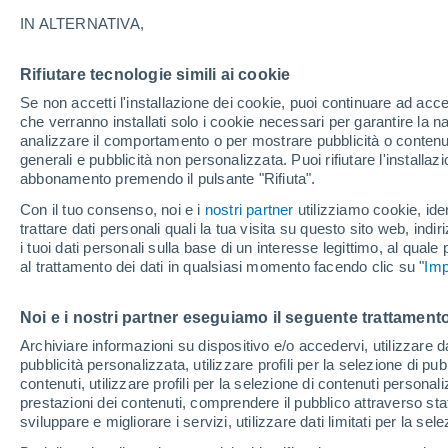
IN ALTERNATIVA,
Ecco una guida rapida per tutti gli appa
"golden hour", tenendo conto delle co
Rifiutare tecnologie simili ai cookie
perfetto.
Se non accetti l'installazione dei cookie, puoi continuare ad acc
che verranno installati solo i cookie necessari per garantire la n
analizzare il comportamento o per mostrare pubblicità o contenut
generali e pubblicità non personalizzata. Puoi rifiutare l'install
abbonamento premendo il pulsante "Rifiuta".
Con il tuo consenso, noi e i
nostri partner
utilizziamo cookie, iden
trattare dati personali quali la tua visita su questo sito web, indiri
i tuoi dati personali sulla base di un interesse legittimo, al quale
al trattamento dei dati in qualsiasi momento facendo clic su "
Imp
Noi e i nostri partner eseguiamo il seguente trattamento
Archiviare informazioni su dispositivo e/o accedervi, utilizzare dati
pubblicità personalizzata, utilizzare profili per la selezione di pu
contenuti, utilizzare profili per la selezione di contenuti personal
prestazioni dei contenuti, comprendere il pubblico attraverso stat
sviluppare e migliorare i servizi, utilizzare dati limitati per la sel