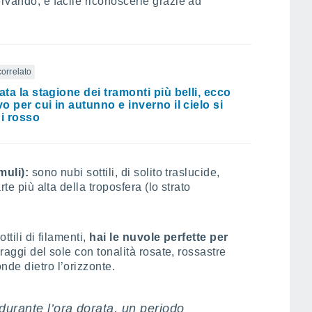
ervando, è facile riconoscerle grazie ad
correlato
ata la stagione dei tramonti più belli, ecco
vo per cui in autunno e inverno il cielo si
di rosso
muli):
sono nubi sottili, di solito traslucide,
rte più alta della troposfera (lo strato
ottili di filamenti,
hai le nuvole perfette per
 raggi del sole con tonalità rosate, rossastre
nde dietro l’orizzonte.
o durante l’ora dorata, un periodo