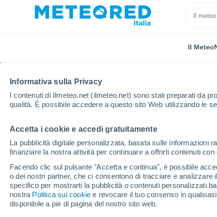
Il Meteo
TUTTE
ATTUALITÀ
SCIENZA
PREVISIONI
ASTRON
Informativa sulla Privacy
I contenuti di Ilmeteo.net (ilmeteo.net) sono stati preparati da pro
qualità. È possibile accedere a questo sito Web utilizzando le se
Accetta i cookie e accedi gratuitamente
La pubblicità digitale personalizzata, basata sulle informazioni ra
finanziare la nostra attività per continuare a offrirti contenuti co
Home
Notizie
Tempo libero
L'"ora d'oro": la gu
Facendo clic sul pulsante "Accetta e continua", è possibile accede
o dei nostri partner, che ci consentono di tracciare e analizzare
specifico per mostrarti la pubblicità o contenuti personalizzati b
L'"ora d'oro": la guid
nostra
Politica sui cookie
e revocare il tuo consenso in qualsia
disponibile a piè di pagina del nostro sito web.
essenziale per i fotogr