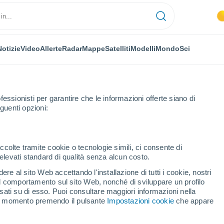
Notizie
Video
Allerte
Radar
Mappe
Satelliti
Modelli
Mondo
Sci
OMIA
PIANTE
TEMPO LIBERO
fessionisti per garantire che le informazioni offerte siano di
guenti opzioni:
ccolte tramite cookie o tecnologie simili, ci consente di
n elevati standard di qualità senza alcun costo.
ida meteorologica essenziale per i fotografi paesaggisti
re al sito Web accettando l'installazione di tutti i cookie, nostri
 il comportamento sul sito Web, nonché di sviluppare un profilo
asati su di esso. Puoi consultare maggiori informazioni nella
a meteorologica
si momento premendo il pulsante
Impostazioni cookie
che appare
afi paesaggisti