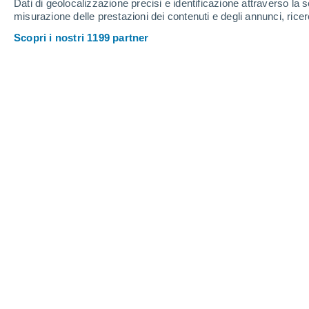
Dati di geolocalizzazione precisi e identificazione attraverso la s
misurazione delle prestazioni dei contenuti e degli annunci, ricer
Scopri i nostri 1199 partner
L'ora d'oro è il momento preferito dai fotografi professionis
Marlenne Trujillo
Meteored Messico
Sei un appassionato di tramonti?
Ch
amatoriale
con la galleria del telefono 
segreti che renderanno i tuoi scatti perf
Quante volte hai pensato che la 
momento? Per ottenere la cattura