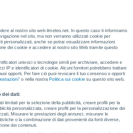
ssionati di riprese del cielo durante la
ndizioni meteorologiche e del momento
edere al nostro sito web ilmeteo.net. In questo caso ti informiamo
avigazione nel sito, ma non verranno utilizzati cookie per
i personalizzati, anche se potrai visualizzare informazioni
azione dei cookie e accedere al nostro sito Web tramite questo
tificatori univoci o tecnologie simili per archiviare, accedere e
zzi IP e identificatori di cookie. Alcuni fornitori potrebbero trattare
 puoi opporti. Per fare ciò puoi revocare il tuo consenso o opporti
ostazioni
" o nella nostra
Politica sui cookie
su questo sito web.
 dei dati:
 limitati per la selezione della pubblicità, creare profili per la
bblicità personalizzata, creare profili per la personalizzazione dei
izzati, Misurare le prestazioni degli annunci, misurare le
istiche o la combinazione di dati provenienti da fonti diverse,
ezione dei contenuti.