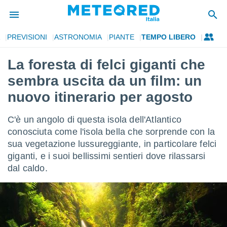
PREVISIONI
ASTRONOMIA
PIANTE
TEMPO LIBERO
tiva
rivacy
La foresta di felci giganti che
ti di
sembra uscita da un film: un
net
net)
nuovo itinerario per agosto
i
 da
C'è un angolo di questa isola dell'Atlantico
nisti per
 che le
conosciuta come l'isola bella che sorprende con la
ioni
sua vegetazione lussureggiante, in particolare felci
iano di
giganti, e i suoi bellissimi sentieri dove rilassarsi
È
dal caldo.
 a
ito Web
do le
opzioni:
 i