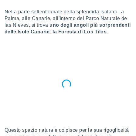
a", è
Nella parte settentrionale della splendida isola di La
al sito
Palma, alle Canarie, all’interno del Parco Naturale de
ettando
las Nieves, si trova
uno degli angoli più sorprendenti
zione di
okie,
delle Isole Canarie: la Foresta di Los Tilos.
dei nostri
che ci
no di
 e
e il
amento
 Web,
i
re un
pecifico
arti la
à o
i
zzati
 di esso.
sultare
Questo spazio naturale colpisce per la sua rigogliosità
oni nella