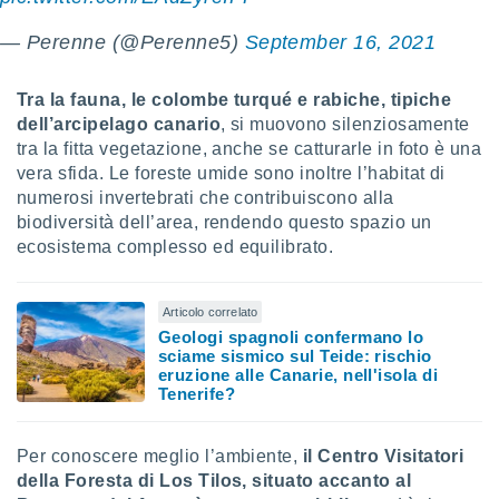
 e
ati
— Perenne (@Perenne5)
September 16, 2021
 quali la
a su
ito web,
Tra la fauna, le
colombe turqué e rabiche, tipiche
IP e
dell’arcipelago canario
, si muovono silenziosamente
tori di
tra la fitta vegetazione, anche se catturarle in foto è una
Alcuni
vera sfida. Le foreste umide sono inoltre l’habitat di
ro
numerosi invertebrati che contribuiscono alla
 tuoi dati
biodiversità dell’area, rendendo questo spazio un
 sulla
ecosistema complesso ed equilibrato.
un
e
, al quale
Articolo correlato
rti. Per
Geologi spagnoli confermano lo
puoi
sciame sismico sul Teide: rischio
il tuo
eruzione alle Canarie, nell'isola di
o o
Tenerife?
l
nto dei
ualsiasi
Per conoscere meglio l’ambiente,
il Centro Visitatori
 facendo
della Foresta di Los Tilos, situato accanto al