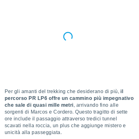
 profili
lezione
cità
izzata,
fili per
izzazione
nuti,
 profili
lezione
uti
zzati,
 le
ni degli
 misurare
Per gli amanti del trekking che desiderano di più,
il
zioni dei
,
percorso PR LP6 offre un cammino più impegnativo
ere il
che sale di quasi mille metri
, arrivando fino alle
sorgenti di Marcos e Cordero. Questo tragitto di sette
so
ore include il passaggio attraverso tredici tunnel
he o la
scavati nella roccia, un plus che aggiunge mistero e
ione di
unicità alla passeggiata.
enienti
diverse,