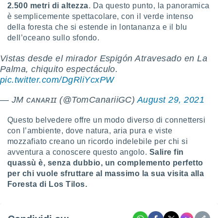
2.500 metri di altezza
. Da questo punto, la panoramica
i nostri
è semplicemente spettacolare, con il verde intenso
artner
della foresta che si estende in lontananza e il blu
dell’oceano sullo sfondo.
Vistas desde el mirador Espigón Atravesado en La
Palma, chiquito espectáculo.
pic.twitter.com/DgRliYcxPW
— JM ᴄᴀɴᴀʀɪɪ (@TomCanariiGC)
August 29, 2021
Questo belvedere offre un modo diverso di connettersi
con l’ambiente, dove natura, aria pura e viste
mozzafiato creano un ricordo indelebile per chi si
avventura a conoscere questo angolo.
Salire fin
quassù è, senza dubbio, un complemento perfetto
per chi vuole sfruttare al massimo la sua visita alla
Foresta di Los Tilos.