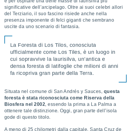
e per ospitare una delle masse di laurisilva più
significative dell’arcipelago. Oltre ai suoi celebri allori
sui cookie
del Terziario, il suo fascino risiede anche nella
e il tuo
presenza imponente di felci giganti che sembrano
 in
uscite da uno scenario di fantasia.
o
 il
La Foresta di Los Tilos, conosciuta
azioni
ufficialmente come Los Tiles, è un luogo in
kie
cui sopravvive la laurisilva, un’antica e
re
le a piè
densa foresta di latifoglie che milioni di anni
 del
fa ricopriva gran parte della Terra.
to web.
Situata nel comune di San Andrés y Sauces,
questa
ATIVA,
foresta è stata riconosciuta come Riserva della
Biosfera nel 2002
, essendo la prima a La Palma a
e
gie
ottenere tale distinzione. Oggi, gran parte dell’isola
i cookie
gode di questo titolo.
ccetti
A meno di 25 chilometri dalla capitale, Santa Cruz de
zione dei