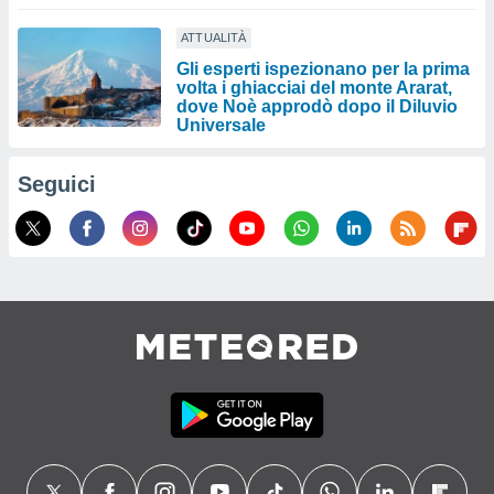
ATTUALITÀ
Gli esperti ispezionano per la prima
volta i ghiacciai del monte Ararat,
dove Noè approdò dopo il Diluvio
Universale
Seguici