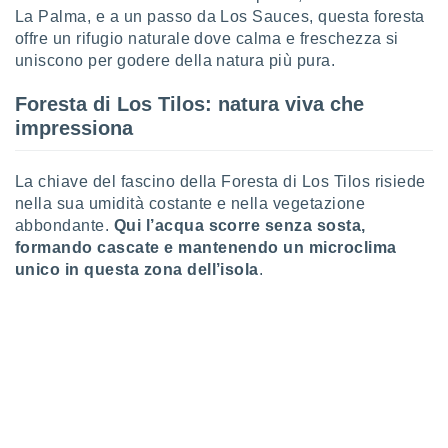
puoi
La Palma, e a un passo da Los Sauces, questa foresta
re ad
offre un rifugio naturale dove calma e freschezza si
 al
uniscono per godere della natura più pura.
ito web
et. In
Foresta di Los Tilos: natura viva che
aso ti
impressiona
mo che
installati
okie
La chiave del fascino della Foresta di Los Tilos risiede
i per
nella sua umidità costante e nella vegetazione
 la
one nel
abbondante.
Qui l’acqua scorre senza sosta,
 non
formando cascate e mantenendo un microclima
utilizzati
unico in questa zona dell’isola
.
er
e il
amento o
rare
à o
i
zzati,
 potrai
are