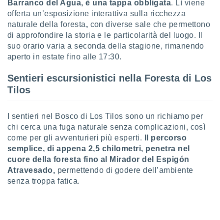
Barranco del Agua, è una tappa obbligata
. Lì viene
ioni
" o
offerta un’esposizione interattiva sulla ricchezza
tra
naturale della foresta
,
con diverse sale che permettono
sui cookie
o sito
di approfondire la storia e le particolarità del luogo. Il
suo orario varia a seconda della stagione, rimanendo
aperto in estate fino alle 17:30.
nostri
Sentieri escursionistici nella Foresta di Los
mo il
Tilos
te
ento dei
I sentieri nel Bosco di Los Tilos sono un richiamo per
re
chi cerca una fuga naturale senza complicazioni, così
ioni su
come per gli avventurieri più esperti.
Il percorso
vo e/o
semplice, di appena 2,5 chilometri, penetra nel
i,
cuore della foresta fino al Mirador del Espigón
 dati
er la
Atravesado,
permettendo di godere dell’ambiente
 della
senza troppa fatica.
à, creare
r la
à
izzata,