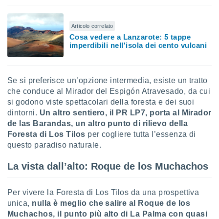
re e
e i
Articolo correlato
tilizzare
ati per la
Cosa vedere a Lanzarote: 5 tappe
imperdibili nell'isola dei cento vulcani
e dei
.
izzazione
Se si preferisce un’opzione intermedia, esiste un tratto
che conduce al Mirador del Espigón Atravesado, da cui
azione
si godono viste spettacolari della foresta e dei suoi
o la
dintorni.
Un altro sentiero, il PR LP7, porta al Mirador
e del
de las Barandas, un altro punto di rilievo della
vo,
Foresta di Los Tilos
per cogliere tutta l’essenza di
à e
i
questo paradiso naturale.
zzati,
one delle
La vista dall’alto: Roque de los Muchachos
ni dei
 e degli
 ricerche
Per vivere la Foresta di Los Tilos da una prospettiva
ico,
unica,
nulla è meglio che salire al Roque de los
di
Muchachos, il punto più alto di La Palma con quasi