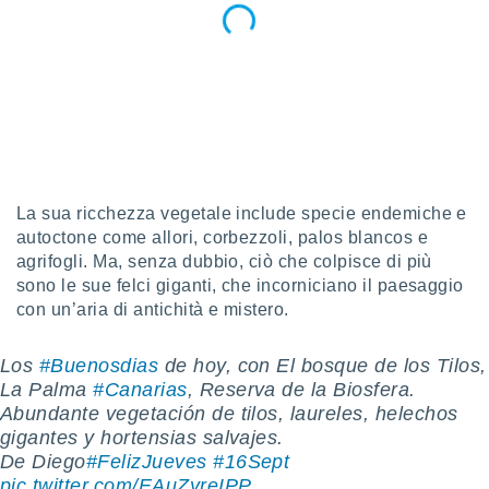
ioni
e
à non
izzata.
utare
zione dei
 al
ito Web
questo
ento
La sua ricchezza vegetale include specie endemiche e
 il
autoctone come allori, corbezzoli, palos blancos e
agrifogli. Ma, senza dubbio, ciò che colpisce di più
sono le sue felci giganti, che incorniciano il paesaggio
o
con un’aria di antichità e mistero.
, noi e i
rtner
Los
#Buenosdias
de hoy, con El bosque de los Tilos,
mo
La Palma
#Canarias
, Reserva de la Biosfera.
tori
Abundante vegetación de tilos, laureles, helechos
o
gigantes y hortensias salvajes.
e simili
De Diego
#FelizJueves
#16Sept
️
viare,
pic.twitter.com/EAuZyreIPP