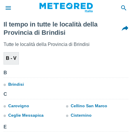
Il tempo in tutte le località della
tiva
Provincia di Brindisi
rivacy
ti di
Tutte le località della Provincia di Brindisi
net
net)
B - V
i
 da
nisti per
B
 che le
ioni
Brindisi
iano di
È
C
 a
Carovigno
Cellino San Marco
ito Web
do le
Ceglie Messapica
Cisternino
opzioni:
E
 i