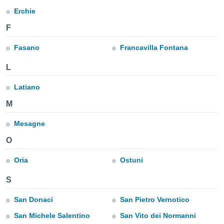
e
Erchie
amente
F
cità
Fasano
Francavilla Fontana
izzata,
ACCETTA
L
ulle
E
ioni
CONTINUA
Latiano
tramite
M
e simili,
IMPOSTAZIONI
nte di
Mesagne
e la
tività per
O
re a
ontenuti
Oria
Ostuni
ti
 di
S
senza
sto.
San Donaci
San Pietro Vernotico
clic sul
San Michele Salentino
San Vito dei Normanni
 "Accetta