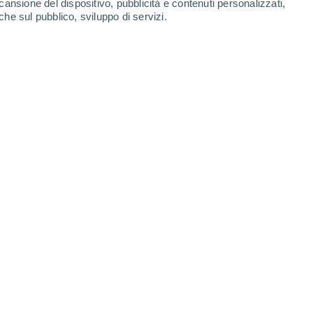
cansione del dispositivo, pubblicità e contenuti personalizzati,
-
45
km/h
21
-
45
km/h
20
-
43
km/h
22
-
49
km/h
che sul pubblico, sviluppo di servizi.
 agosto
Nord-est
2 Basso
13
-
31 km/h
FPS:
no
Nord-est
1 Basso
9
-
29 km/h
FPS:
no
Nord-est
0 Basso
6
-
22 km/h
FPS:
no
Nord
0 Basso
2
-
14 km/h
FPS:
no
Nord-ovest
0 Basso
3
-
7 km/h
FPS:
no