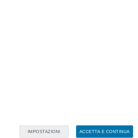
Calendario Lunare
Lun
Mar
Mer
Gio
Ven
Sab
Dom
6
7
8
9
10
11
12
13
14
15
16
17
18
19
IMPOSTAZIONI
ACCETTA E CONTINUA
4