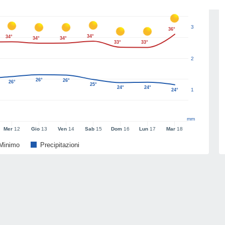
3
36°
34°
34°
34°
34°
33°
33°
2
26°
26°
26°
25°
24°
24°
1
24°
mm
Mer
12
Gio
13
Ven
14
Sab
15
Dom
16
Lun
17
Mar
18
Minimo
Precipitazioni