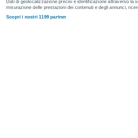
Dati di geolocalizzazione precisi e identificazione attraverso la s
15
-
35
km/h
18
-
37
km/h
23
14
-
34
km/h
misurazione delle prestazioni dei contenuti e degli annunci, ricer
Scopri i nostri 1199 partner
Meteo San Vito dei Normanni oggi
, 6
Sereno
33°
17:00
T. Percepita
33°
Sereno
32°
18:00
T. Percepita
33°
Sereno
31°
19:00
T. Percepita
32°
Sereno
29°
20:00
T. Percepita
31°
Cielo sereno
28°
21:00
T. Percepita
30°