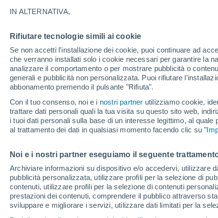
27°
IN ALTERNATIVA,
Rifiutare tecnologie simili ai cookie
Luna calan
Se non accetti l'installazione dei cookie, puoi continuare ad acc
Illuminata:
Temp. percepita 28°
che verranno installati solo i cookie necessari per garantire la n
analizzare il comportamento o per mostrare pubblicità o contenut
generali e pubblicità non personalizzata. Puoi rifiutare l'install
abbonamento premendo il pulsante "Rifiuta".
Il Meteo 1 - 7
Attualità
Mappa della Temperatura
R
Con il tuo consenso, noi e i
nostri partner
utilizziamo cookie, iden
trattare dati personali quali la tua visita su questo sito web, indiri
i tuoi dati personali sulla base di un interesse legittimo, al quale
al trattamento dei dati in qualsiasi momento facendo clic su "
Imp
Domani
Sabato
D
Oggi
7 Ago
8 Ago
6 Ago
Noi e i nostri partner eseguiamo il seguente trattamento
Archiviare informazioni su dispositivo e/o accedervi, utilizzare dati
pubblicità personalizzata, utilizzare profili per la selezione di pu
contenuti, utilizzare profili per la selezione di contenuti personal
prestazioni dei contenuti, comprendere il pubblico attraverso stat
34°
/
24°
35°
/
25°
35°
/
24°
sviluppare e migliorare i servizi, utilizzare dati limitati per la sel