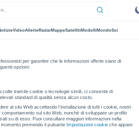
Notizie
Video
Allerte
Radar
Mappe
Satelliti
Modelli
Mondo
Sci
fessionisti per garantire che le informazioni offerte siano di
guenti opzioni:
ccolte tramite cookie o tecnologie simili, ci consente di
n elevati standard di qualità senza alcun costo.
ito dei Normanni
re al sito Web accettando l'installazione di tutti i cookie, nostri
 il comportamento sul sito Web, nonché di sviluppare un profilo
...
asati su di esso. Puoi consultare maggiori informazioni nella
si momento premendo il pulsante
Impostazioni cookie
che appare
Per ora
Cielo sereno nelle prossime ore