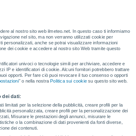
te
edere al nostro sito web ilmeteo.net. In questo caso ti informiamo
46%
avigazione nel sito, ma non verranno utilizzati cookie per
i personalizzati, anche se potrai visualizzare informazioni
azione dei cookie e accedere al nostro sito Web tramite questo
adar di pioggia
Satelliti
Modelli
tificatori univoci o tecnologie simili per archiviare, accedere e
zzi IP e identificatori di cookie. Alcuni fornitori potrebbero trattare
 puoi opporti. Per fare ciò puoi revocare il tuo consenso o opporti
ostazioni
" o nella nostra
Politica sui cookie
su questo sito web.
omenica
Lunedì
Martedì
Mercoledì
9 Ago
10 Ago
11 Ago
12 Ago
 dei dati:
 limitati per la selezione della pubblicità, creare profili per la
bblicità personalizzata, creare profili per la personalizzazione dei
izzati, Misurare le prestazioni degli annunci, misurare le
istiche o la combinazione di dati provenienti da fonti diverse,
34°
/
26°
33°
/
25°
34°
/
25°
34°
/
26°
ezione dei contenuti.