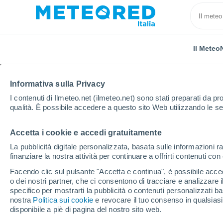
Il Meteo
Informativa sulla Privacy
I contenuti di Ilmeteo.net (ilmeteo.net) sono stati preparati da pro
qualità. È possibile accedere a questo sito Web utilizzando le se
Accetta i cookie e accedi gratuitamente
Home
Provincia di Brindisi
San Vito dei Normanni
La pubblicità digitale personalizzata, basata sulle informazioni ra
finanziare la nostra attività per continuare a offrirti contenuti co
Previsioni Meteo San V
Facendo clic sul pulsante "Accetta e continua", è possibile accede
o dei nostri partner, che ci consentono di tracciare e analizzare
22:33
Giovedi
specifico per mostrarti la pubblicità o contenuti personalizzati b
nostra
Politica sui cookie
e revocare il tuo consenso in qualsia
disponibile a piè di pagina del nostro sito web.
Cielo sereno