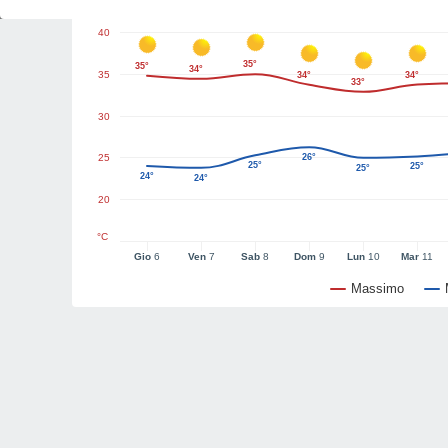
40
35°
35°
34°
35
34°
34°
33°
30
25
26°
25°
25°
25°
24°
24°
20
°C
Gio
6
Ven
7
Sab
8
Dom
9
Lun
10
Mar
11
Massimo