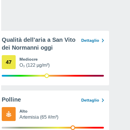
Qualità dell'aria a San Vito
Dettaglio
dei Normanni oggi
Mediocre
47
O₃ (122 µg/m³)
Polline
Dettaglio
Alto
Artemisia (65 #/m³)