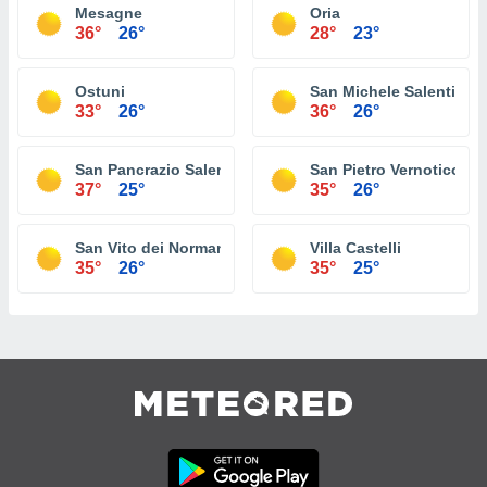
Mesagne
Oria
36°
26°
28°
23°
Ostuni
San Michele Salentino
33°
26°
36°
26°
San Pancrazio Salentino
San Pietro Vernotico
37°
25°
35°
26°
San Vito dei Normanni
Villa Castelli
35°
26°
35°
25°