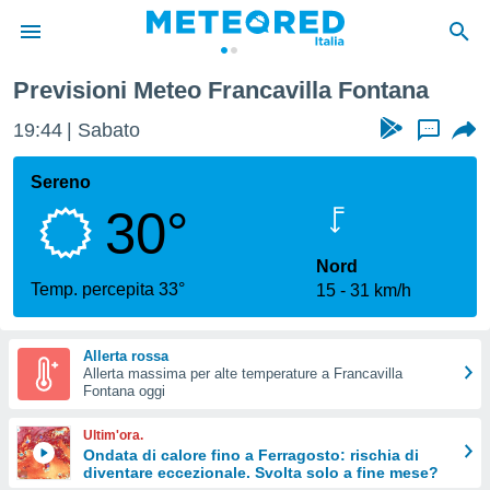
Previsioni Meteo Francavilla Fontana
tiva
rivacy
19:44
Sabato
...
ti di
net
Sereno
net)
30°
i
 da
nisti per
Nord
 che le
Temp. percepita 33°
15
31 km/h
ioni
iano di
È
Allerta rossa
Allerta massima per alte temperature a Francavilla
 a
Fontana oggi
ito Web
do le
Ultim'ora.
opzioni:
Ondata di calore fino a Ferragosto: rischia di
diventare eccezionale. Svolta solo a fine mese?
 i