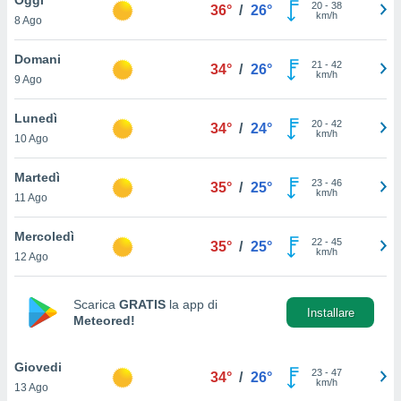
a", è
20
-
38
36°
/
26°
km/h
8 Ago
al sito
ettando
Domani
21
-
42
34°
/
26°
zione di
km/h
9 Ago
okie,
dei nostri
Lunedì
20
-
42
che ci
34°
/
24°
km/h
10 Ago
no di
 e
e il
Martedì
23
-
46
35°
/
25°
amento
km/h
11 Ago
 Web,
i
Mercoledì
22
-
45
re un
35°
/
25°
km/h
12 Ago
pecifico
arti la
à o
Scarica
GRATIS
la app di
i
Installare
Meteored!
zzati
 di esso.
sultare
Giovedi
23
-
47
34°
/
26°
km/h
13 Ago
oni nella