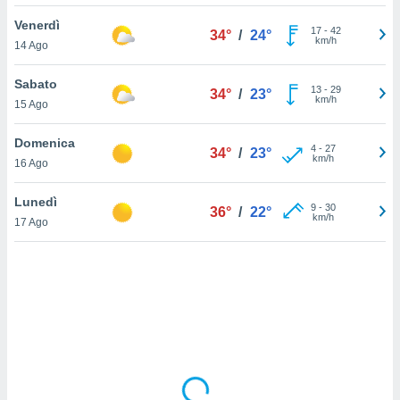
Venerdì
sui cookie
17
-
42
34°
/
24°
km/h
14 Ago
e il tuo
 in
Sabato
13
-
29
34°
/
23°
o
km/h
15 Ago
 il
Domenica
azioni
4
-
27
34°
/
23°
km/h
16 Ago
kie
re
le a piè
Lunedì
9
-
30
36°
/
22°
 del
km/h
17 Ago
to web.
ATIVA,
e
gie
i cookie
ccetti
zione dei