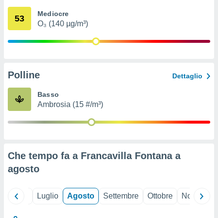
ioni
" o
Mediocre
tra
53
O₃ (140 µg/m³)
sui cookie
o sito
nostri
Polline
Dettaglio
mo il
te
Basso
ento dei
Ambrosia (15 #/m³)
re
ioni su
vo e/o
i,
Che tempo fa a Francavilla Fontana a
 dati
er la
agosto
 della
à, creare
r la
Giugno
Luglio
Agosto
Settembre
Ottobre
Novembre
à
izzata,