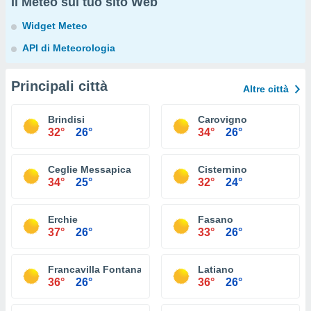
Il Meteo sul tuo sito Web
Widget Meteo
API di Meteorologia
Principali città
Altre città
Brindisi
Carovigno
32°
26°
34°
26°
Ceglie Messapica
Cisternino
34°
25°
32°
24°
Erchie
Fasano
37°
26°
33°
26°
Francavilla Fontana
Latiano
36°
26°
36°
26°