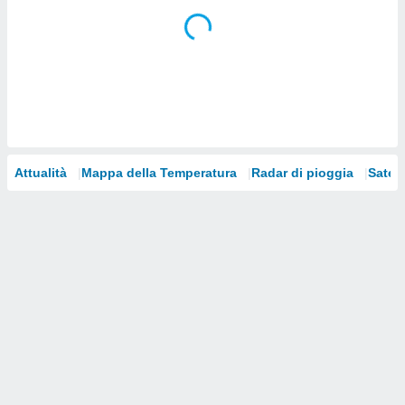
i nostri
artner
Attualità
Mappa della Temperatura
Radar di pioggia
Satelli