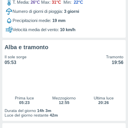
T. Media:
26°C
Max:
31°C
Min:
22°C
 profili
lezione
Numero di giorni di pioggia:
3
giorni
cità
izzata,
Precipitazioni medie:
19 mm
fili per
Velocità media del vento:
10 km/h
izzazione
nuti,
 profili
Alba e tramonto
lezione
Il sole sorge
Tramonto
uti
05:53
19:56
zzati,
 le
ni degli
 misurare
zioni dei
,
ere il
Prima luce
Mezzogiorno
Ultima luce
05:23
12:55
20:26
so
Durata del giorno
14h 3m
he o la
Luce del giorno restante
42m
ione di
enienti
diverse,