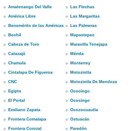
e
Amatenango Del Valle
Las Flechas
amente
América Libre
Las Margaritas
cità
Benemérito de las Américas
Las Palmeras
Bochil
Mapastepec
izzata,
ACCETTA
ulle
E
Cabeza de Toro
Maravilla Tenejapa
ioni
CONTINUA
tramite
Catazajá
Mérida
e simili,
Chamula
Monterrey
IMPOSTAZIONI
nte di
Cintalapa De Figueroa
Motozintla
e la
tività per
CNC
Motozintla De Mendoza
re a
ontenuti
Egipto
Ococingo
ti
El Portal
Ocosingo
 di
senza
Emiliano Zapata
Ocozocuautla
sto.
Frontera Comalapa
Ostuacán
clic sul
 "Accetta
Frontera Corozal
Paredón