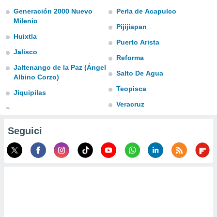
a", è
Generación 2000 Nuevo
Perla de Acapulco
Milenio
al sito
Pijijiapan
ettando
Huixtla
zione di
Puerto Arista
okie,
Jalisco
Reforma
dei nostri
Jaltenango de la Paz (Ángel
che ci
Salto De Agua
no di
Albino Corzo)
 e
Teopisca
Jiquipilas
e il
Veracruz
amento
 Web,
i
Seguici
re un
pecifico
arti la
à o
i
zzati
 di esso.
sultare
oni nella