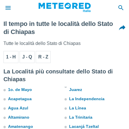
Il tempo in tutte le località dello Stato
tiva
di Chiapas
rivacy
ti di
Tutte le località dello Stato di Chiapas
net
net)
1 - H
J - Q
R - Z
i
 da
nisti per
La Localitá più consultate dello Stato di
 che le
Chiapas
ioni
iano di
1o. de Mayo
Juarez
È
Acapetagua
La Independencia
 a
ito Web
Agua Azul
La Línea
do le
opzioni:
Altamirano
La Trinitaria
Amatenango
Lacanjá Tzeltal
 i