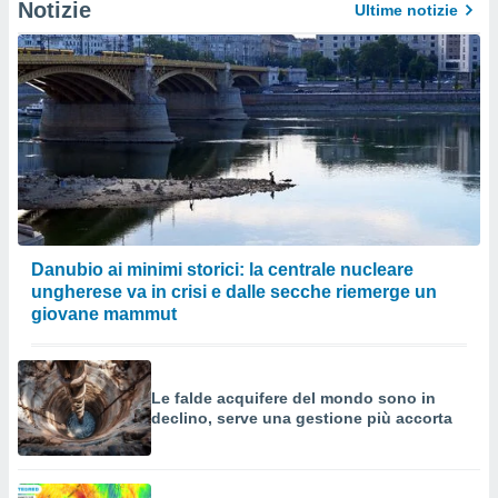
Notizie
Ultime notizie
Danubio ai minimi storici: la centrale nucleare
ungherese va in crisi e dalle secche riemerge un
giovane mammut
Le falde acquifere del mondo sono in
declino, serve una gestione più accorta