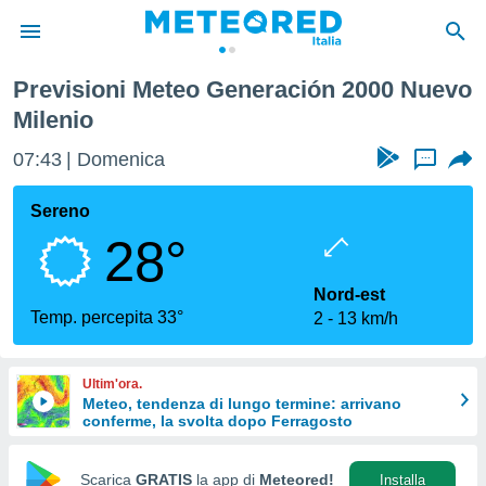
ilenio
Previsioni Meteo Generación 2000 Nuevo
tiva
Milenio
rivacy
ti di
07:43
Domenica
...
net
net)
Sereno
i
 da
28°
nisti per
 che le
Nord-est
ioni
Temp. percepita 33°
iano di
2
13 km/h
È
 a
Ultim'ora.
ito Web
Meteo, tendenza di lungo termine: arrivano
do le
conferme, la svolta dopo Ferragosto
opzioni:
Scarica
GRATIS
la app di
Meteored!
Installa
 i