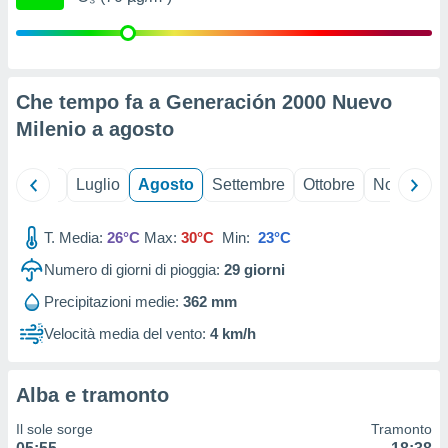
ioni
" o
tra
sui cookie
o sito
Che tempo fa a Generación 2000 Nuevo
Milenio a
agosto
nostri
mo il
te
Giugno
Luglio
Agosto
Settembre
Ottobre
Novembre
ento dei
T. Media:
26°C
Max:
30°C
Min:
23°C
re
ioni su
Numero di giorni di pioggia:
29
giorni
vo e/o
Precipitazioni medie:
362 mm
i,
 dati
Velocità media del vento:
4 km/h
er la
 della
à, creare
Alba e tramonto
r la
à
Il sole sorge
Tramonto
izzata,