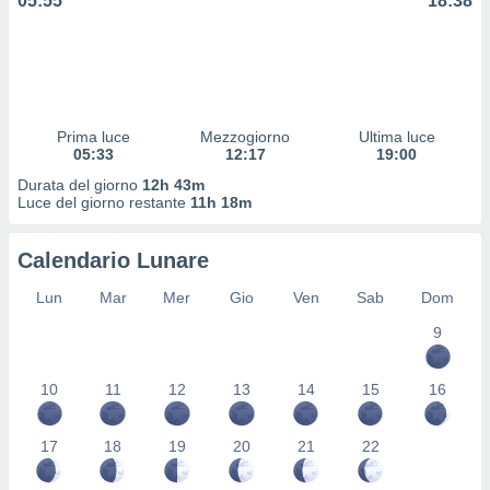
05:55
18:38
 profili
lezione
cità
izzata,
fili per
izzazione
Prima luce
Mezzogiorno
Ultima luce
05:33
12:17
19:00
nuti,
 profili
Durata del giorno
12h 43m
lezione
Luce del giorno restante
11h 18m
uti
zzati,
Calendario Lunare
 le
ni degli
Lun
Mar
Mer
Gio
Ven
Sab
Dom
 misurare
zioni dei
9
,
ere il
10
11
12
13
14
15
16
so
he o la
17
18
19
20
21
22
ione di
enienti
diverse,