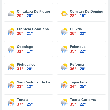
Cintalapa De Figueroa
Comitan De Dominguez
29°
20°
28°
15°
Frontera Comalapa
Huixtla
36°
21°
36°
22°
Ocosingo
Palenque
31°
17°
35°
22°
Pichucalco
Reforma
31°
20°
36°
20°
San Cristobal De Las Casas
Tapachula
21°
12°
34°
25°
Tonala
Tuxtla Gutierrez
37°
25°
35°
22°