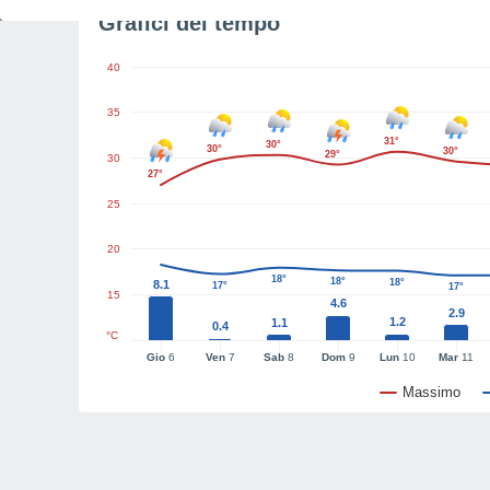
Grafici del tempo
40
35
31°
30°
30°
30°
29°
30
27°
25
20
18°
18°
18°
8.1
17°
17°
15
4.6
2.9
1.2
1.1
0.4
°C
Gio
6
Ven
7
Sab
8
Dom
9
Lun
10
Mar
11
Massimo