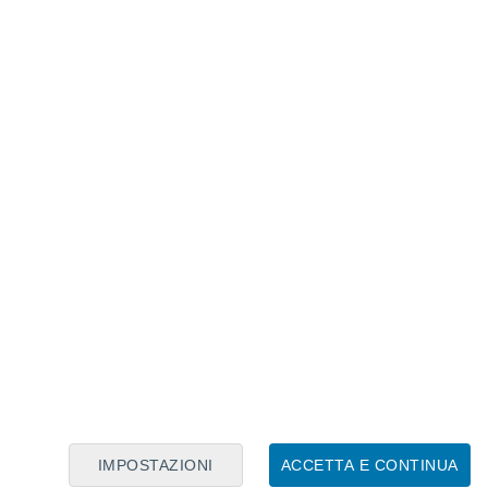
Calendario Lunare
Lun
Mar
Mer
Gio
Ven
Sab
Dom
6
7
8
9
10
11
12
13
14
15
16
17
18
19
IMPOSTAZIONI
ACCETTA E CONTINUA