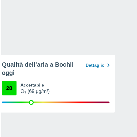
Qualità dell'aria a Bochil
Dettaglio
oggi
Accettabile
28
O₃ (69 µg/m³)