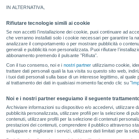
21°
IN ALTERNATIVA,
Rifiutare tecnologie simili ai cookie
Nord-est
Se non accetti l'installazione dei cookie, puoi continuare ad acc
Temp. percepita 21°
5
-
21 km/
che verranno installati solo i cookie necessari per garantire la n
analizzare il comportamento o per mostrare pubblicità o contenut
generali e pubblicità non personalizzata. Puoi rifiutare l'install
abbonamento premendo il pulsante "Rifiuta".
Ultim'ora.
Il fenomeno El Niño sta tornando: "L'interrutt
Con il tuo consenso, noi e i
nostri partner
utilizziamo cookie, iden
sta azionando proprio ora" – ecco cosa ci asp
trattare dati personali quali la tua visita su questo sito web, indiri
in inverno
i tuoi dati personali sulla base di un interesse legittimo, al quale
Il Meteo 1 - 7
Attualità
Mappa della Temperatura
R
al trattamento dei dati in qualsiasi momento facendo clic su "
Imp
Noi e i nostri partner eseguiamo il seguente trattamento
Domani
Sabato
D
Oggi
Archiviare informazioni su dispositivo e/o accedervi, utilizzare dati
pubblicità personalizzata, utilizzare profili per la selezione di pu
7 Ago
8 Ago
6 Ago
contenuti, utilizzare profili per la selezione di contenuti personal
prestazioni dei contenuti, comprendere il pubblico attraverso stat
sviluppare e migliorare i servizi, utilizzare dati limitati per la sel
60%
90%
90%