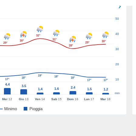
50
40
32°
31°
30°
30°
29°
29°
28°
30
20
19°
18°
18°
18°
17°
10
17°
17°
4.4
3.5
2.4
1.6
1.4
1.5
1.2
mm
Mer
12
Gio
13
Ven
14
Sab
15
Dom
16
Lun
17
Mar
18
Minimo
Pioggia