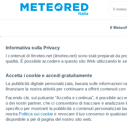
Il Meteo
Informativa sulla Privacy
I contenuti di Ilmeteo.net (ilmeteo.net) sono stati preparati da pro
qualità. È possibile accedere a questo sito Web utilizzando le se
Accetta i cookie e accedi gratuitamente
Home
Messico
Stato di Chiapas
Bochil
La pubblicità digitale personalizzata, basata sulle informazioni ra
finanziare la nostra attività per continuare a offrirti contenuti co
Previsioni Meteo Bochi
Facendo clic sul pulsante "Accetta e continua", è possibile accede
o dei nostri partner, che ci consentono di tracciare e analizzare
07:10
Giovedi
specifico per mostrarti la pubblicità o contenuti personalizzati b
nostra
Politica sui cookie
e revocare il tuo consenso in qualsia
disponibile a piè di pagina del nostro sito web.
Nubi sparse