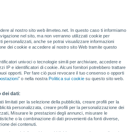
edere al nostro sito web ilmeteo.net. In questo caso ti informiamo
h
avigazione nel sito, ma non verranno utilizzati cookie per
i personalizzati, anche se potrai visualizzare informazioni
azione dei cookie e accedere al nostro sito Web tramite questo
ore si
tificatori univoci o tecnologie simili per archiviare, accedere e
etta
zzi IP e identificatori di cookie. Alcuni fornitori potrebbero trattare
 puoi opporti. Per fare ciò puoi revocare il tuo consenso o opporti
adar di pioggia
Satelliti
Modelli
ostazioni
" o nella nostra
Politica sui cookie
su questo sito web.
 dei dati:
omenica
Lunedì
Martedì
Mercoledì
 limitati per la selezione della pubblicità, creare profili per la
bblicità personalizzata, creare profili per la personalizzazione dei
9 Ago
10 Ago
11 Ago
12 Ago
izzati, Misurare le prestazioni degli annunci, misurare le
istiche o la combinazione di dati provenienti da fonti diverse,
ezione dei contenuti.
90%
80%
90%
90%