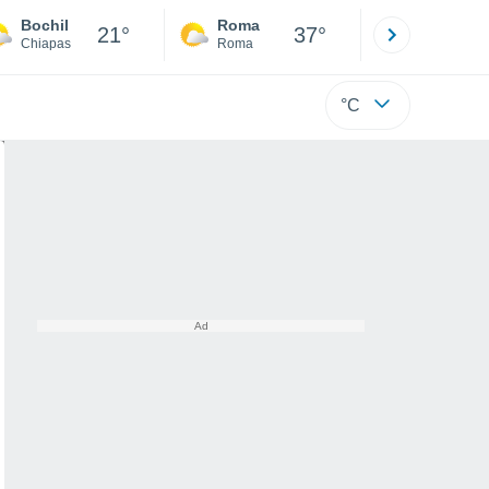
Bochil
Roma
Milano
21°
37°
Chiapas
Roma
Milano
°C