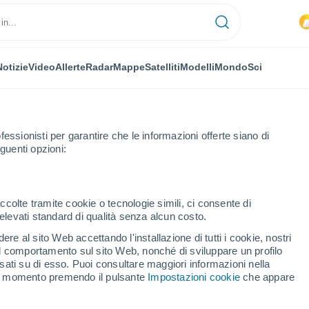
Notizie
Video
Allerte
Radar
Mappe
Satelliti
Modelli
Mondo
Sci
fessionisti per garantire che le informazioni offerte siano di
guenti opzioni:
ccolte tramite cookie o tecnologie simili, ci consente di
n elevati standard di qualità senza alcun costo.
l
re al sito Web accettando l'installazione di tutti i cookie, nostri
 il comportamento sul sito Web, nonché di sviluppare un profilo
...
asati su di esso. Puoi consultare maggiori informazioni nella
si momento premendo il pulsante
Impostazioni cookie
che appare
Per ora
Rischio di temporali nelle
prossime ore