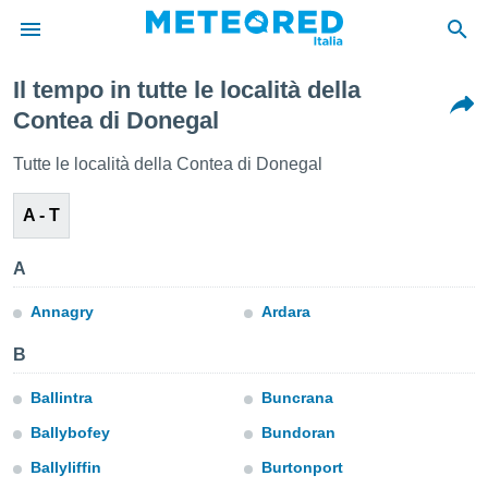
Il tempo in tutte le località della
tiva
Contea di Donegal
rivacy
ti di
Tutte le località della Contea di Donegal
net
net)
A - T
i
 da
nisti per
A
 che le
ioni
Annagry
Ardara
iano di
È
B
 a
Ballintra
Buncrana
ito Web
do le
Ballybofey
Bundoran
opzioni:
Ballyliffin
Burtonport
 i