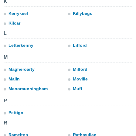
K
a", è
Kerrykeel
Killybegs
al sito
ettando
Kilcar
zione di
okie,
L
dei nostri
che ci
Letterkenny
Lifford
no di
 e
M
e il
amento
Magheroarty
Milford
 Web,
i
Malin
Moville
re un
pecifico
Manorcunningham
Muff
arti la
à o
P
i
zzati
Pettigo
 di esso.
R
sultare
oni nella
Ramelton
Rathmullan