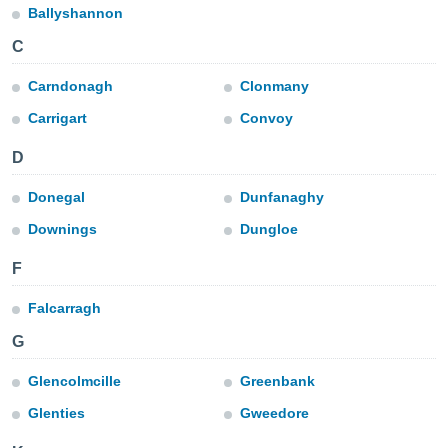
Ballyshannon
e
C
amente
cità
Carndonagh
Clonmany
Carrigart
Convoy
izzata,
ACCETTA
ulle
E
D
ioni
CONTINUA
tramite
Donegal
Dunfanaghy
e simili,
IMPOSTAZIONI
Downings
Dungloe
nte di
e la
F
tività per
re a
Falcarragh
ontenuti
ti
G
 di
senza
Glencolmcille
Greenbank
sto.
Glenties
Gweedore
clic sul
 "Accetta