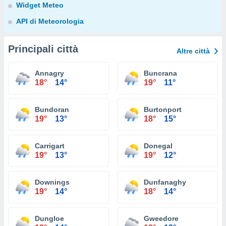
Widget Meteo
API di Meteorologia
Principali città
Altre città
Annagry
Buncrana
18°
14°
19°
11°
Bundoran
Burtonport
19°
13°
18°
15°
Carrigart
Donegal
19°
13°
19°
12°
Downings
Dunfanaghy
19°
14°
18°
14°
Dungloe
Gweedore