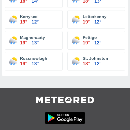
18°
14°
18°
13°
Kerrykeel
Letterkenny
19°
12°
19°
12°
Magheroarty
Pettigo
19°
13°
19°
12°
Rossnowlagh
St. Johnston
19°
13°
18°
12°