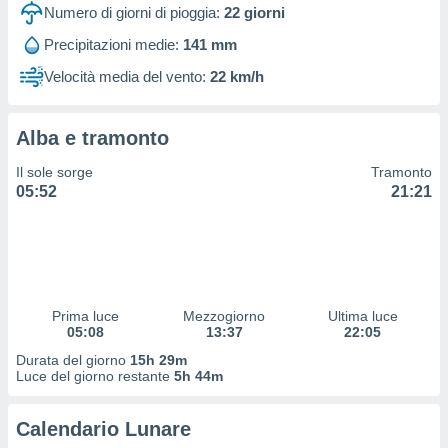
 profili
Numero di giorni di pioggia:
22
giorni
lezione
Precipitazioni medie:
141 mm
cità
izzata,
Velocità media del vento:
22 km/h
fili per
izzazione
Alba e tramonto
nuti,
 profili
Il sole sorge
Tramonto
lezione
05:52
21:21
uti
zzati,
 le
ni degli
 misurare
zioni dei
,
Prima luce
Mezzogiorno
Ultima luce
05:08
13:37
22:05
ere il
Durata del giorno
15h 29m
so
Luce del giorno restante
5h 44m
he o la
ione di
Calendario Lunare
enienti
diverse,