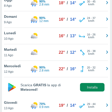
90%
a", è
30
-
45
18°
/
14°
2.8 mm
km/h
8 Ago
al sito
ettando
Domani
90%
24
-
37
16°
/
14°
zione di
12 mm
km/h
9 Ago
okie,
dei nostri
Lunedì
16
-
26
che ci
16°
/
13°
km/h
10 Ago
no di
 e
e il
Martedì
25
-
38
22°
/
12°
amento
km/h
11 Ago
 Web,
i
Mercoledì
90%
20
-
32
re un
22°
/
16°
2.8 mm
km/h
12 Ago
pecifico
arti la
à o
Scarica
GRATIS
la app di
i
Installa
Meteored!
zzati
 di esso.
sultare
Giovedi
70%
29
-
44
19°
/
14°
0.9 mm
km/h
13 Ago
oni nella