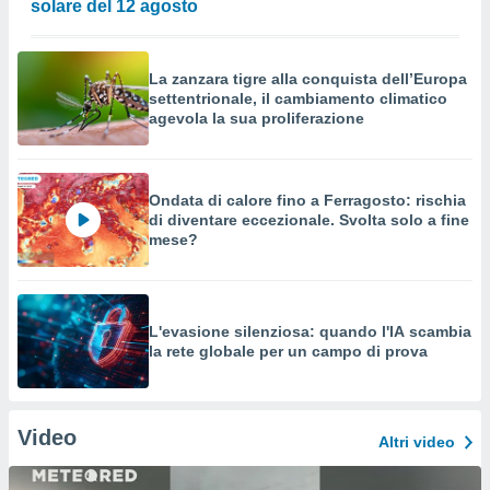
solare del 12 agosto
La zanzara tigre alla conquista dell’Europa
settentrionale, il cambiamento climatico
agevola la sua proliferazione
Ondata di calore fino a Ferragosto: rischia
di diventare eccezionale. Svolta solo a fine
mese?
L'evasione silenziosa: quando l'IA scambia
la rete globale per un campo di prova
Video
Altri video