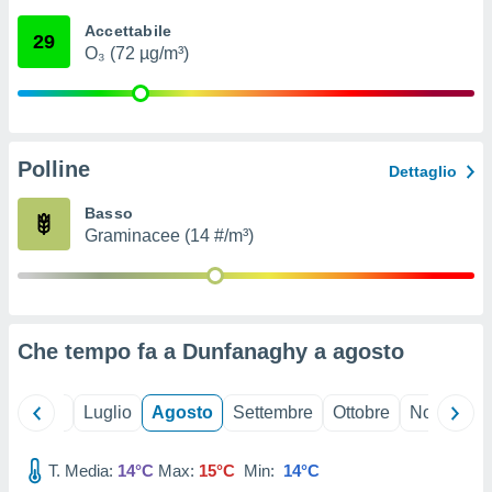
ioni
" o
Accettabile
tra
29
O₃ (72 µg/m³)
sui cookie
o sito
nostri
Polline
Dettaglio
mo il
te
Basso
ento dei
Graminacee (14 #/m³)
re
ioni su
vo e/o
i,
Che tempo fa a Dunfanaghy a
agosto
 dati
er la
 della
Giugno
Luglio
Agosto
Settembre
Ottobre
Novembre
à, creare
r la
à
T. Media:
14°C
Max:
15°C
Min:
14°C
izzata,