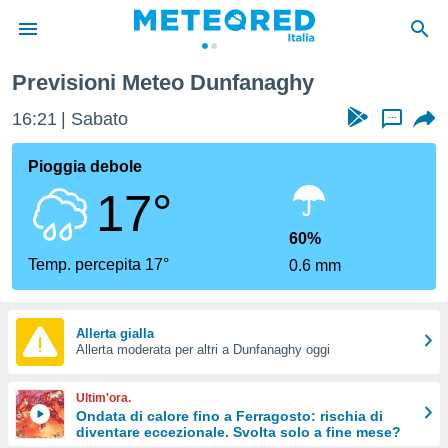
Previsioni Meteo Dunfanaghy
tiva
rivacy
16:21
Sabato
...
ti di
net
Pioggia debole
net)
17°
i
 da
nisti per
60%
 che le
Temp. percepita 17°
0.6 mm
ioni
iano di
È
Allerta gialla
 a
Allerta moderata per altri a Dunfanaghy oggi
ito Web
do le
Ultim'ora.
opzioni:
Ondata di calore fino a Ferragosto: rischia di
diventare eccezionale. Svolta solo a fine mese?
 i