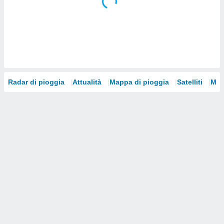
i nostri
artner
Radar di pioggia
Attualità
Mappa di pioggia
Satelliti
Mod