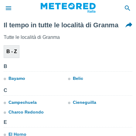
Il tempo in tutte le località di Granma
tiva
rivacy
Tutte le località di Granma
ti di
net
B - Z
net)
i
 da
B
nisti per
 che le
Bayamo
Belic
ioni
iano di
C
È
Campechuela
Cieneguilla
 a
ito Web
Charco Redondo
do le
E
opzioni:
El Horno
 i