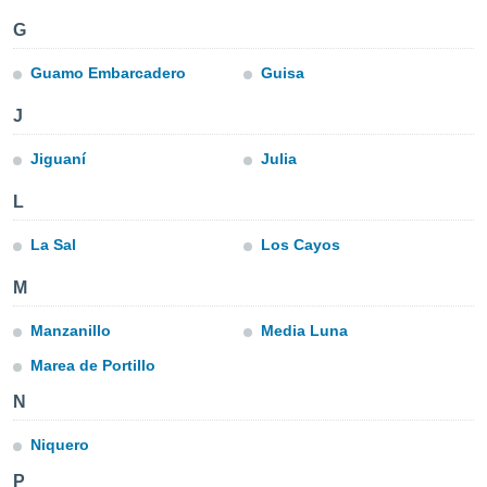
e
G
amente
Guamo Embarcadero
Guisa
cità
J
izzata,
ACCETTA
ulle
Jiguaní
Julia
E
ioni
CONTINUA
tramite
L
e simili,
IMPOSTAZIONI
La Sal
Los Cayos
nte di
e la
M
tività per
re a
Manzanillo
Media Luna
ontenuti
ti
Marea de Portillo
 di
senza
N
sto.
Niquero
clic sul
 "Accetta
P