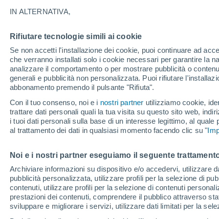
24°
IN ALTERNATIVA,
Rifiutare tecnologie simili ai cookie
Luna calan
Se non accetti l'installazione dei cookie, puoi continuare ad acc
Illuminata:
Temp. percepita 22°
che verranno installati solo i cookie necessari per garantire la n
analizzare il comportamento o per mostrare pubblicità o contenut
generali e pubblicità non personalizzata. Puoi rifiutare l'install
abbonamento premendo il pulsante "Rifiuta".
Ultim'ora.
L’estate non cambia rotta: caldo fino a metà
Con il tuo consenso, noi e i
nostri partner
utilizziamo cookie, iden
agosto, svolta possibile solo a fine mese
trattare dati personali quali la tua visita su questo sito web, indiri
i tuoi dati personali sulla base di un interesse legittimo, al quale
Il Meteo 1 - 7
Attualità
Mappa di nuvolosità
Radar 
al trattamento dei dati in qualsiasi momento facendo clic su "
Imp
Noi e i nostri partner eseguiamo il seguente trattamento
Domani
Domenica
Oggi
Archiviare informazioni su dispositivo e/o accedervi, utilizzare dati
pubblicità personalizzata, utilizzare profili per la selezione di pu
8 Ago
9 Ago
7 Ago
contenuti, utilizzare profili per la selezione di contenuti personal
prestazioni dei contenuti, comprendere il pubblico attraverso stat
sviluppare e migliorare i servizi, utilizzare dati limitati per la sel
70%
60%
80%