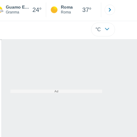
Guamo Embarcadero
Roma
Milano
24°
37°
Granma
Roma
Milano
°C