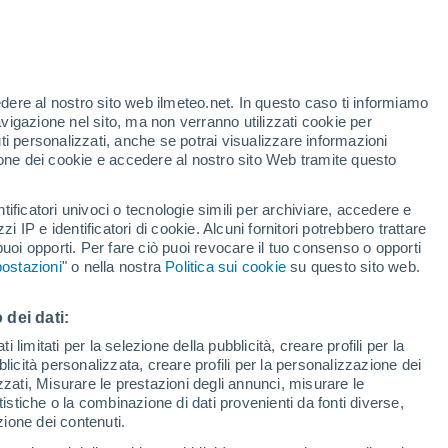
te
edere al nostro sito web ilmeteo.net. In questo caso ti informiamo
32%
avigazione nel sito, ma non verranno utilizzati cookie per
i personalizzati, anche se potrai visualizzare informazioni
azione dei cookie e accedere al nostro sito Web tramite questo
tificatori univoci o tecnologie simili per archiviare, accedere e
zzi IP e identificatori di cookie. Alcuni fornitori potrebbero trattare
 puoi opporti. Per fare ciò puoi revocare il tuo consenso o opporti
di pioggia
Satelliti
Modelli
ostazioni
" o nella nostra
Politica sui cookie
su questo sito web.
 dei dati:
Lunedì
Martedì
Mercoledì
Giovedi
 limitati per la selezione della pubblicità, creare profili per la
bblicità personalizzata, creare profili per la personalizzazione dei
10 Ago
11 Ago
12 Ago
13 Ago
izzati, Misurare le prestazioni degli annunci, misurare le
istiche o la combinazione di dati provenienti da fonti diverse,
ezione dei contenuti.
90%
90%