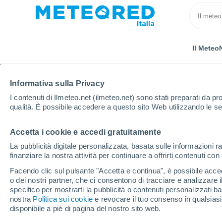
Il Meteo
Informativa sulla Privacy
I contenuti di Ilmeteo.net (ilmeteo.net) sono stati preparati da pro
qualità. È possibile accedere a questo sito Web utilizzando le se
Accetta i cookie e accedi gratuitamente
Home
Cuba
Granma
Guamo Embarcadero
La pubblicità digitale personalizzata, basata sulle informazioni ra
finanziare la nostra attività per continuare a offrirti contenuti co
Previsioni Meteo Gua
Facendo clic sul pulsante "Accetta e continua", è possibile accede
o dei nostri partner, che ci consentono di tracciare e analizzare
06:16
Venerdì
specifico per mostrarti la pubblicità o contenuti personalizzati b
nostra
Politica sui cookie
e revocare il tuo consenso in qualsia
disponibile a piè di pagina del nostro sito web.
Nubi sparse