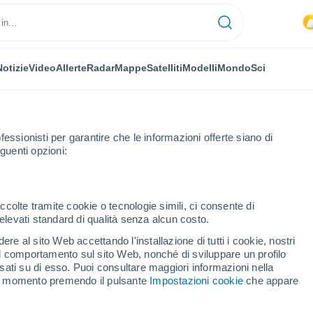
Notizie
Video
Allerte
Radar
Mappe
Satelliti
Modelli
Mondo
Sci
fessionisti per garantire che le informazioni offerte siano di
guenti opzioni:
ccolte tramite cookie o tecnologie simili, ci consente di
n elevati standard di qualità senza alcun costo.
mo Embarcadero
re al sito Web accettando l'installazione di tutti i cookie, nostri
 il comportamento sul sito Web, nonché di sviluppare un profilo
...
asati su di esso. Puoi consultare maggiori informazioni nella
si momento premendo il pulsante
Impostazioni cookie
che appare
Per ora
Caldo umido afoso nelle
prossime ore