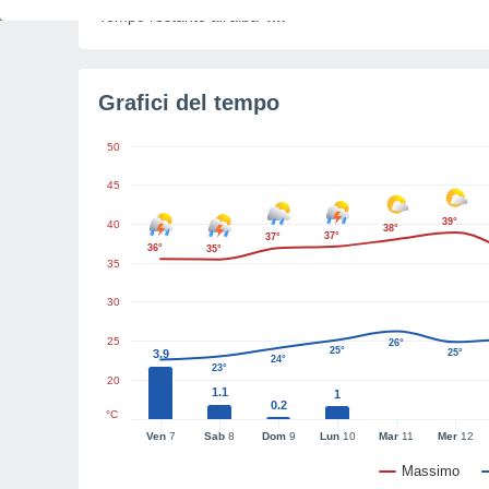
Tempo restante all'alba
4m
Grafici del tempo
50
45
39°
40
38°
37°
37°
36°
35°
35
30
25
26°
25°
3.9
25°
24°
23°
23°
20
1.1
1
0.2
°C
Ven
7
Sab
8
Dom
9
Lun
10
Mar
11
Mer
12
Massimo