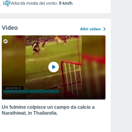
Velocità media del vento:
9 km/h
Video
Altri video
Un fulmine colpisce un campo da calcio a
Narathiwat, in Thailandia.