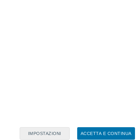
Calendario Lunare
Lun
Mar
Mer
Gio
Ven
Sab
Dom
7
8
9
10
11
12
13
14
15
16
17
18
19
20
IMPOSTAZIONI
ACCETTA E CONTINUA