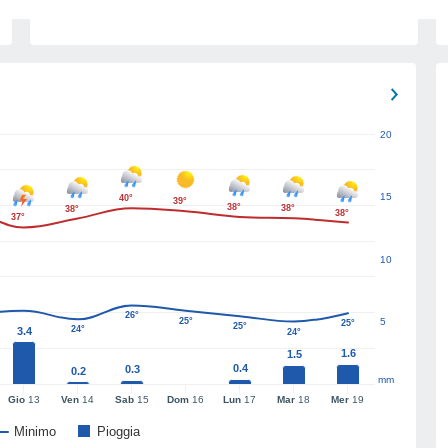
20
15
40°
39°
38°
38°
38°
38°
37°
10
26°
25°
5
25°
25°
24°
3.4
24°
1.6
1.5
0.4
0.3
0.2
mm
Gio
13
Ven
14
Sab
15
Dom
16
Lun
17
Mar
18
Mer
19
Minimo
Pioggia