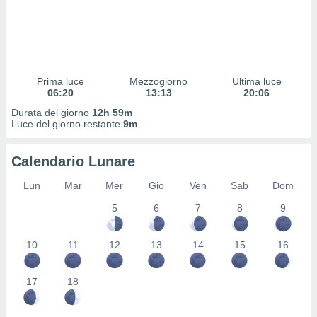
 profili
lezione
cità
izzata,
fili per
Prima luce
Mezzogiorno
Ultima luce
izzazione
06:20
13:13
20:06
nuti,
Durata del giorno
12h 59m
 profili
Luce del giorno restante
9m
lezione
uti
zzati,
Calendario Lunare
 le
ni degli
Lun
Mar
Mer
Gio
Ven
Sab
Dom
 misurare
5
6
7
8
9
zioni dei
,
ere il
10
11
12
13
14
15
16
so
he o la
17
18
ione di
enienti
diverse,