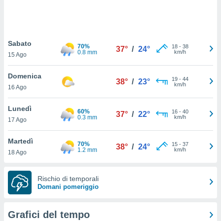
puoi
re ad
 al
ito web
Sabato
et. In
70%
18
-
38
37°
/
24°
0.8 mm
km/h
aso ti
15 Ago
mo che
installati
Domenica
19
-
44
38°
/
23°
okie
km/h
16 Ago
i per
 la
Lunedì
one nel
60%
16
-
40
37°
/
22°
0.3 mm
km/h
 non
17 Ago
utilizzati
er
Martedì
70%
15
-
37
38°
/
24°
e il
1.2 mm
km/h
18 Ago
amento o
rare
à o
Rischio di temporali
i
Domani pomeriggio
zzati,
 potrai
are
Grafici del tempo