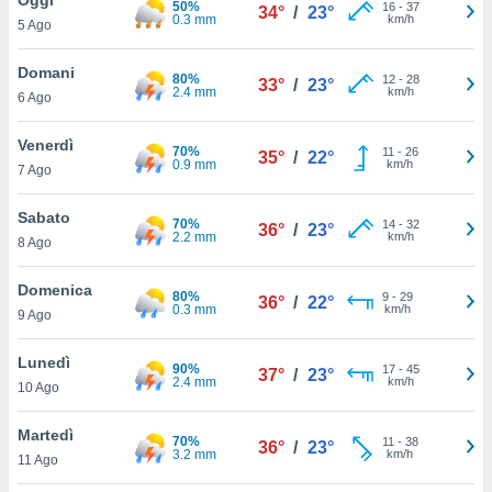
50%
a", è
16
-
37
34°
/
23°
0.3 mm
km/h
5 Ago
al sito
ettando
Domani
80%
12
-
28
33°
/
23°
zione di
2.4 mm
km/h
6 Ago
okie,
dei nostri
Venerdì
70%
11
-
26
che ci
35°
/
22°
0.9 mm
km/h
7 Ago
no di
 e
e il
Sabato
70%
14
-
32
36°
/
23°
amento
2.2 mm
km/h
8 Ago
 Web,
i
Domenica
80%
9
-
29
re un
36°
/
22°
0.3 mm
km/h
9 Ago
pecifico
arti la
Lunedì
à o
90%
17
-
45
37°
/
23°
2.4 mm
km/h
i
10 Ago
zzati
 di esso.
Martedì
70%
11
-
38
sultare
36°
/
23°
3.2 mm
km/h
11 Ago
oni nella