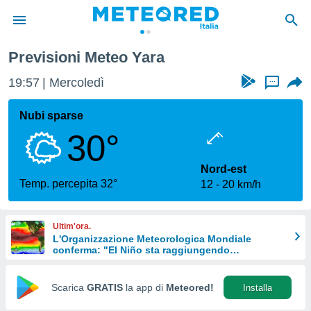
Previsioni Meteo Yara
tiva
rivacy
19:57
Mercoledì
...
ti di
net
Nubi sparse
net)
30°
i
 da
nisti per
Nord-est
 che le
Temp. percepita 32°
12
20 km/h
ioni
iano di
È
Ultim'ora.
L'Organizzazione Meteorologica Mondiale
 a
conferma: "El Niño sta raggiungendo
ito Web
un'intensità mai vista da diversi anni"
do le
opzioni:
Scarica
GRATIS
la app di
Meteored!
Installa
 i