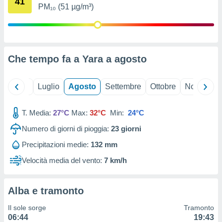
41
ioni
" o
PM₁₀ (51 µg/m³)
tra
sui cookie
o sito
Che tempo fa a Yara a
agosto
nostri
mo il
Giugno
Luglio
Agosto
Settembre
Ottobre
Novembre
te
ento dei
T. Media:
27°C
Max:
32°C
Min:
24°C
re
Numero di giorni di pioggia:
23
giorni
ioni su
vo e/o
Precipitazioni medie:
132 mm
i,
Velocità media del vento:
7 km/h
 dati
er la
 della
à, creare
Alba e tramonto
r la
Il sole sorge
Tramonto
à
06:44
19:43
izzata,