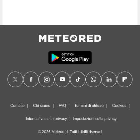
sui cookie
e il tuo
 in
o
 il
azioni
kie
re
le a piè
 del
to web.
ATIVA,
Contatto
Chi siamo
FAQ
Termini di utilizzo
Cookies
e
gie
Informativa sulla privacy
Impostazioni sulla privacy
i cookie
© 2026 Meteored. Tutti i diritti riservati
ccetti
zione dei