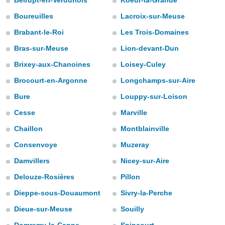
Belrupt-en-Verdunois
Koeur-la-Grande
e
Boureuilles
Lacroix-sur-Meuse
amente
Brabant-le-Roi
Les Trois-Domaines
cità
Bras-sur-Meuse
Lion-devant-Dun
izzata,
ACCETTA
Brixey-aux-Chanoines
Loisey-Culey
ulle
E
ioni
Brocourt-en-Argonne
Longchamps-sur-Aire
CONTINUA
tramite
Bure
Louppy-sur-Loison
e simili,
IMPOSTAZIONI
Cesse
Marville
nte di
e la
Chaillon
Montblainville
tività per
Consenvoye
Muzeray
re a
ontenuti
Damvillers
Nicey-sur-Aire
ti
 di
Delouze-Rosières
Pillon
senza
Dieppe-sous-Douaumont
Sivry-la-Perche
sto.
Dieue-sur-Meuse
Souilly
clic sul
 "Accetta