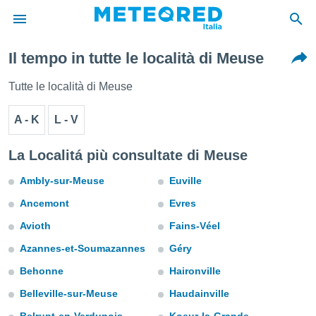
Il tempo in tutte le località di Meuse
tiva
rivacy
Tutte le località di Meuse
ti di
net
A - K
L - V
net)
i
 da
La Localitá più consultate di Meuse
nisti per
 che le
Ambly-sur-Meuse
Euville
ioni
Ancemont
Evres
iano di
È
Avioth
Fains-Véel
 a
Azannes-et-Soumazannes
Géry
ito Web
Behonne
Haironville
do le
opzioni:
Belleville-sur-Meuse
Haudainville
 i