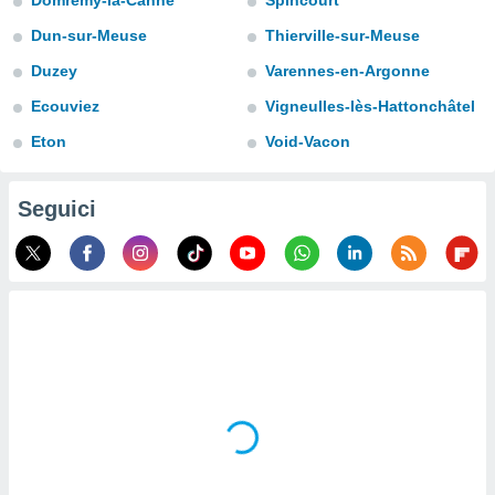
Domremy-la-Canne
Spincourt
a", è
Dun-sur-Meuse
Thierville-sur-Meuse
al sito
ettando
Duzey
Varennes-en-Argonne
zione di
Ecouviez
Vigneulles-lès-Hattonchâtel
okie,
dei nostri
Eton
Void-Vacon
che ci
no di
 e
Seguici
e il
amento
 Web,
i
re un
pecifico
arti la
à o
i
zzati
 di esso.
sultare
oni nella