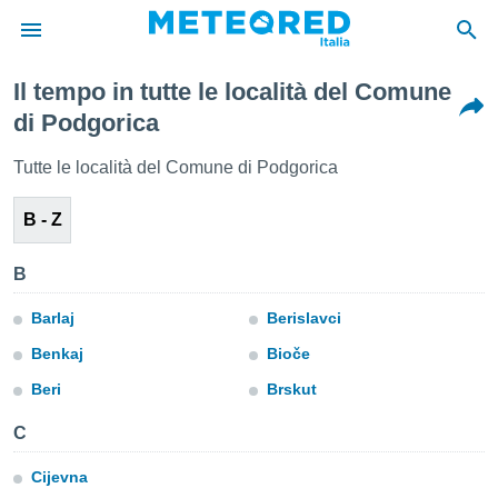
Il tempo in tutte le località del Comune
tiva
di Podgorica
rivacy
ti di
Tutte le località del Comune di Podgorica
net
net)
B - Z
i
 da
nisti per
B
 che le
ioni
Barlaj
Berislavci
iano di
È
Benkaj
Bioče
 a
Beri
Brskut
ito Web
do le
C
opzioni:
Cijevna
 i