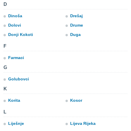
D
e
Dinoša
Drešaj
amente
cità
Dolovi
Drume
Donji Kokoti
Duga
izzata,
ACCETTA
ulle
E
F
ioni
CONTINUA
tramite
Farmaci
e simili,
IMPOSTAZIONI
G
nte di
e la
Golubovci
tività per
re a
K
ontenuti
ti
Korita
Kosor
 di
senza
L
sto.
clic sul
Liješnje
Lijeva Rijeka
 "Accetta