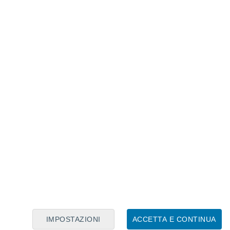
Calendario Lunare
Lun
Mar
Mer
Gio
Ven
Sab
Dom
6
7
8
9
10
11
12
13
14
15
16
17
18
19
IMPOSTAZIONI
ACCETTA E CONTINUA