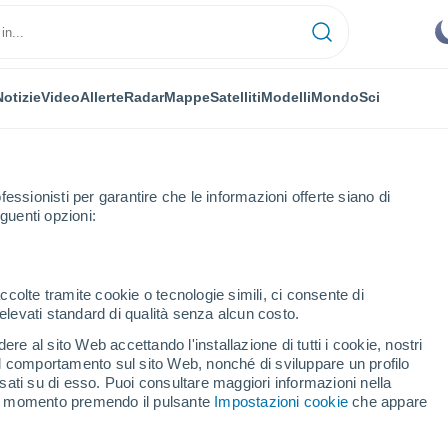
Notizie
Video
Allerte
Radar
Mappe
Satelliti
Modelli
Mondo
Sci
fessionisti per garantire che le informazioni offerte siano di
guenti opzioni:
a
ccolte tramite cookie o tecnologie simili, ci consente di
n elevati standard di qualità senza alcun costo.
a
re al sito Web accettando l'installazione di tutti i cookie, nostri
 il comportamento sul sito Web, nonché di sviluppare un profilo
...
asati su di esso. Puoi consultare maggiori informazioni nella
si momento premendo il pulsante
Impostazioni cookie
che appare
Per ora
Cielo sereno nelle prossime ore