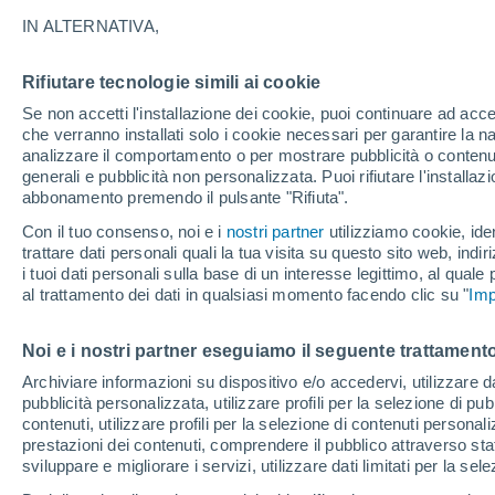
29°
IN ALTERNATIVA,
Rifiutare tecnologie simili ai cookie
Luna calan
Se non accetti l'installazione dei cookie, puoi continuare ad acc
Illuminata:
Temp. percepita 28°
che verranno installati solo i cookie necessari per garantire la n
analizzare il comportamento o per mostrare pubblicità o contenut
generali e pubblicità non personalizzata. Puoi rifiutare l'install
abbonamento premendo il pulsante "Rifiuta".
Ultim’ora
Caldo intenso sull’Italia, ma venerdì 7 agosto 
Con il tuo consenso, noi e i
nostri partner
utilizziamo cookie, iden
temporali minacciano il Nord
trattare dati personali quali la tua visita su questo sito web, indiri
i tuoi dati personali sulla base di un interesse legittimo, al quale
Il Meteo 1 - 7
Attualità
Mappa della Temperatura
R
al trattamento dei dati in qualsiasi momento facendo clic su "
Imp
Noi e i nostri partner eseguiamo il seguente trattamento
Domani
Sabato
D
Oggi
Archiviare informazioni su dispositivo e/o accedervi, utilizzare dati
pubblicità personalizzata, utilizzare profili per la selezione di pu
7 Ago
8 Ago
6 Ago
contenuti, utilizzare profili per la selezione di contenuti personal
prestazioni dei contenuti, comprendere il pubblico attraverso stat
sviluppare e migliorare i servizi, utilizzare dati limitati per la sel
50%
60%