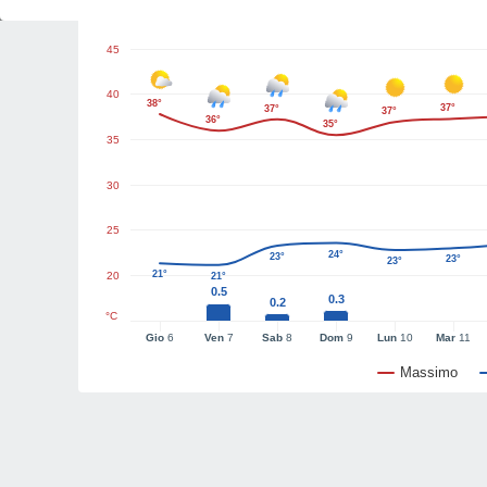
Grafici del tempo
45
40
38°
37°
37°
37°
36°
35°
35
30
25
24°
23°
23°
23°
21°
20
21°
0.5
0.3
0.2
°C
Gio
6
Ven
7
Sab
8
Dom
9
Lun
10
Mar
11
Massimo