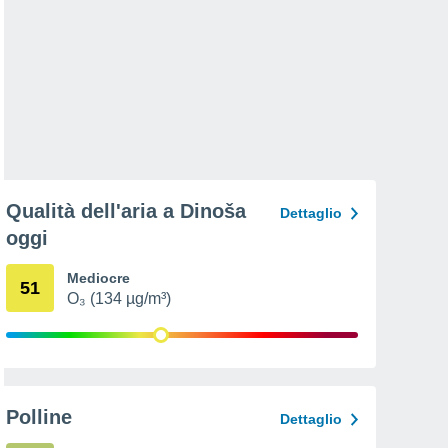
Qualità dell'aria a Dinoša
Dettaglio
oggi
Mediocre
51
O₃ (134 µg/m³)
Polline
Dettaglio