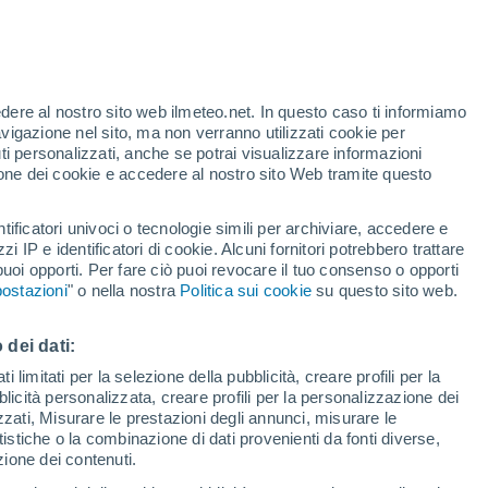
Allerta arancione
Allerta importante per alte
temperature a Dinoša oggi
te
edere al nostro sito web ilmeteo.net. In questo caso ti informiamo
46%
avigazione nel sito, ma non verranno utilizzati cookie per
i personalizzati, anche se potrai visualizzare informazioni
azione dei cookie e accedere al nostro sito Web tramite questo
forti
tificatori univoci o tecnologie simili per archiviare, accedere e
zzi IP e identificatori di cookie. Alcuni fornitori potrebbero trattare
 puoi opporti. Per fare ciò puoi revocare il tuo consenso o opporti
adar di pioggia
Satelliti
Modelli
ostazioni
" o nella nostra
Politica sui cookie
su questo sito web.
 dei dati:
omenica
Lunedì
Martedì
Mercoledì
 limitati per la selezione della pubblicità, creare profili per la
bblicità personalizzata, creare profili per la personalizzazione dei
9 Ago
10 Ago
11 Ago
12 Ago
izzati, Misurare le prestazioni degli annunci, misurare le
istiche o la combinazione di dati provenienti da fonti diverse,
ezione dei contenuti.
40%