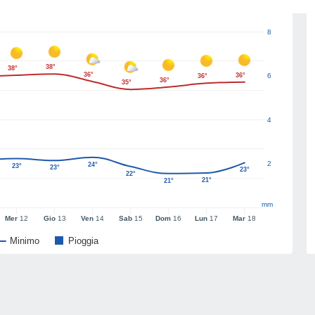
8
38°
38°
36°
36°
6
36°
36°
35°
4
2
24°
23°
23°
23°
22°
21°
21°
mm
Mer
12
Gio
13
Ven
14
Sab
15
Dom
16
Lun
17
Mar
18
Minimo
Pioggia