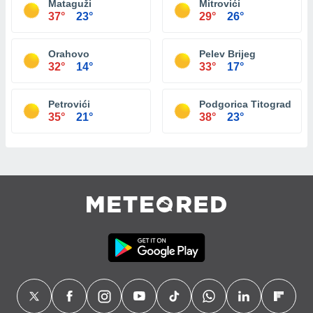
Mataguži
Mitrovići
37°
23°
29°
26°
Orahovo
Pelev Brijeg
32°
14°
33°
17°
Petrovići
Podgorica Titograd
35°
21°
38°
23°