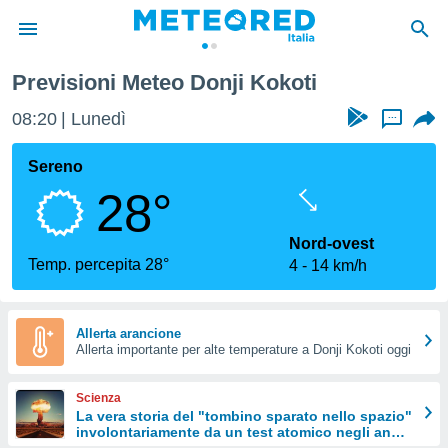
Previsioni Meteo Donji Kokoti
tiva
rivacy
08:20
Lunedì
...
ti di
net
Sereno
net)
28°
i
 da
nisti per
Nord-ovest
 che le
Temp. percepita 28°
4
14 km/h
ioni
iano di
È
Allerta arancione
 a
Allerta importante per alte temperature a Donji Kokoti oggi
ito Web
do le
Scienza
opzioni:
La vera storia del "tombino sparato nello spazio"
involontariamente da un test atomico negli anni
 i