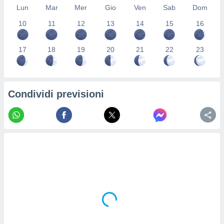
Lun
Mar
Mer
Gio
Ven
Sab
Dom
re e
e i
10
11
12
13
14
15
16
tilizzare
ati per la
e dei
17
18
19
20
21
22
23
.
izzazione
Condividi previsioni
azione
o la
e del
vo,
à e
i
zzati,
one delle
ni dei
 e degli
 ricerche
ico,
di