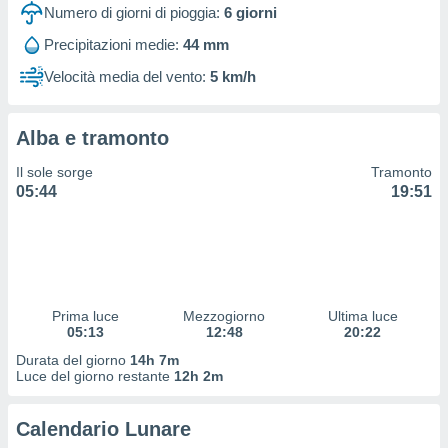
 profili
Numero di giorni di pioggia:
6
giorni
lezione
Precipitazioni medie:
44 mm
cità
izzata,
Velocità media del vento:
5 km/h
fili per
izzazione
Alba e tramonto
nuti,
 profili
Il sole sorge
Tramonto
lezione
05:44
19:51
uti
zzati,
 le
ni degli
 misurare
zioni dei
,
Prima luce
Mezzogiorno
Ultima luce
05:13
12:48
20:22
ere il
Durata del giorno
14h 7m
so
Luce del giorno restante
12h 2m
he o la
ione di
Calendario Lunare
enienti
diverse,