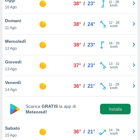
a", è
11
-
28
38°
/
23°
km/h
10 Ago
al sito
ettando
Domani
12
-
28
38°
/
24°
zione di
km/h
11 Ago
okie,
dei nostri
Mercoledì
16
-
33
che ci
38°
/
23°
km/h
12 Ago
no di
 e
e il
Giovedi
13
-
31
37°
/
23°
amento
km/h
13 Ago
 Web,
i
Venerdì
11
-
29
re un
36°
/
21°
km/h
14 Ago
pecifico
arti la
à o
Scarica
GRATIS
la app di
i
Installa
Meteored!
zzati
 di esso.
sultare
Sabato
14
-
34
36°
/
21°
km/h
15 Ago
oni nella