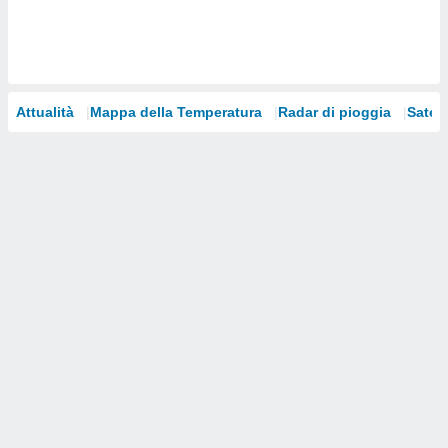
i nostri
artner
Attualità
Mappa della Temperatura
Radar di pioggia
Satelli