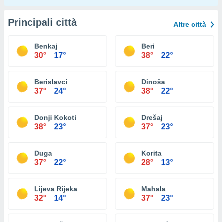
Principali città
Altre città
Benkaj
Beri
30°
17°
38°
22°
Berislavci
Dinoša
37°
24°
38°
22°
Donji Kokoti
Drešaj
38°
23°
37°
23°
Duga
Korita
37°
22°
28°
13°
Lijeva Rijeka
Mahala
32°
14°
37°
23°