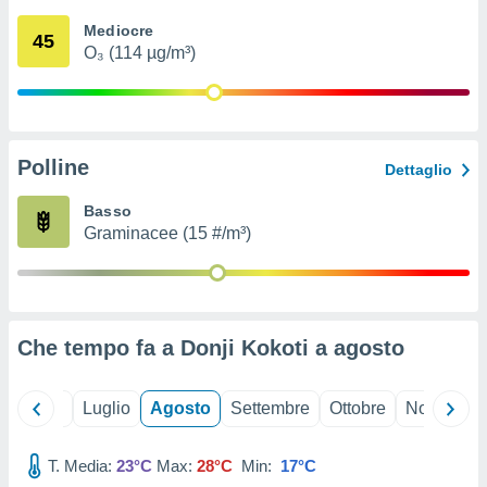
ioni
" o
Mediocre
tra
45
O₃ (114 µg/m³)
sui cookie
o sito
nostri
Polline
Dettaglio
mo il
te
Basso
ento dei
Graminacee (15 #/m³)
re
ioni su
vo e/o
i,
Che tempo fa a Donji Kokoti a
agosto
 dati
er la
 della
Giugno
Luglio
Agosto
Settembre
Ottobre
Novembre
à, creare
r la
à
T. Media:
23°C
Max:
28°C
Min:
17°C
izzata,