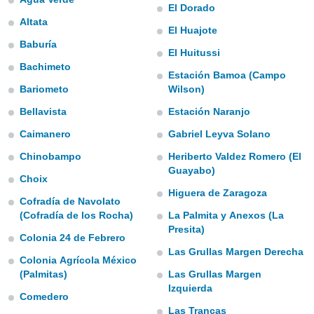
El Dorado
e
Altata
El Huajote
amente
Baburía
El Huitussi
cità
Bachimeto
Estación Bamoa (Campo
izzata,
Bariometo
Wilson)
ACCETTA
ulle
E
ioni
Bellavista
Estación Naranjo
CONTINUA
tramite
Caimanero
Gabriel Leyva Solano
e simili,
IMPOSTAZIONI
Chinobampo
Heriberto Valdez Romero (El
nte di
Guayabo)
e la
Choix
tività per
Higuera de Zaragoza
Cofradía de Navolato
re a
(Cofradía de los Rocha)
La Palmita y Anexos (La
ontenuti
Presita)
ti
Colonia 24 de Febrero
 di
Las Grullas Margen Derecha
senza
Colonia Agrícola México
sto.
(Palmitas)
Las Grullas Margen
Izquierda
clic sul
Comedero
 "Accetta
Las Trancas