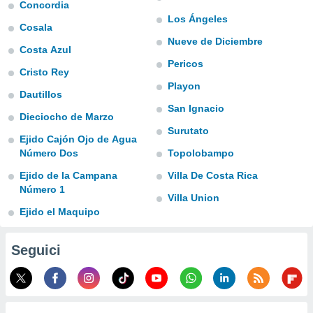
a", è
Concordia
Los Ángeles
Cosala
al sito
Nueve de Diciembre
ettando
Costa Azul
zione di
Pericos
okie,
Cristo Rey
dei nostri
Playon
Dautillos
che ci
San Ignacio
no di
Dieciocho de Marzo
 e
Surutato
e il
Ejido Cajón Ojo de Agua
amento
Número Dos
Topolobampo
 Web,
Ejido de la Campana
Villa De Costa Rica
i
Número 1
re un
Villa Union
pecifico
Ejido el Maquipo
arti la
à o
i
Seguici
zzati
 di esso.
sultare
oni nella