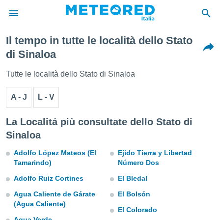
Il tempo in tutte le località dello Stato
tiva
di Sinaloa
rivacy
ti di
Tutte le località dello Stato di Sinaloa
net
net)
A - J
L - V
i
 da
nisti per
La Localitá più consultate dello Stato di
 che le
Sinaloa
ioni
iano di
Adolfo López Mateos (El
Ejido Tierra y Libertad
È
Tamarindo)
Número Dos
 a
Adolfo Ruiz Cortines
El Bledal
ito Web
do le
Agua Caliente de Gárate
El Bolsón
opzioni:
(Agua Caliente)
El Colorado
 i
Agua Verde