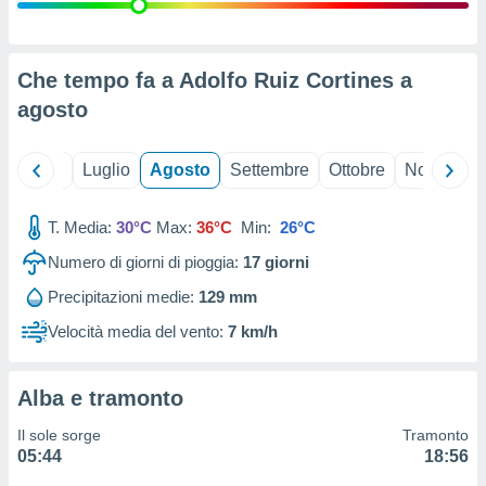
ioni
" o
tra
sui cookie
o sito
Che tempo fa a Adolfo Ruiz Cortines a
agosto
nostri
Giugno
Luglio
Agosto
Settembre
Ottobre
Novembre
mo il
te
ento dei
T. Media:
30°C
Max:
36°C
Min:
26°C
Numero di giorni di pioggia:
17
giorni
re
ioni su
Precipitazioni medie:
129 mm
vo e/o
Velocità media del vento:
7 km/h
i,
 dati
er la
 della
Alba e tramonto
à, creare
r la
Il sole sorge
Tramonto
à
05:44
18:56
izzata,