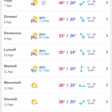
a", è
17
-
39
40°
/
28°
km/h
7 Ago
al sito
ettando
Domani
80%
18
-
54
36°
/
25°
zione di
7.3 mm
km/h
8 Ago
okie,
dei nostri
Domenica
80%
12
-
40
che ci
33°
/
26°
9.7 mm
km/h
9 Ago
no di
 e
e il
Lunedì
90%
10
-
31
35°
/
24°
amento
5.2 mm
km/h
10 Ago
 Web,
i
Martedì
80%
11
-
25
re un
35°
/
25°
0.7 mm
km/h
11 Ago
pecifico
arti la
Mercoledì
à o
13
-
33
38°
/
25°
km/h
i
12 Ago
zzati
 di esso.
Giovedi
12
-
36
sultare
38°
/
25°
km/h
13 Ago
oni nella