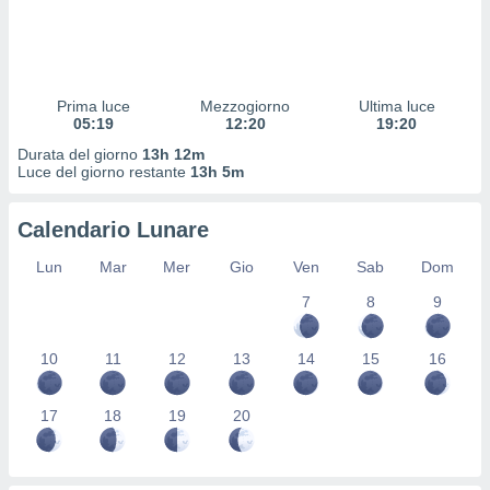
 profili
lezione
cità
izzata,
fili per
Prima luce
Mezzogiorno
Ultima luce
05:19
12:20
19:20
izzazione
Durata del giorno
13h 12m
nuti,
Luce del giorno restante
13h 5m
 profili
lezione
uti
Calendario Lunare
zzati,
 le
Lun
Mar
Mer
Gio
Ven
Sab
Dom
ni degli
 misurare
7
8
9
zioni dei
,
10
11
12
13
14
15
16
ere il
so
17
18
19
20
he o la
ione di
enienti
diverse,