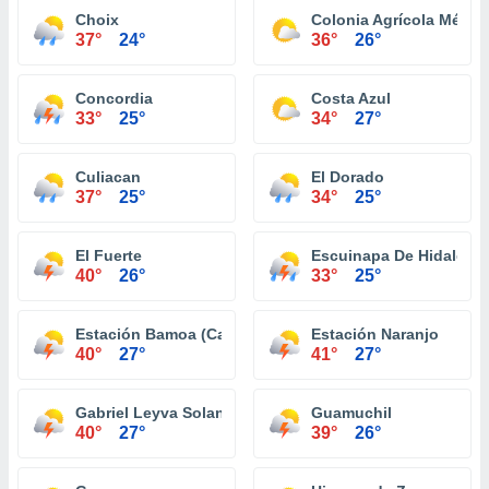
Choix
Colonia Agrícola México
37°
24°
36°
26°
Concordia
Costa Azul
33°
25°
34°
27°
Culiacan
El Dorado
37°
25°
34°
25°
El Fuerte
Escuinapa De Hidalgo
40°
26°
33°
25°
Estación Bamoa (Campo Wilson)
Estación Naranjo
40°
27°
41°
27°
Gabriel Leyva Solano
Guamuchil
40°
27°
39°
26°