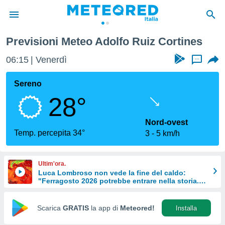
Previsioni Meteo Adolfo Ruiz Cortines
tiva
rivacy
06:15
Venerdì
...
ti di
net
Sereno
net)
28°
i
 da
nisti per
Nord-ovest
 che le
Temp. percepita 34°
3
5 km/h
ioni
iano di
È
Ultim'ora.
Luca Lombroso non vede la fine del caldo:
 a
"Ferragosto 2026 potrebbe entrare nella storia.
ito Web
Ecco perché."
do le
opzioni:
Scarica
GRATIS
la app di
Meteored!
Installa
 i