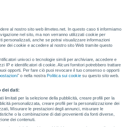
edere al nostro sito web ilmeteo.net. In questo caso ti informiamo
avigazione nel sito, ma non verranno utilizzati cookie per
i personalizzati, anche se potrai visualizzare informazioni
azione dei cookie e accedere al nostro sito Web tramite questo
tificatori univoci o tecnologie simili per archiviare, accedere e
e?
zzi IP e identificatori di cookie. Alcuni fornitori potrebbero trattare
 puoi opporti. Per fare ciò puoi revocare il tuo consenso o opporti
di pioggia
Satelliti
Modelli
ostazioni
" o nella nostra
Politica sui cookie
su questo sito web.
 dei dati:
Martedì
Mercoledì
Giovedi
Venerdì
 limitati per la selezione della pubblicità, creare profili per la
bblicità personalizzata, creare profili per la personalizzazione dei
11 Ago
12 Ago
13 Ago
14 Ago
izzati, Misurare le prestazioni degli annunci, misurare le
istiche o la combinazione di dati provenienti da fonti diverse,
ezione dei contenuti.
60%