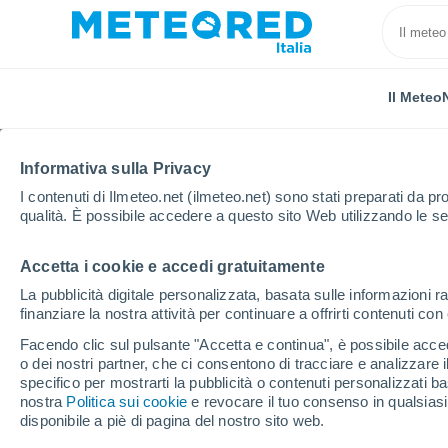
Il Meteo
Informativa sulla Privacy
I contenuti di Ilmeteo.net (ilmeteo.net) sono stati preparati da pro
qualità. È possibile accedere a questo sito Web utilizzando le se
Accetta i cookie e accedi gratuitamente
Home
Messico
Stato di Sinaloa
Costa Azul
La pubblicità digitale personalizzata, basata sulle informazioni ra
finanziare la nostra attività per continuare a offrirti contenuti co
Previsioni Meteo Costa
Facendo clic sul pulsante "Accetta e continua", è possibile accede
o dei nostri partner, che ci consentono di tracciare e analizzare
12:14
Sabato
specifico per mostrarti la pubblicità o contenuti personalizzati b
nostra
Politica sui cookie
e revocare il tuo consenso in qualsia
disponibile a piè di pagina del nostro sito web.
Sereno