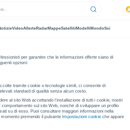
Notizie
Video
Allerte
Radar
Mappe
Satelliti
Modelli
Mondo
Sci
fessionisti per garantire che le informazioni offerte siano di
guenti opzioni:
ccolte tramite cookie o tecnologie simili, ci consente di
n elevati standard di qualità senza alcun costo.
 Azul
re al sito Web accettando l'installazione di tutti i cookie, nostri
 il comportamento sul sito Web, nonché di sviluppare un profilo
...
asati su di esso. Puoi consultare maggiori informazioni nella
si momento premendo il pulsante
Impostazioni cookie
che appare
Per ora
Caldo umido afoso nelle
prossime ore