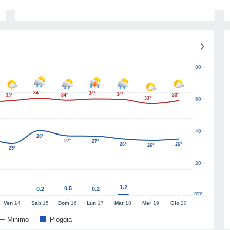
80
34°
34°
34°
34°
33°
33°
33°
60
40
28°
27°
27°
26°
26°
26°
25°
20
1.2
0.5
0.2
0.2
mm
Ven
14
Sab
15
Dom
16
Lun
17
Mar
18
Mer
19
Gio
20
Minimo
Pioggia