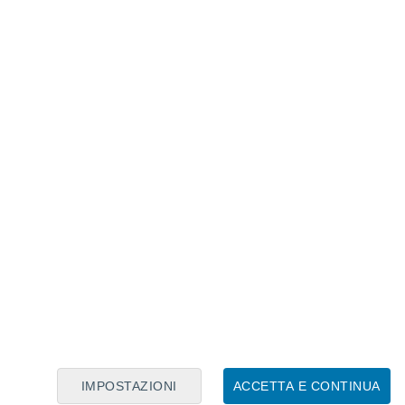
Calendario Lunare
Lun
Mar
Mer
Gio
Ven
Sab
Dom
8
9
10
11
12
13
14
15
16
17
18
19
20
21
IMPOSTAZIONI
ACCETTA E CONTINUA