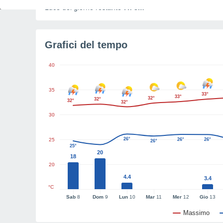
Luce del giorno restante
7h 3m
Grafici del tempo
40
35
33°
33°
32°
32°
32°
32°
30
26°
25
26°
26°
26°
25°
20
18
20
4.4
3.4
°C
Sab
8
Dom
9
Lun
10
Mar
11
Mer
12
Gio
13
Massimo