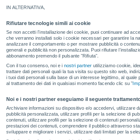
31°
IN ALTERNATIVA,
Rifiutare tecnologie simili ai cookie
UV
11+
Estremo!
Se non accetti l'installazione dei cookie, puoi continuare ad acc
Temp. percepita 38°
FPS
50+
che verranno installati solo i cookie necessari per garantire la n
analizzare il comportamento o per mostrare pubblicità o contenut
generali e pubblicità non personalizzata. Puoi rifiutare l'install
abbonamento premendo il pulsante "Rifiuta".
Ultim'ora.
Ondata di calore fino a Ferragosto: rischia di
Con il tuo consenso, noi e i
nostri partner
utilizziamo cookie, iden
diventare eccezionale. Svolta solo a fine mes
trattare dati personali quali la tua visita su questo sito web, indiri
i tuoi dati personali sulla base di un interesse legittimo, al quale
Il Meteo 1 - 7
Attualità
Mappa di nuvolosità
Radar 
al trattamento dei dati in qualsiasi momento facendo clic su "
Imp
Noi e i nostri partner eseguiamo il seguente trattamento
Domani
Lunedì
Oggi
Archiviare informazioni su dispositivo e/o accedervi, utilizzare dati
pubblicità personalizzata, utilizzare profili per la selezione di pu
9 Ago
10 Ago
8 Ago
contenuti, utilizzare profili per la selezione di contenuti personal
prestazioni dei contenuti, comprendere il pubblico attraverso stat
sviluppare e migliorare i servizi, utilizzare dati limitati per la sel
90%
70%
90%