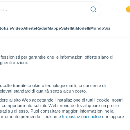
Notizie
Video
Allerte
Radar
Mappe
Satelliti
Modelli
Mondo
Sci
LAVORA CON NOI
fessionisti per garantire che le informazioni offerte siano di
guenti opzioni:
ccolte tramite cookie o tecnologie simili, ci consente di
n elevati standard di qualità senza alcun costo.
re al sito Web accettando l'installazione di tutti i cookie, nostri
 il comportamento sul sito Web, nonché di sviluppare un profilo
asati su di esso. Puoi consultare maggiori informazioni nella
si momento premendo il pulsante
Impostazioni cookie
che appare
o l'Istituto Superiore di Scienze Applicate e Tecnologie (InsTEC) dell'
tematica e Statistica Applicata alla Meteorologia presso questa univer
ve realizza bollettini meteorologici giornalieri e partecipa alla copertur