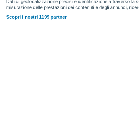
Dati di geolocalizzazione precisi e identificazione attraverso la s
Sognate av
misurazione delle prestazioni dei contenuti e degli annunci, ricer
men che no
Scopri i nostri 1199 partner
ATTUALIT
La grave a
Un'alluvio
record, sp
risultano 
SCIENZA
Annusa, ric
Il profumo 
ricordo ch