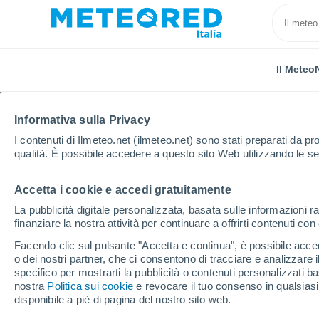
Il Meteo
CHI SIAMO
PRODOTTI
SOCIETÀ
TEAM
MEDIA
Informativa sulla Privacy
I contenuti di Ilmeteo.net (ilmeteo.net) sono stati preparati da pro
Home
Chi siamo
Team
Dainet Sierra
qualità. È possibile accedere a questo sito Web utilizzando le se
Accetta i cookie e accedi gratuitamente
Dainet Sierra
La pubblicità digitale personalizzata, basata sulle informazioni ra
finanziare la nostra attività per continuare a offrirti contenuti co
Meteorologa -
8 articoli
Facendo clic sul pulsante "Accetta e continua", è possibile accede
o dei nostri partner, che ci consentono di tracciare e analizzare
specifico per mostrarti la pubblicità o contenuti personalizzati b
nostra
Politica sui cookie
e revocare il tuo consenso in qualsia
Ha conseguito la laurea in Meteorologia press
disponibile a piè di pagina del nostro sito web.
successivamente come professore di Analisi Ma
del team di meteorologi di
Telemundo 51
, do