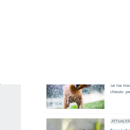
SCIENZA
Perché gli 
Ti sei mai
della nostr
SCIENZA
Svelato il
Se hai mai
chiesto: p
ATTUALIT