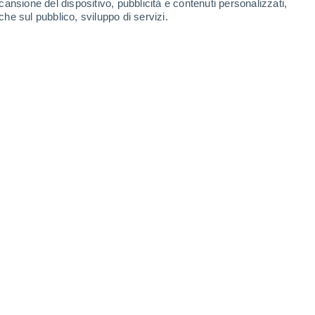
cansione del dispositivo, pubblicità e contenuti personalizzati,
venture senza stress con il vostro copilota a quattro zampe? Con questi 
che sul pubblico, sviluppo di servizi.
n si dica!
À
lluvione lampo in Texas: ecco perché l'area si è allagata improvvisamen
ne improvvisa e mortale ha travolto la regione collinare del Texas, ment
azzando via campeggi, case e vite umane. Almeno 82 persone sono mort
ancora disperse. Ancora una volta, la domanda incombe: perché questo
orda, ripeti: l'incredibile potere intellettuale che lascia il profumo
delle rose. L'erba appena tagliata. Un pizzico di cannella nell'aria. A v
e non sapevi nemmeno di avere ancora sepolto nella mente.