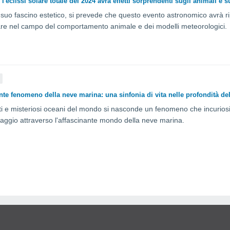
l'eclissi solare totale del 2024 avrà effetti sorprendenti sugli animali e 
el suo fascino estetico, si prevede che questo evento astronomico avrà r
lare nel campo del comportamento animale e dei modelli meteorologici.
À
ante fenomeno della neve marina: una sinfonia di vita nelle profondità de
sti e misteriosi oceani del mondo si nasconde un fenomeno che incuriosis
viaggio attraverso l'affascinante mondo della neve marina.