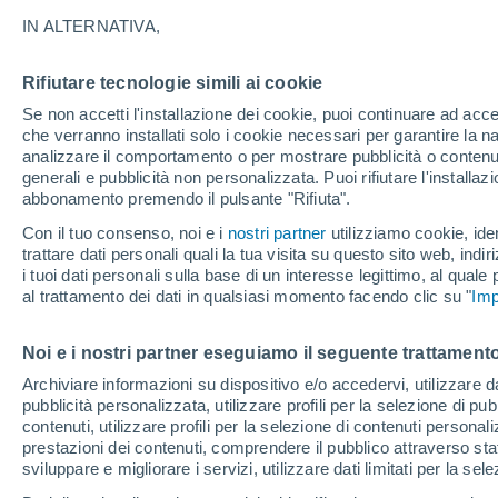
maltempo, tra gli altri, con l'obiettivo di man
IN ALTERNATIVA,
programmazione, motivo per cui è entrata alla 
Nel tempo libero gli piace approfondire su tec
Rifiutare tecnologie simili ai cookie
zampe Drogon e Rhaegal.
Se non accetti l'installazione dei cookie, puoi continuare ad acc
che verranno installati solo i cookie necessari per garantire la n
analizzare il comportamento o per mostrare pubblicità o contenut
Articoli di Dainet Sierra
generali e pubblicità non personalizzata. Puoi rifiutare l'install
abbonamento premendo il pulsante "Rifiuta".
Con il tuo consenso, noi e i
nostri partner
utilizziamo cookie, iden
SCIENZA
trattare dati personali quali la tua visita su questo sito web, indiri
i tuoi dati personali sulla base di un interesse legittimo, al quale
Hai bisogn
al trattamento dei dati in qualsiasi momento facendo clic su "
Imp
C'è un mot
corpi seguo
Noi e i nostri partner eseguiamo il seguente trattamento
Archiviare informazioni su dispositivo e/o accedervi, utilizzare dati
pubblicità personalizzata, utilizzare profili per la selezione di pu
contenuti, utilizzare profili per la selezione di contenuti personal
ATTUALIT
prestazioni dei contenuti, comprendere il pubblico attraverso stat
sviluppare e migliorare i servizi, utilizzare dati limitati per la sel
Viaggiare 