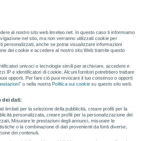
tenere informata e allertata la comunità del sud della Florida. Dainet Sie
Florida International University (
FIU
) dove ha completato il suo mast
nologia, intelligenza artificiale, meteorologia e astronomia. Gli piace 
edere al nostro sito web ilmeteo.net. In questo caso ti informiamo
avigazione nel sito, ma non verranno utilizzati cookie per
i personalizzati, anche se potrai visualizzare informazioni
azione dei cookie e accedere al nostro sito Web tramite questo
tificatori univoci o tecnologie simili per archiviare, accedere e
zzi IP e identificatori di cookie. Alcuni fornitori potrebbero trattare
 puoi opporti. Per fare ciò puoi revocare il tuo consenso o opporti
o di dormire di più in autunno e in inverno? Probabilmente sì, e c'è un
ostazioni
" o nella nostra
Politica sui cookie
su questo sito web.
ivo per cui l'inverno sembra più dolce, più lento, più immobile. Come dic
no il ritmo delle giornate più corte, invitandoci a riposare e recuperare
 dei dati:
 limitati per la selezione della pubblicità, creare profili per la
bblicità personalizzata, creare profili per la personalizzazione dei
izzati, Misurare le prestazioni degli annunci, misurare le
À
istiche o la combinazione di dati provenienti da fonti diverse,
ezione dei contenuti.
con gli animali domestici? Ecco come prepararti come un professionista