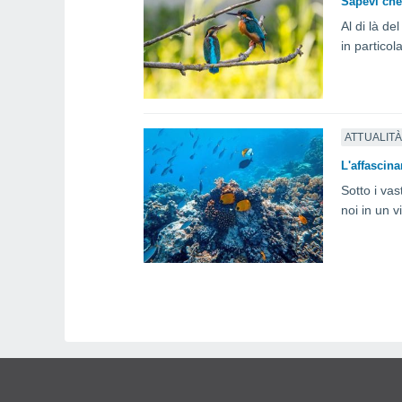
Sapevi che 
Al di là d
in partico
ATTUALIT
L'affascin
Sotto i va
noi in un 