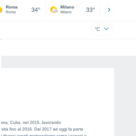
Roma
Milano
Bergamo
34°
33°
Roma
Milano
Bergamo
°C
Avana, Cuba, nel 2015, lavorando
sità fino al 2016. Dal 2017 ad oggi fa parte
a di diversi eventi meteorologici come uragani e