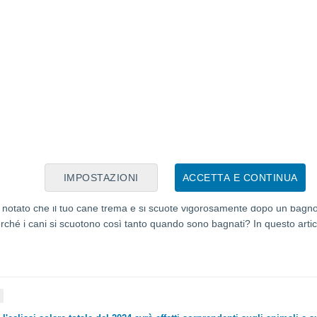
esseri umani hanno le unghie dei piedi? La peculiarità evolutiva che ci d
 chiesto perché gli esseri umani hanno le unghie dei piedi? Sebbene p
a anatomia, le unghie dei piedi contengono indizi affascinanti sulla nostr
IMPOSTAZIONI
ACCETTA E CONTINUA
 mistero: perché i cani si scuotono così tanto quando sono bagnati?
 notato che il tuo cane trema e si scuote vigorosamente dopo un bagno
erché i cani si scuotono così tanto quando sono bagnati? In questo artic
À