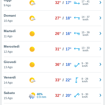
a", è
17
-
41
32°
/
17°
km/h
9 Ago
al sito
ettando
Domani
14
-
37
27°
/
18°
zione di
km/h
10 Ago
okie,
dei nostri
Martedì
15
-
39
che ci
26°
/
16°
km/h
11 Ago
no di
 e
e il
Mercoledì
13
-
33
31°
/
17°
amento
km/h
12 Ago
 Web,
i
Giovedi
9
-
30
re un
36°
/
18°
km/h
13 Ago
pecifico
arti la
Venerdì
à o
8
-
28
33°
/
22°
km/h
i
14 Ago
zzati
 di esso.
Sabato
40%
9
-
30
sultare
32°
/
20°
0.9 mm
km/h
15 Ago
oni nella