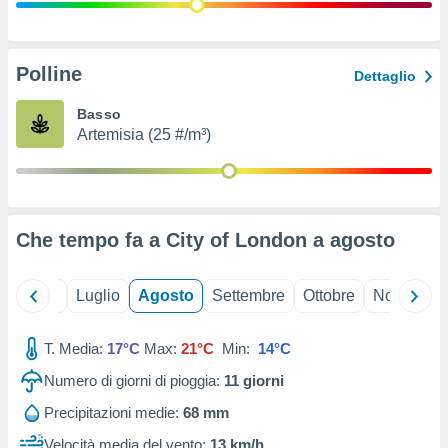
ioni
" o
tra
sui cookie
o sito
Polline
Dettaglio
Basso
nostri
Artemisia (25 #/m³)
mo il
te
ento dei
Che tempo fa a City of London a
agosto
re
ioni su
vo e/o
Giugno
Luglio
Agosto
Settembre
Ottobre
Novembre
i,
 dati
er la
T. Media:
17°C
Max:
21°C
Min:
14°C
 della
Numero di giorni di pioggia:
11
giorni
à, creare
r la
Precipitazioni medie:
68 mm
à
izzata,
Velocità media del vento:
13 km/h