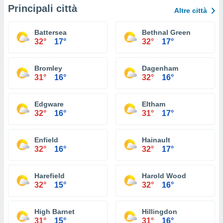
Principali città
Altre città
Battersea
Bethnal Green
32°
17°
32°
17°
Bromley
Dagenham
31°
16°
32°
16°
Edgware
Eltham
32°
16°
31°
17°
Enfield
Hainault
32°
16°
32°
17°
Harefield
Harold Wood
32°
15°
32°
16°
High Barnet
Hillingdon
31°
15°
31°
16°