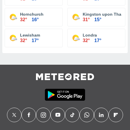
Hornchurch
Kingston upon Thames
32°
16°
31°
15°
Lewisham
Londra
32°
17°
32°
17°