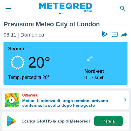
Previsioni Meteo City of London
tiva
rivacy
08:11
Domenica
...
ti di
net
Sereno
net)
20°
i
 da
nisti per
Nord-est
 che le
Temp. percepita 20°
0
7 km/h
ioni
iano di
È
Ultim'ora.
Meteo, tendenza di lungo termine: arrivano
 a
conferme, la svolta dopo Ferragosto
ito Web
do le
opzioni:
Scarica
GRATIS
la app di
Meteored!
Installa
 i