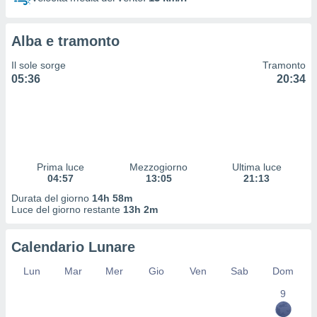
 profili
lezione
cità
Alba e tramonto
izzata,
fili per
Il sole sorge
Tramonto
05:36
20:34
izzazione
nuti,
 profili
lezione
uti
zzati,
Prima luce
Mezzogiorno
Ultima luce
 le
04:57
13:05
21:13
ni degli
 misurare
Durata del giorno
14h 58m
zioni dei
Luce del giorno restante
13h 2m
,
ere il
Calendario Lunare
so
Lun
Mar
Mer
Gio
Ven
Sab
Dom
he o la
ione di
9
enienti
diverse,