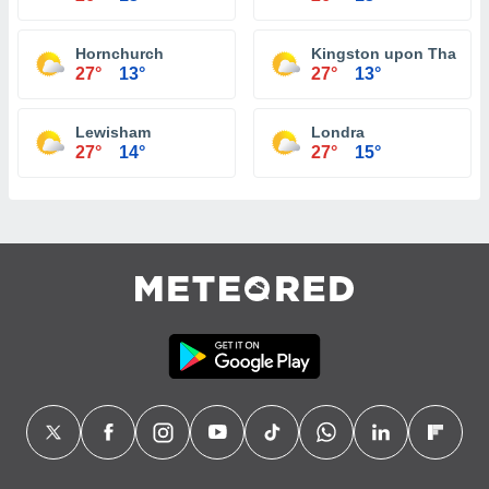
Hornchurch
Kingston upon Thames
27°
13°
27°
13°
Lewisham
Londra
27°
14°
27°
15°