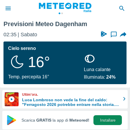
Previsioni Meteo Dagenham
tiva
rivacy
02:35
Sabato
...
ti di
net
Cielo sereno
net)
16°
i
 da
nisti per
Luna calante
 che le
Temp. percepita 16°
Illuminata:
24%
ioni
iano di
È
Ultim'ora.
Luca Lombroso non vede la fine del caldo:
 a
"Ferragosto 2026 potrebbe entrare nella storia.
ito Web
Ecco perché.
do le
opzioni:
Scarica
GRATIS
la app di
Meteored!
Installare
 i