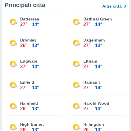
Principali città
Altre città
Battersea
Bethnal Green
27°
14°
27°
14°
Bromley
Dagenham
26°
13°
27°
13°
Edgware
Eltham
27°
14°
27°
14°
Enfield
Hainault
27°
14°
27°
14°
Harefield
Harold Wood
26°
13°
27°
13°
High Barnet
Hillingdon
26°
13°
26°
13°