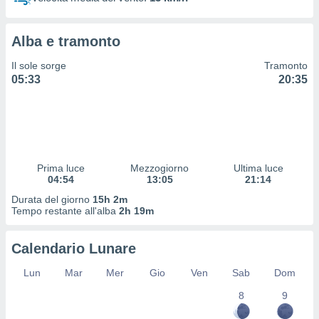
 profili
lezione
cità
Alba e tramonto
izzata,
fili per
Il sole sorge
Tramonto
05:33
20:35
izzazione
nuti,
 profili
lezione
uti
zzati,
Prima luce
Mezzogiorno
Ultima luce
 le
04:54
13:05
21:14
ni degli
 misurare
Durata del giorno
15h 2m
zioni dei
Tempo restante all'alba
2h 19m
,
ere il
Calendario Lunare
so
Lun
Mar
Mer
Gio
Ven
Sab
Dom
he o la
ione di
8
9
enienti
diverse,