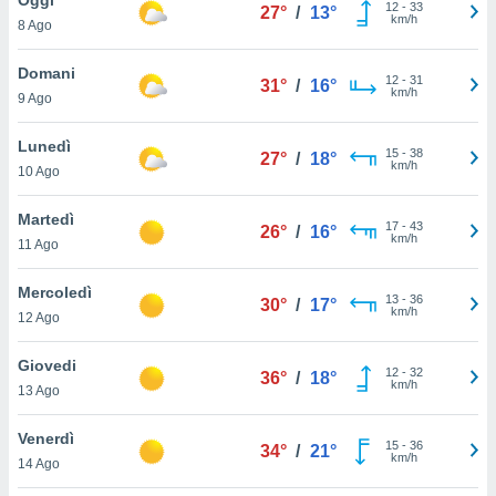
a", è
12
-
33
27°
/
13°
km/h
8 Ago
al sito
ettando
Domani
12
-
31
31°
/
16°
zione di
km/h
9 Ago
okie,
dei nostri
Lunedì
15
-
38
che ci
27°
/
18°
km/h
10 Ago
no di
 e
e il
Martedì
17
-
43
26°
/
16°
amento
km/h
11 Ago
 Web,
i
Mercoledì
13
-
36
re un
30°
/
17°
km/h
12 Ago
pecifico
arti la
Giovedi
à o
12
-
32
36°
/
18°
km/h
i
13 Ago
zzati
 di esso.
Venerdì
15
-
36
sultare
34°
/
21°
km/h
14 Ago
oni nella