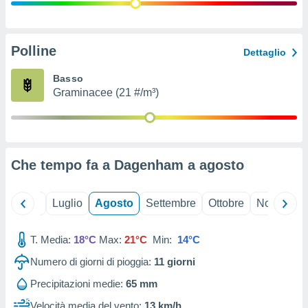
ioni
" o
tra
sui cookie
o sito
Polline
Dettaglio
Basso
nostri
Graminacee (21 #/m³)
mo il
te
ento dei
Che tempo fa a Dagenham a
agosto
re
ioni su
vo e/o
Giugno
Luglio
Agosto
Settembre
Ottobre
Novembre
i,
 dati
er la
T. Media:
18°C
Max:
21°C
Min:
14°C
 della
Numero di giorni di pioggia:
11
giorni
à, creare
r la
Precipitazioni medie:
65 mm
à
izzata,
Velocità media del vento:
13 km/h