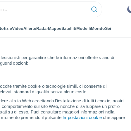
Notizie
Video
Allerte
Radar
Mappe
Satelliti
Modelli
Mondo
Sci
fessionisti per garantire che le informazioni offerte siano di
guenti opzioni:
e
ccolte tramite cookie o tecnologie simili, ci consente di
n elevati standard di qualità senza alcun costo.
are
re al sito Web accettando l'installazione di tutti i cookie, nostri
 il comportamento sul sito Web, nonché di sviluppare un profilo
...
asati su di esso. Puoi consultare maggiori informazioni nella
si momento premendo il pulsante
Impostazioni cookie
che appare
Per ora
Cielo sereno nelle prossime ore