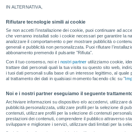
15°
IN ALTERNATIVA,
Rifiutare tecnologie simili ai cookie
Luna calan
Se non accetti l'installazione dei cookie, puoi continuare ad acc
Illuminata:
Temp. percepita 15°
che verranno installati solo i cookie necessari per garantire la n
analizzare il comportamento o per mostrare pubblicità o contenut
generali e pubblicità non personalizzata. Puoi rifiutare l'install
abbonamento premendo il pulsante "Rifiuta".
Ultim'ora.
L'Organizzazione Meteorologica Mondiale
Con il tuo consenso, noi e i
nostri partner
utilizziamo cookie, iden
conferma: "El Niño sta raggiungendo un'inten
trattare dati personali quali la tua visita su questo sito web, indiri
mai vista da diversi anni"
i tuoi dati personali sulla base di un interesse legittimo, al quale
Il Meteo 1 - 7
Attualità
Mappa della Temperatura
R
al trattamento dei dati in qualsiasi momento facendo clic su "
Imp
Noi e i nostri partner eseguiamo il seguente trattamento
Domani
Sabato
D
Oggi
Archiviare informazioni su dispositivo e/o accedervi, utilizzare dati
pubblicità personalizzata, utilizzare profili per la selezione di pu
7 Ago
8 Ago
6 Ago
contenuti, utilizzare profili per la selezione di contenuti personal
prestazioni dei contenuti, comprendere il pubblico attraverso stat
sviluppare e migliorare i servizi, utilizzare dati limitati per la sel