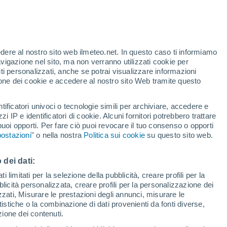
te
edere al nostro sito web ilmeteo.net. In questo caso ti informiamo
46%
avigazione nel sito, ma non verranno utilizzati cookie per
i personalizzati, anche se potrai visualizzare informazioni
azione dei cookie e accedere al nostro sito Web tramite questo
tificatori univoci o tecnologie simili per archiviare, accedere e
sità
zzi IP e identificatori di cookie. Alcuni fornitori potrebbero trattare
 puoi opporti. Per fare ciò puoi revocare il tuo consenso o opporti
adar di pioggia
Satelliti
Modelli
ostazioni
" o nella nostra
Politica sui cookie
su questo sito web.
 dei dati:
omenica
Lunedì
Martedì
Mercoledì
 limitati per la selezione della pubblicità, creare profili per la
bblicità personalizzata, creare profili per la personalizzazione dei
9 Ago
10 Ago
11 Ago
12 Ago
izzati, Misurare le prestazioni degli annunci, misurare le
istiche o la combinazione di dati provenienti da fonti diverse,
ezione dei contenuti.