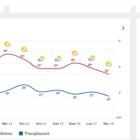
6
34°
32°
30°
28°
27°
27°
4
25°
20°
2
18°
18°
17°
17°
16°
15°
mm
Mer
12
Gio
13
Ven
14
Sab
15
Dom
16
Lun
17
Mar
18
Minimo
Precipitazioni