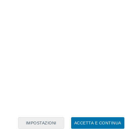
Calendario Lunare
Lun
Mar
Mer
Gio
Ven
Sab
Dom
6
7
8
9
10
11
12
13
14
15
16
17
18
19
IMPOSTAZIONI
ACCETTA E CONTINUA