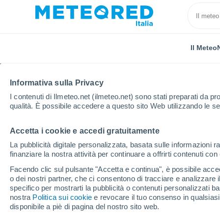
Il Meteo
Informativa sulla Privacy
I contenuti di Ilmeteo.net (ilmeteo.net) sono stati preparati da pro
qualità. È possibile accedere a questo sito Web utilizzando le se
Accetta i cookie e accedi gratuitamente
Home
Regno Unito
Regione di Londra
Edgwar
La pubblicità digitale personalizzata, basata sulle informazioni ra
finanziare la nostra attività per continuare a offrirti contenuti co
Previsioni Meteo Edgw
Facendo clic sul pulsante "Accetta e continua", è possibile accede
o dei nostri partner, che ci consentono di tracciare e analizzare
01:37
Giovedi
specifico per mostrarti la pubblicità o contenuti personalizzati b
nostra
Politica sui cookie
e revocare il tuo consenso in qualsia
disponibile a piè di pagina del nostro sito web.
Cielo sereno