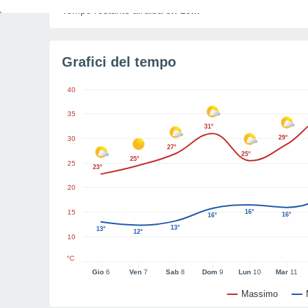
Tempo restante all'alba
3h 15m
Grafici del tempo
40
35
31°
29°
30
27°
25°
25°
25
23°
20
15
16°
16°
16°
13°
13°
12°
10
°C
Gio
6
Ven
7
Sab
8
Dom
9
Lun
10
Mar
11
Massimo