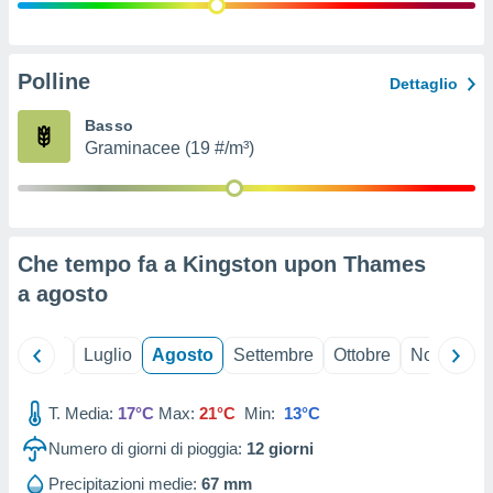
ioni
" o
tra
sui cookie
o sito
Polline
Dettaglio
Basso
nostri
Graminacee (19 #/m³)
mo il
te
ento dei
Che tempo fa a Kingston upon Thames
re
a
agosto
ioni su
vo e/o
i,
Giugno
Luglio
Agosto
Settembre
Ottobre
Novembre
 dati
er la
 della
T. Media:
17°C
Max:
21°C
Min:
13°C
à, creare
r la
Numero di giorni di pioggia:
12
giorni
à
izzata,
Precipitazioni medie:
67 mm