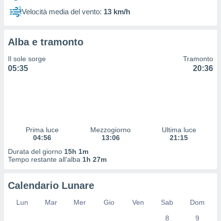
 profili
Velocità media del vento:
13 km/h
lezione
cità
izzata,
Alba e tramonto
fili per
Il sole sorge
Tramonto
izzazione
05:35
20:36
nuti,
 profili
lezione
uti
zzati,
 le
ni degli
Prima luce
Mezzogiorno
Ultima luce
 misurare
04:56
13:06
21:15
zioni dei
Durata del giorno
15h 1m
,
Tempo restante all'alba
1h 27m
ere il
so
Calendario Lunare
he o la
ione di
Lun
Mar
Mer
Gio
Ven
Sab
Dom
enienti
8
9
diverse,