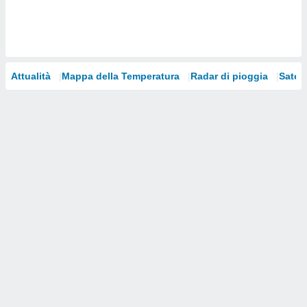
i nostri
artner
Attualità
Mappa della Temperatura
Radar di pioggia
Satelli