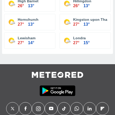
High Barnet
Hillingdon
26°
13°
26°
13°
Hornchurch
Kingston upon Thames
27°
13°
27°
13°
Lewisham
Londra
27°
14°
27°
15°