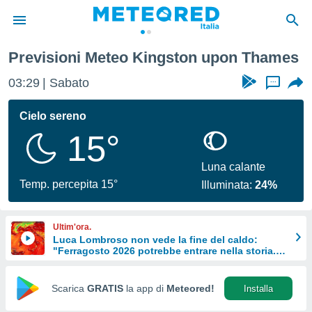
mes
Previsioni Meteo Kingston upon Thames
tiva
rivacy
03:29
Sabato
...
ti di
net
Cielo sereno
net)
15°
i
 da
nisti per
Luna calante
 che le
Temp. percepita 15°
Illuminata:
24%
ioni
iano di
È
Ultim'ora.
Luca Lombroso non vede la fine del caldo:
 a
"Ferragosto 2026 potrebbe entrare nella storia.
ito Web
Ecco perché."
do le
opzioni:
Scarica
GRATIS
la app di
Meteored!
Installa
 i