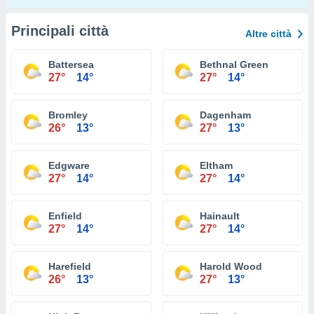
Principali città
Altre città
Battersea
Bethnal Green
27°
14°
27°
14°
Bromley
Dagenham
26°
13°
27°
13°
Edgware
Eltham
27°
14°
27°
14°
Enfield
Hainault
27°
14°
27°
14°
Harefield
Harold Wood
26°
13°
27°
13°