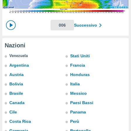
e
amente
cità
006
Successivo
izzata,
ACCETTA
ulle
E
Nazioni
ioni
CONTINUA
tramite
Venezuela
Stati Uniti
e simili,
IMPOSTAZIONI
Argentina
Francia
nte di
e la
Austria
Honduras
tività per
Bolivia
Italia
re a
ontenuti
Brasile
Messico
ti
 di
Canada
Paesi Bassi
senza
Cile
Panama
sto.
Costa Rica
Perù
clic sul
 "Accetta
Germania
Portogallo