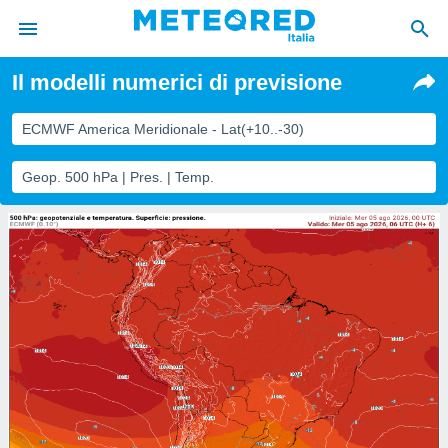
Il modelli numerici di previsione
tiva
rivacy
ECMWF America Meridionale - Lat(+10..-30)
ti di
net
Geop. 500 hPa | Pres. | Temp.
net)
i
 da
nisti per
 che le
ioni
iano di
È
 a
ito Web
do le
opzioni:
 i