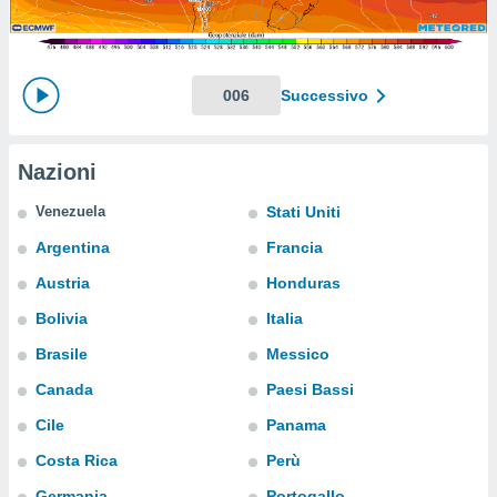
e
amente
cità
006
Successivo
izzata,
ACCETTA
ulle
E
Nazioni
ioni
CONTINUA
tramite
Venezuela
Stati Uniti
e simili,
IMPOSTAZIONI
Argentina
Francia
nte di
e la
Austria
Honduras
tività per
Bolivia
Italia
re a
ontenuti
Brasile
Messico
ti
 di
Canada
Paesi Bassi
senza
Cile
Panama
sto.
Costa Rica
Perù
clic sul
 "Accetta
Germania
Portogallo