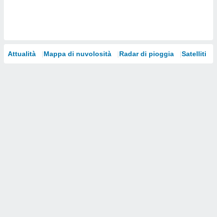
i nostri
artner
Attualità
Mappa di nuvolosità
Radar di pioggia
Satelliti