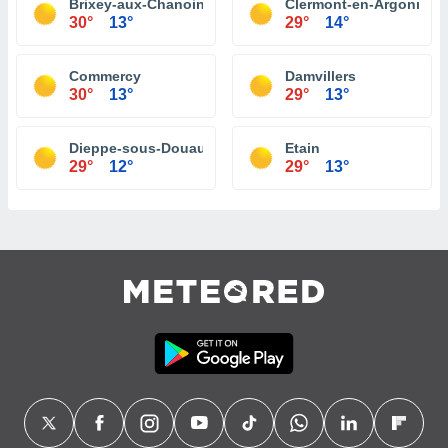
Brixey-aux-Chanoines
Clermont-en-Argonne
30°
13°
29°
14°
Commercy
Damvillers
30°
13°
29°
13°
Dieppe-sous-Douaumont
Etain
29°
12°
29°
13°