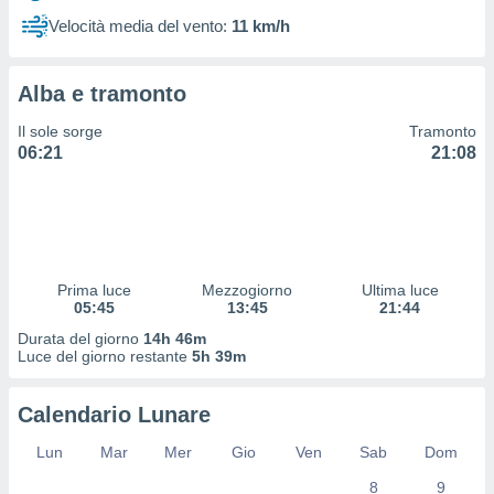
 profili
Velocità media del vento:
11 km/h
lezione
cità
izzata,
Alba e tramonto
fili per
Il sole sorge
Tramonto
izzazione
06:21
21:08
nuti,
 profili
lezione
uti
zzati,
 le
ni degli
Prima luce
Mezzogiorno
Ultima luce
 misurare
05:45
13:45
21:44
zioni dei
Durata del giorno
14h 46m
,
Luce del giorno restante
5h 39m
ere il
so
Calendario Lunare
he o la
ione di
Lun
Mar
Mer
Gio
Ven
Sab
Dom
enienti
8
9
diverse,