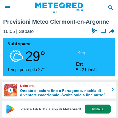
Previsioni Meteo Clermont-en-Argonne
tiva
rivacy
16:05
Sabato
...
ti di
net
Nubi sparse
net)
29°
i
 da
nisti per
Est
 che le
Temp. percepita 27°
5
21 km/h
ioni
iano di
È
Ultim'ora.
Ondata di calore fino a Ferragosto: rischia di
 a
diventare eccezionale. Svolta solo a fine mese?
ito Web
do le
opzioni:
Scarica
GRATIS
la app di
Meteored!
Installa
 i