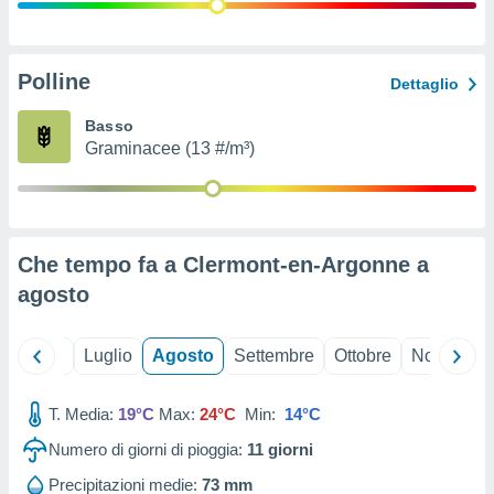
ioni
" o
tra
sui cookie
o sito
Polline
Dettaglio
Basso
nostri
Graminacee (13 #/m³)
mo il
te
ento dei
Che tempo fa a Clermont-en-Argonne a
re
agosto
ioni su
vo e/o
i,
Giugno
Luglio
Agosto
Settembre
Ottobre
Novembre
 dati
er la
 della
T. Media:
19°C
Max:
24°C
Min:
14°C
à, creare
r la
Numero di giorni di pioggia:
11
giorni
à
izzata,
Precipitazioni medie:
73 mm