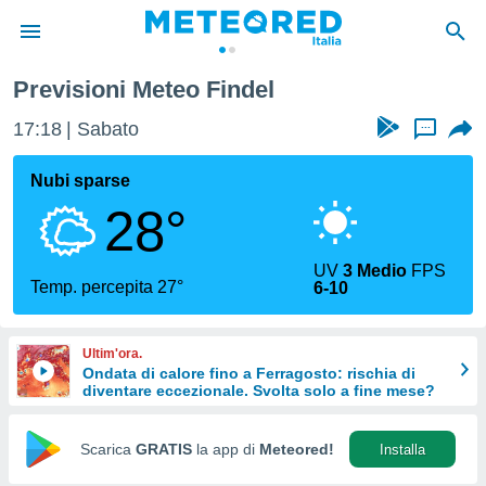
Previsioni Meteo Findel
tiva
rivacy
17:18
Sabato
...
ti di
net
Nubi sparse
net)
28°
i
 da
nisti per
UV
3 Medio
FPS
 che le
Temp. percepita 27°
6-10
ioni
iano di
È
Ultim'ora.
Ondata di calore fino a Ferragosto: rischia di
 a
diventare eccezionale. Svolta solo a fine mese?
ito Web
do le
opzioni:
Scarica
GRATIS
la app di
Meteored!
Installa
 i