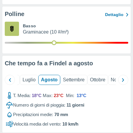
ioni
" o
tra
Polline
Dettaglio
sui cookie
o sito
Basso
Graminacee (10 #/m³)
nostri
mo il
te
ento dei
Che tempo fa a Findel a
agosto
re
ioni su
Giugno
Luglio
Agosto
Settembre
Ottobre
Novembre
vo e/o
i,
T. Media:
18°C
Max:
23°C
Min:
13°C
 dati
er la
Numero di giorni di pioggia:
11
giorni
 della
à, creare
Precipitazioni medie:
70 mm
r la
Velocità media del vento:
10 km/h
à
izzata,