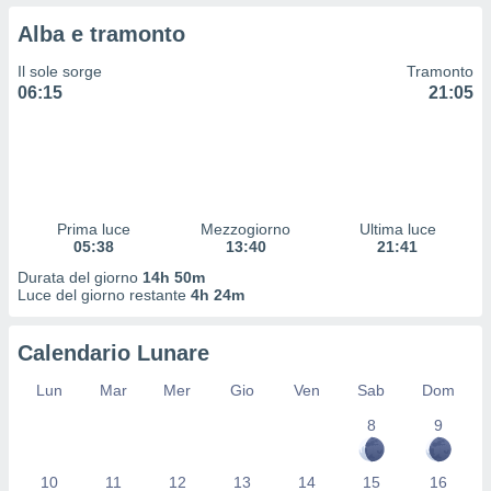
 profili
Alba e tramonto
lezione
cità
Il sole sorge
Tramonto
izzata,
06:15
21:05
fili per
izzazione
nuti,
 profili
lezione
uti
Prima luce
Mezzogiorno
Ultima luce
zzati,
05:38
13:40
21:41
 le
Durata del giorno
14h 50m
ni degli
Luce del giorno restante
4h 24m
 misurare
zioni dei
,
Calendario Lunare
ere il
Lun
Mar
Mer
Gio
Ven
Sab
Dom
so
8
9
he o la
ione di
enienti
10
11
12
13
14
15
16
diverse,