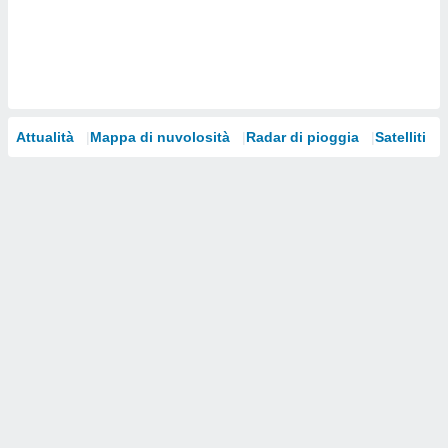
i nostri
artner
Attualità
Mappa di nuvolosità
Radar di pioggia
Satelliti