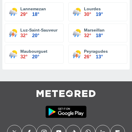
Lannemezan
Lourdes
29°
18°
30°
19°
Luz-Saint-Sauveur
Marseillan
32°
20°
32°
18°
Maubourguet
Peyragudes
32°
20°
26°
13°