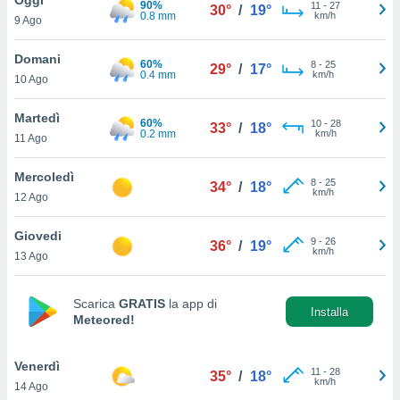
90%
a", è
11
-
27
30°
/
19°
0.8 mm
km/h
9 Ago
al sito
ettando
Domani
60%
8
-
25
29°
/
17°
zione di
0.4 mm
km/h
10 Ago
okie,
dei nostri
Martedì
60%
10
-
28
che ci
33°
/
18°
0.2 mm
km/h
11 Ago
no di
 e
e il
Mercoledì
8
-
25
34°
/
18°
amento
km/h
12 Ago
 Web,
i
Giovedi
9
-
26
re un
36°
/
19°
km/h
13 Ago
pecifico
arti la
à o
Scarica
GRATIS
la app di
i
Installa
Meteored!
zzati
 di esso.
sultare
Venerdì
11
-
28
35°
/
18°
km/h
14 Ago
oni nella