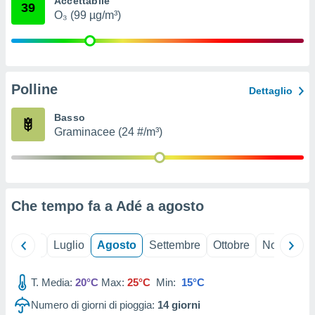
Accettabile
39
ioni
" o
O₃ (99 µg/m³)
tra
sui cookie
o sito
Polline
nostri
Dettaglio
mo il
Basso
te
Graminacee (24 #/m³)
ento dei
re
ioni su
vo e/o
Che tempo fa a Adé a
agosto
i,
 dati
er la
Giugno
Luglio
Agosto
Settembre
Ottobre
Novembre
 della
à, creare
r la
T. Media:
20°C
Max:
25°C
Min:
15°C
à
Numero di giorni di pioggia:
14
giorni
izzata,