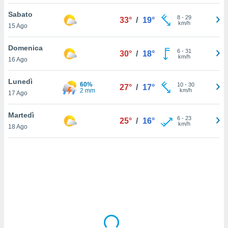
Sabato
sui cookie
8
-
29
33°
/
19°
km/h
15 Ago
e il tuo
 in
Domenica
6
-
31
30°
/
18°
o
km/h
16 Ago
 il
Lunedì
60%
azioni
10
-
30
27°
/
17°
2 mm
km/h
17 Ago
kie
re
le a piè
Martedì
6
-
23
25°
/
16°
 del
km/h
18 Ago
to web.
ATIVA,
e
gie
i cookie
ccetti
zione dei