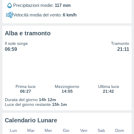
 profili
Precipitazioni medie:
117 mm
lezione
cità
Velocità media del vento:
6 km/h
izzata,
fili per
Alba e tramonto
izzazione
nuti,
Il sole sorge
Tramonto
 profili
06:59
21:11
lezione
uti
zzati,
 le
ni degli
 misurare
Prima luce
Mezzogiorno
Ultima luce
zioni dei
06:27
14:05
21:42
,
ere il
Durata del giorno
14h 12m
Luce del giorno restante
15h 1m
so
he o la
Calendario Lunare
ione di
enienti
Lun
Mar
Mer
Gio
Ven
Sab
Dom
diverse,