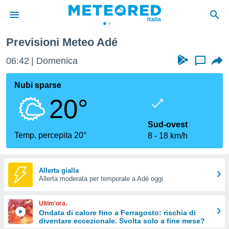
Previsioni Meteo Adé
tiva
rivacy
06:42
Domenica
...
ti di
net
Nubi sparse
net)
20°
i
 da
nisti per
Sud-ovest
 che le
Temp. percepita 20°
8
18 km/h
ioni
iano di
È
Allerta gialla
 a
Allerta moderata per temporale a Adé oggi
ito Web
do le
Ultim'ora.
opzioni:
Ondata di calore fino a Ferragosto: rischia di
diventare eccezionale. Svolta solo a fine mese?
 i