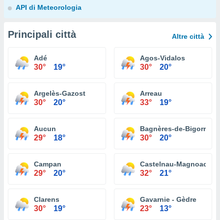
API di Meteorologia
Principali città
Altre città
Adé
Agos-Vidalos
30°
19°
30°
20°
Argelès-Gazost
Arreau
30°
20°
33°
19°
Aucun
Bagnères-de-Bigorre
29°
18°
30°
20°
Campan
Castelnau-Magnoac
29°
20°
32°
21°
Clarens
Gavarnie - Gèdre
30°
19°
23°
13°