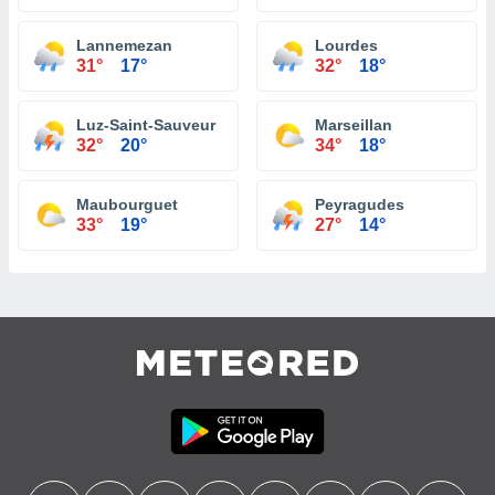
Lannemezan
Lourdes
31°
17°
32°
18°
Luz-Saint-Sauveur
Marseillan
32°
20°
34°
18°
Maubourguet
Peyragudes
33°
19°
27°
14°