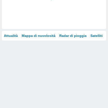
i nostri
artner
Attualità
Mappa di nuvolosità
Radar di pioggia
Satelliti