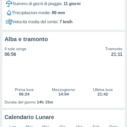
 profili
Numero di giorni di pioggia:
11
giorni
lezione
Precipitazioni medie:
89 mm
cità
izzata,
Velocità media del vento:
7 km/h
fili per
izzazione
Alba e tramonto
nuti,
 profili
Il sole sorge
Tramonto
lezione
06:56
21:11
uti
zzati,
 le
ni degli
 misurare
zioni dei
,
Prima luce
Mezzogiorno
Ultima luce
06:24
14:04
21:42
ere il
Durata del giorno
14h 15m
so
he o la
ione di
Calendario Lunare
enienti
diverse,
Lun
Mar
Mer
Gio
Ven
Sab
Dom