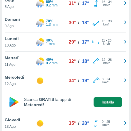
60%
a", è
16
-
34
31°
/
17°
0.2 mm
km/h
8 Ago
al sito
ettando
Domani
70%
13
-
33
30°
/
18°
zione di
1.3 mm
km/h
9 Ago
okie,
dei nostri
Lunedì
40%
11
-
26
che ci
29°
/
17°
1 mm
km/h
10 Ago
no di
 e
e il
Martedì
40%
12
-
28
32°
/
18°
amento
0.2 mm
km/h
11 Ago
 Web,
i
Mercoledì
8
-
24
re un
34°
/
19°
km/h
12 Ago
pecifico
arti la
à o
Scarica
GRATIS
la app di
i
Installa
Meteored!
zzati
 di esso.
sultare
Giovedi
9
-
25
35°
/
20°
km/h
13 Ago
oni nella