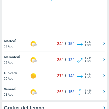
puoi
re ad
 al
ito web
et. In
aso ti
mo che
installati
okie
Martedì
9
-
24
24°
/
15°
i per
km/h
18 Ago
 la
one nel
Mercoledì
7
-
22
 non
25°
/
12°
km/h
19 Ago
utilizzati
er
e il
Giovedi
7
-
24
27°
/
14°
amento o
km/h
20 Ago
rare
à o
Venerdì
8
-
26
i
26°
/
15°
km/h
21 Ago
zzati,
 potrai
are
Grafici del tempo