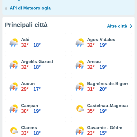
API di Meteorologia
Principali città
Altre città
Adé
Agos-Vidalos
32°
18°
32°
19°
Argelès-Gazost
Arreau
32°
18°
32°
19°
Aucun
Bagnères-de-Bigorre
29°
17°
31°
20°
Campan
Castelnau-Magnoac
30°
19°
35°
19°
Clarens
Gavarnie - Gèdre
33°
18°
23°
15°