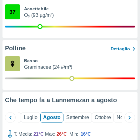
ioni
" o
Accettabile
tra
37
O₃ (93 µg/m³)
sui cookie
o sito
nostri
Polline
Dettaglio
mo il
te
Basso
ento dei
Graminacee (24 #/m³)
re
ioni su
vo e/o
i,
Che tempo fa a Lannemezan a
agosto
 dati
er la
 della
Giugno
Luglio
Agosto
Settembre
Ottobre
Novembre
à, creare
r la
à
T. Media:
21°C
Max:
26°C
Min:
16°C
izzata,