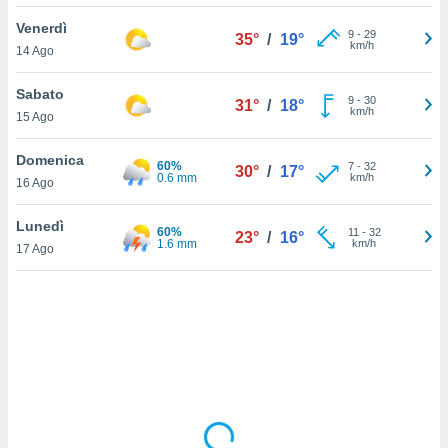
Venerdì
sui cookie
9
-
29
35°
/
19°
km/h
14 Ago
e il tuo
 in
Sabato
9
-
30
31°
/
18°
o
km/h
15 Ago
 il
Domenica
60%
azioni
7
-
32
30°
/
17°
0.6 mm
km/h
16 Ago
kie
re
le a piè
Lunedì
60%
11
-
32
23°
/
16°
 del
1.6 mm
km/h
17 Ago
to web.
ATIVA,
e
gie
i cookie
ccetti
zione dei