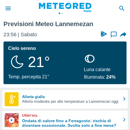
Previsioni Meteo Lannemezan
tiva
rivacy
23:56
Sabato
...
ti di
net
Cielo sereno
net)
21°
i
 da
nisti per
Luna calante
 che le
Temp. percepita 21°
Illuminata:
24%
ioni
iano di
È
Allerta gialla
 a
Allerta moderata per alte temperature a Lannemezan oggi
ito Web
do le
Ultim'ora.
opzioni:
Ondata di calore fino a Ferragosto: rischia di
diventare eccezionale. Svolta solo a fine mese?
 i