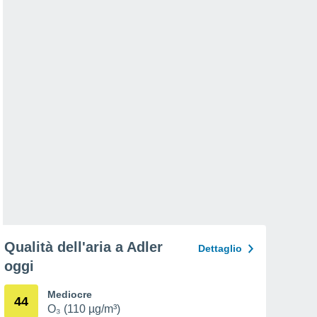
Qualità dell'aria a Adler
Dettaglio
oggi
Mediocre
44
O₃ (110 µg/m³)