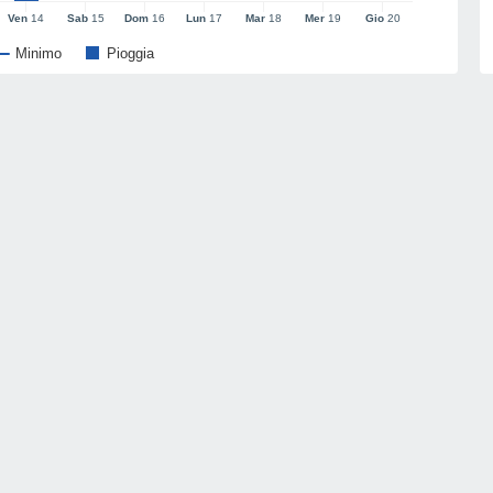
Ven
14
Sab
15
Dom
16
Lun
17
Mar
18
Mer
19
Gio
20
Minimo
Pioggia