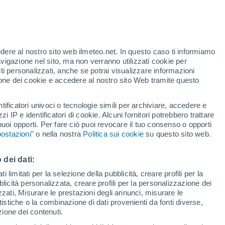
te
edere al nostro sito web ilmeteo.net. In questo caso ti informiamo
25%
avigazione nel sito, ma non verranno utilizzati cookie per
i personalizzati, anche se potrai visualizzare informazioni
azione dei cookie e accedere al nostro sito Web tramite questo
tificatori univoci o tecnologie simili per archiviare, accedere e
.
zzi IP e identificatori di cookie. Alcuni fornitori potrebbero trattare
 puoi opporti. Per fare ciò puoi revocare il tuo consenso o opporti
di pioggia
Satelliti
Modelli
ostazioni
" o nella nostra
Politica sui cookie
su questo sito web.
 dei dati:
Martedì
Mercoledì
Giovedi
Venerdì
 limitati per la selezione della pubblicità, creare profili per la
bblicità personalizzata, creare profili per la personalizzazione dei
11 Ago
12 Ago
13 Ago
14 Ago
izzati, Misurare le prestazioni degli annunci, misurare le
istiche o la combinazione di dati provenienti da fonti diverse,
ezione dei contenuti.
80%
70%
80%
70%