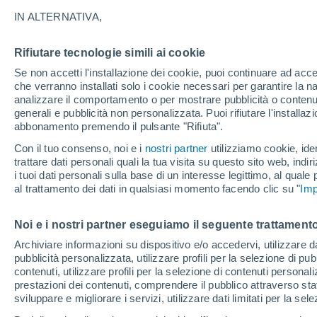
25°
IN ALTERNATIVA,
Rifiutare tecnologie simili ai cookie
Luna calan
Se non accetti l'installazione dei cookie, puoi continuare ad acc
Illuminata:
Temp. percepita 26°
che verranno installati solo i cookie necessari per garantire la n
analizzare il comportamento o per mostrare pubblicità o contenut
generali e pubblicità non personalizzata. Puoi rifiutare l'install
abbonamento premendo il pulsante "Rifiuta".
Ultim'ora.
Luca Lombroso non vede la fine del caldo:
Con il tuo consenso, noi e i
nostri partner
utilizziamo cookie, iden
"Ferragosto 2026 potrebbe entrare nella storia
trattare dati personali quali la tua visita su questo sito web, indiri
Ecco perché."
i tuoi dati personali sulla base di un interesse legittimo, al quale
Il Meteo 1 - 7
Attualità
Mappa di nuvolosità
Radar 
al trattamento dei dati in qualsiasi momento facendo clic su "
Imp
Noi e i nostri partner eseguiamo il seguente trattamento
Domani
Lunedì
Oggi
Archiviare informazioni su dispositivo e/o accedervi, utilizzare dati
pubblicità personalizzata, utilizzare profili per la selezione di pu
9 Ago
10 Ago
8 Ago
contenuti, utilizzare profili per la selezione di contenuti personal
prestazioni dei contenuti, comprendere il pubblico attraverso stat
sviluppare e migliorare i servizi, utilizzare dati limitati per la sel
90%
70%