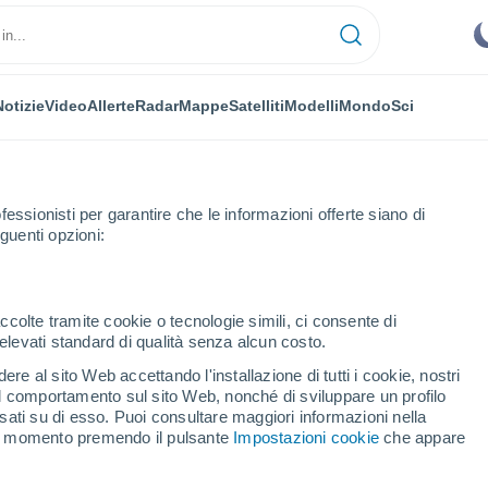
Notizie
Video
Allerte
Radar
Mappe
Satelliti
Modelli
Mondo
Sci
fessionisti per garantire che le informazioni offerte siano di
guenti opzioni:
ccolte tramite cookie o tecnologie simili, ci consente di
n elevati standard di qualità senza alcun costo.
re al sito Web accettando l'installazione di tutti i cookie, nostri
 il comportamento sul sito Web, nonché di sviluppare un profilo
...
asati su di esso. Puoi consultare maggiori informazioni nella
si momento premendo il pulsante
Impostazioni cookie
che appare
Per ora
Intervalli nuvolosi nelle prossime
ore