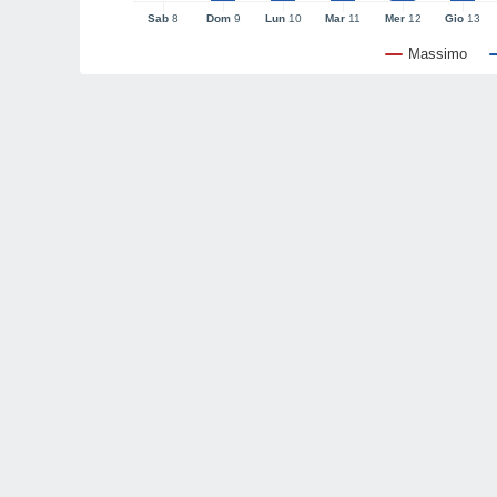
Sab
8
Dom
9
Lun
10
Mar
11
Mer
12
Gio
13
Massimo