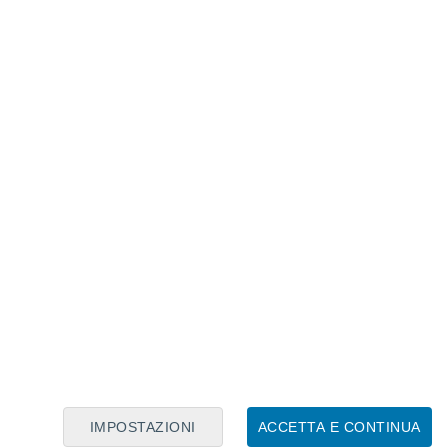
Calendario Lunare
Lun
Mar
Mer
Gio
Ven
Sab
Dom
8
9
10
11
12
13
14
15
16
IMPOSTAZIONI
ACCETTA E CONTINUA