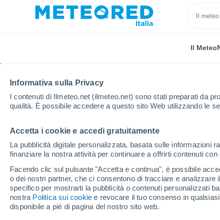
Il Meteo
Informativa sulla Privacy
I contenuti di Ilmeteo.net (ilmeteo.net) sono stati preparati da pro
qualità. È possibile accedere a questo sito Web utilizzando le se
Accetta i cookie e accedi gratuitamente
Home
Russia
Territorio di Krasnodar
Adler
La pubblicità digitale personalizzata, basata sulle informazioni ra
finanziare la nostra attività per continuare a offrirti contenuti co
Previsioni Meteo Adler
Facendo clic sul pulsante "Accetta e continua", è possibile accede
o dei nostri partner, che ci consentono di tracciare e analizzare
00:10
Sabato
specifico per mostrarti la pubblicità o contenuti personalizzati b
nostra
Politica sui cookie
e revocare il tuo consenso in qualsia
disponibile a piè di pagina del nostro sito web.
Cielo sereno