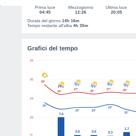
Prima luce
Mezzogiorno
Ultima luce
04:45
12:26
20:05
Durata del giorno
14h 16m
Tempo restante all'alba
4h 35m
Grafici del tempo
35
30
29°
27°
27°
26°
26°
26°
25
24°
23°
23°
23°
22°
7.6
20
1.7
0.6
0.6
0.3
°C