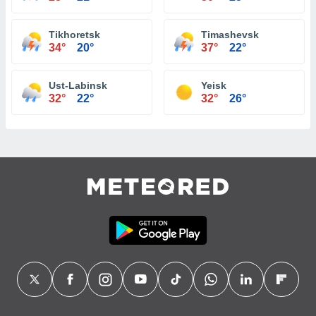
Tikhoretsk
Timashevsk
34°
20°
37°
22°
Ust-Labinsk
Yeisk
32°
22°
32°
26°