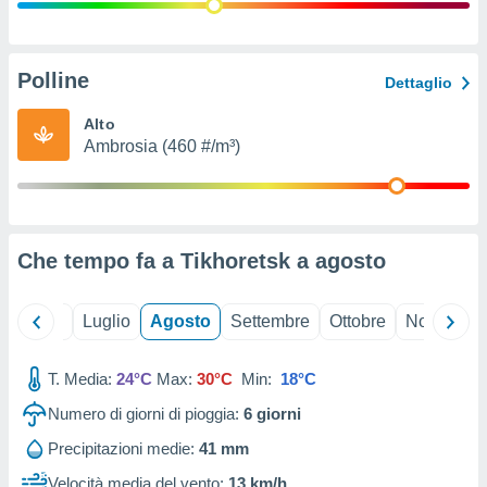
ioni
" o
tra
sui cookie
o sito
Polline
Dettaglio
Alto
nostri
Ambrosia (460 #/m³)
mo il
te
ento dei
Che tempo fa a Tikhoretsk a
agosto
re
ioni su
vo e/o
Giugno
Luglio
Agosto
Settembre
Ottobre
Novembre
i,
 dati
er la
T. Media:
24°C
Max:
30°C
Min:
18°C
 della
Numero di giorni di pioggia:
6
giorni
à, creare
r la
Precipitazioni medie:
41 mm
à
izzata,
Velocità media del vento:
13 km/h