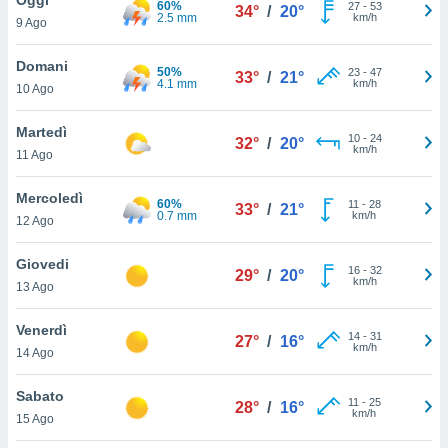
60%
a", è
27
-
53
34°
/
20°
2.5 mm
km/h
9 Ago
al sito
ettando
Domani
50%
23
-
47
33°
/
21°
zione di
4.1 mm
km/h
10 Ago
okie,
dei nostri
Martedì
10
-
24
che ci
32°
/
20°
km/h
11 Ago
no di
 e
e il
Mercoledì
60%
11
-
28
33°
/
21°
amento
0.7 mm
km/h
12 Ago
 Web,
i
Giovedi
16
-
32
re un
29°
/
20°
km/h
13 Ago
pecifico
arti la
Venerdì
à o
14
-
31
27°
/
16°
km/h
i
14 Ago
zzati
 di esso.
Sabato
11
-
25
sultare
28°
/
16°
km/h
15 Ago
oni nella