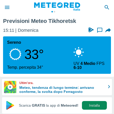
Previsioni Meteo Tikhoretsk
tiva
rivacy
15:11
Domenica
...
ti di
net
Sereno
net)
33°
i
 da
nisti per
UV
4 Medio
FPS
 che le
Temp. percepita 34°
6-10
ioni
iano di
È
Ultim'ora.
Meteo, tendenza di lungo termine: arrivano
 a
conferme, la svolta dopo Ferragosto
ito Web
do le
opzioni:
Scarica
GRATIS
la app di
Meteored!
Installa
 i