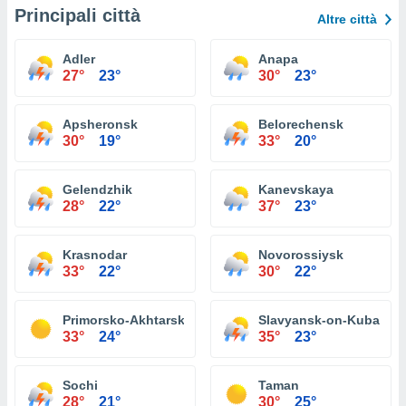
Principali città
Altre città
Adler
Anapa
27°
23°
30°
23°
Apsheronsk
Belorechensk
30°
19°
33°
20°
Gelendzhik
Kanevskaya
28°
22°
37°
23°
Krasnodar
Novorossiysk
33°
22°
30°
22°
Primorsko-Akhtarsk
Slavyansk-on-Kuban
33°
24°
35°
23°
Sochi
Taman
28°
21°
30°
25°