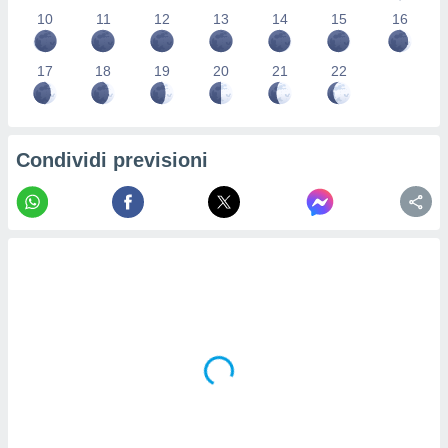
re e
10
11
12
13
14
15
16
e i
tilizzare
17
18
19
20
21
22
ati per la
e dei
.
Condividi previsioni
izzazione
azione
o la
e del
vo,
à e
i
zzati,
one delle
ni dei
 e degli
 ricerche
ico,
di