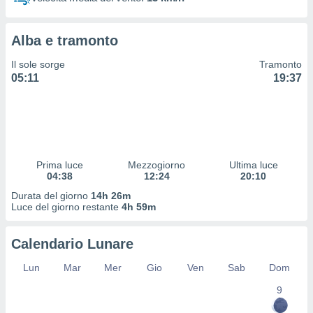
 profili
lezione
cità
Alba e tramonto
izzata,
fili per
Il sole sorge
Tramonto
05:11
19:37
izzazione
nuti,
 profili
lezione
uti
zzati,
Prima luce
Mezzogiorno
Ultima luce
 le
04:38
12:24
20:10
ni degli
 misurare
Durata del giorno
14h 26m
zioni dei
Luce del giorno restante
4h 59m
,
ere il
Calendario Lunare
so
Lun
Mar
Mer
Gio
Ven
Sab
Dom
he o la
ione di
9
enienti
diverse,