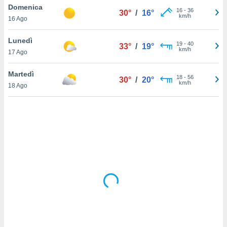
Domenica
16
-
36
30°
/
16°
km/h
sui cookie
16 Ago
e il tuo
 in
Lunedì
19
-
40
33°
/
19°
km/h
17 Ago
o
 il
Martedì
18
-
56
30°
/
20°
km/h
azioni
18 Ago
kie
re
le a piè
 del
to web.
ATIVA,
e
gie
i cookie
ccetti
zione dei