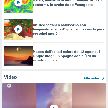
Meteo, tendenza di lungo termine: arrivano
conferme, la svolta dopo Ferragosto
Un Mediterraneo caldissimo con
temperature record: quali sono i rischi per i
prossimi mesi?
Mappa dell'eclissi solare del 12 agosto: i
cinque luoghi in Spagna con più di un
minuto di buio
Video
Altri video