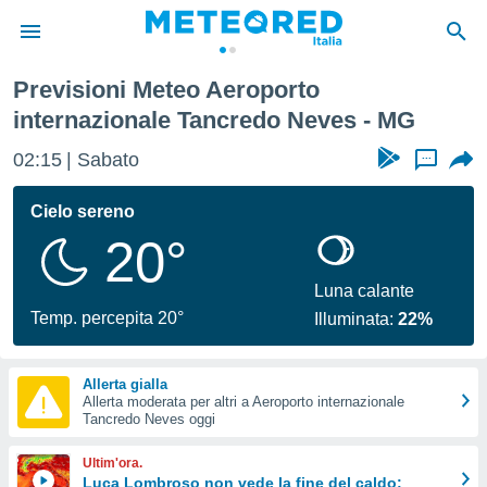
redo Neves
Previsioni Meteo Aeroporto
tiva
internazionale Tancredo Neves - MG
rivacy
ti di
02:15
Sabato
...
net
net)
Cielo sereno
i
 da
20°
nisti per
 che le
Luna calante
ioni
Temp. percepita 20°
iano di
Illuminata:
22%
È
 a
Allerta gialla
ito Web
Allerta moderata per altri a Aeroporto internazionale
Tancredo Neves oggi
do le
opzioni:
Ultim'ora.
Luca Lombroso non vede la fine del caldo:
 i