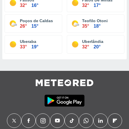
Passos
Patos De Minas
32°
16°
32°
17°
Poços de Caldas
Teofilo Otoni
26°
15°
35°
18°
Uberaba
Uberlândia
33°
19°
32°
20°