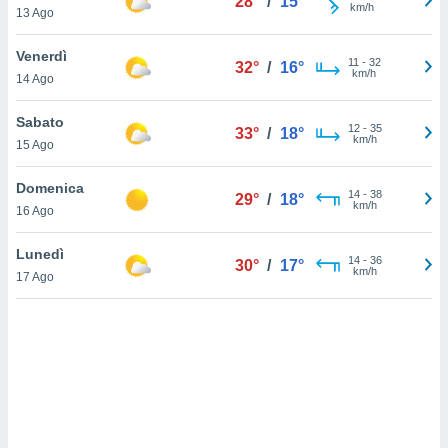
28°
/
15°
km/h
13 Ago
sui cookie
e il tuo
Venerdì
11
-
32
32°
/
16°
 in
km/h
14 Ago
o
Sabato
 il
12
-
35
33°
/
18°
km/h
15 Ago
azioni
kie
Domenica
14
-
38
29°
/
18°
re
km/h
16 Ago
le a piè
 del
Lunedì
14
-
36
to web.
30°
/
17°
km/h
17 Ago
ATIVA,
e
gie
i cookie
ccetti
zione dei