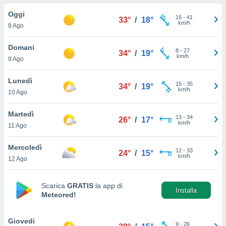
a", è
Oggi
16
-
41
33°
/
18°
al sito
km/h
8 Ago
ettando
zione di
Domani
8
-
27
okie,
34°
/
19°
km/h
9 Ago
dei nostri
che ci
no di
Lunedì
15
-
35
34°
/
19°
 e
km/h
10 Ago
e il
amento
Martedì
13
-
34
 Web,
26°
/
17°
km/h
11 Ago
i
re un
Mercoledì
pecifico
12
-
33
24°
/
15°
km/h
arti la
12 Ago
à o
i
zzati
Scarica
GRATIS
la app di
Installa
Meteored!
 di esso.
sultare
Giovedi
oni nella
9
-
26