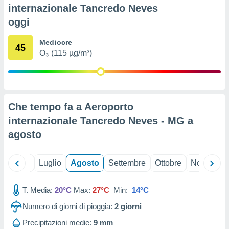
ioni
" o
internazionale Tancredo Neves
tra
oggi
sui cookie
o sito
Mediocre
45
O₃ (115 µg/m³)
nostri
mo il
te
ento dei
Che tempo fa a Aeroporto
internazionale Tancredo Neves - MG a
re
agosto
ioni su
vo e/o
i,
Giugno
Luglio
Agosto
Settembre
Ottobre
Novembre
 dati
er la
 della
T. Media:
20°C
Max:
27°C
Min:
14°C
à, creare
r la
Numero di giorni di pioggia:
2
giorni
à
Precipitazioni medie:
9 mm
izzata,