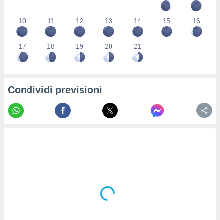
re e
e i
10
11
12
13
14
15
16
tilizzare
ati per la
e dei
17
18
19
20
21
.
izzazione
Condividi previsioni
azione
o la
e del
vo,
à e
i
zzati,
one delle
ni dei
 e degli
 ricerche
ico,
di