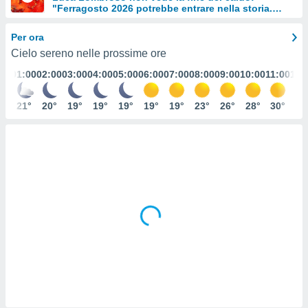
"Ferragosto 2026 potrebbe entrare nella storia.
e
Ecco perché."
Per ora
amente
Cielo sereno nelle prossime ore
cità
01:00
02:00
03:00
04:00
05:00
06:00
07:00
08:00
09:00
10:00
11:00
12:
izzata,
ACCETTA
ulle
E
21°
20°
19°
19°
19°
19°
19°
23°
26°
28°
30°
31
ioni
CONTINUA
tramite
e simili,
IMPOSTAZIONI
nte di
e la
tività per
re a
ontenuti
ti
 di
senza
sto.
clic sul
 "Accetta