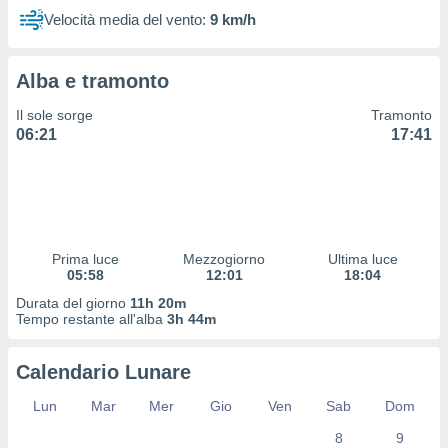
 profili
Velocità media del vento:
9 km/h
lezione
cità
izzata,
Alba e tramonto
fili per
Il sole sorge
Tramonto
izzazione
06:21
17:41
nuti,
 profili
lezione
uti
zzati,
 le
ni degli
Prima luce
Mezzogiorno
Ultima luce
05:58
12:01
18:04
 misurare
zioni dei
Durata del giorno
11h 20m
,
Tempo restante all'alba
3h 44m
ere il
Calendario Lunare
so
he o la
Lun
Mar
Mer
Gio
Ven
Sab
Dom
ione di
enienti
8
9
diverse,