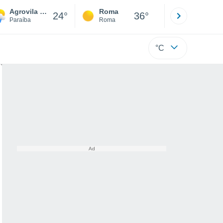
Agrovila Do Pa Gurugi
Roma
Milano
24°
36°
Paraíba
Roma
Milano
°C