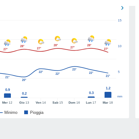
15
28°
28°
10
28°
27°
27°
27°
27°
23°
5
22°
22°
22°
21°
21°
20°
1.2
0.9
0.3
0.2
mm
Mer
12
Gio
13
Ven
14
Sab
15
Dom
16
Lun
17
Mar
18
Minimo
Pioggia