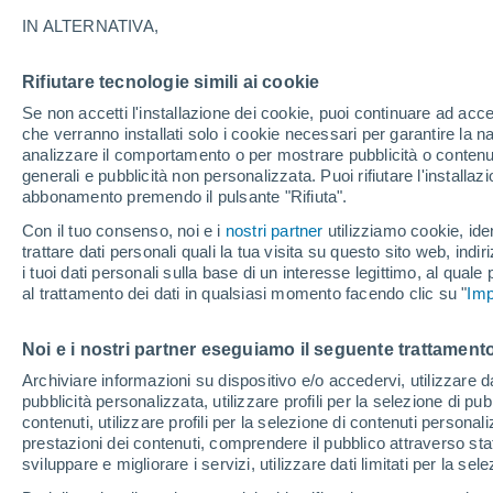
23°
IN ALTERNATIVA,
Rifiutare tecnologie simili ai cookie
60%
Se non accetti l'installazione dei cookie, puoi continuare ad acc
Temp. percepita 22°
0.3 mm
che verranno installati solo i cookie necessari per garantire la n
analizzare il comportamento o per mostrare pubblicità o contenut
generali e pubblicità non personalizzata. Puoi rifiutare l'install
abbonamento premendo il pulsante "Rifiuta".
Ultim'ora.
Il fenomeno El Niño sta tornando: "L'interrutt
Con il tuo consenso, noi e i
nostri partner
utilizziamo cookie, iden
sta azionando proprio ora" – ecco cosa ci asp
trattare dati personali quali la tua visita su questo sito web, indiri
in inverno
i tuoi dati personali sulla base di un interesse legittimo, al quale
Il Meteo 1 - 7
Radar di pioggia
Attualità
Mappa di 
al trattamento dei dati in qualsiasi momento facendo clic su "
Imp
Noi e i nostri partner eseguiamo il seguente trattamento
Domani
Sabato
D
Oggi
Archiviare informazioni su dispositivo e/o accedervi, utilizzare dati
pubblicità personalizzata, utilizzare profili per la selezione di pu
7 Ago
8 Ago
6 Ago
contenuti, utilizzare profili per la selezione di contenuti personal
prestazioni dei contenuti, comprendere il pubblico attraverso stat
sviluppare e migliorare i servizi, utilizzare dati limitati per la sel
60%
70%
80%