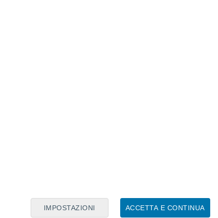
Calendario Lunare
Lun
Mar
Mer
Gio
Ven
Sab
Dom
6
7
8
9
10
11
12
13
14
15
16
17
18
19
IMPOSTAZIONI
ACCETTA E CONTINUA