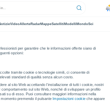
Notizie
Video
Allerte
Radar
Mappe
Satelliti
Modelli
Mondo
Sci
fessionisti per garantire che le informazioni offerte siano di
guenti opzioni:
ccolte tramite cookie o tecnologie simili, ci consente di
n elevati standard di qualità senza alcun costo.
ila Do Pa Gurugi - PB
re al sito Web accettando l'installazione di tutti i cookie, nostri
 il comportamento sul sito Web, nonché di sviluppare un profilo
...
asati su di esso. Puoi consultare maggiori informazioni nella
si momento premendo il pulsante
Impostazioni cookie
che appare
Per ora
Piogge deboli nelle prossime ore