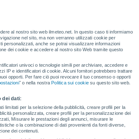
Allerta gialla
Allerta moderata per altri a Agrovila
Do Pa Gurugi oggi
edere al nostro sito web ilmeteo.net. In questo caso ti informiamo
avigazione nel sito, ma non verranno utilizzati cookie per
i personalizzati, anche se potrai visualizzare informazioni
azione dei cookie e accedere al nostro sito Web tramite questo
ore si
tificatori univoci o tecnologie simili per archiviare, accedere e
etta
zzi IP e identificatori di cookie. Alcuni fornitori potrebbero trattare
 puoi opporti. Per fare ciò puoi revocare il tuo consenso o opporti
pioggia
Satelliti
Modelli
ostazioni
" o nella nostra
Politica sui cookie
su questo sito web.
 dei dati:
omenica
Lunedì
Martedì
Mercoledì
 limitati per la selezione della pubblicità, creare profili per la
bblicità personalizzata, creare profili per la personalizzazione dei
9 Ago
10 Ago
11 Ago
12 Ago
izzati, Misurare le prestazioni degli annunci, misurare le
istiche o la combinazione di dati provenienti da fonti diverse,
ezione dei contenuti.
90%
80%
80%
70%