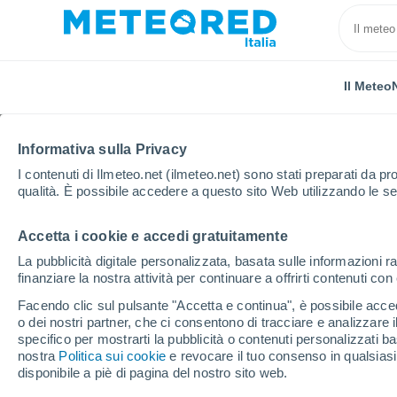
Il Meteo
Informativa sulla Privacy
I contenuti di Ilmeteo.net (ilmeteo.net) sono stati preparati da pro
qualità. È possibile accedere a questo sito Web utilizzando le se
Accetta i cookie e accedi gratuitamente
Home
Brasile
Paraíba
Agrovila Do Pa Gurugi
La pubblicità digitale personalizzata, basata sulle informazioni ra
finanziare la nostra attività per continuare a offrirti contenuti co
Previsioni Meteo Agrov
Facendo clic sul pulsante "Accetta e continua", è possibile accede
o dei nostri partner, che ci consentono di tracciare e analizzare
07:12
Giovedi
specifico per mostrarti la pubblicità o contenuti personalizzati b
nostra
Politica sui cookie
e revocare il tuo consenso in qualsia
disponibile a piè di pagina del nostro sito web.
Pioggia debole