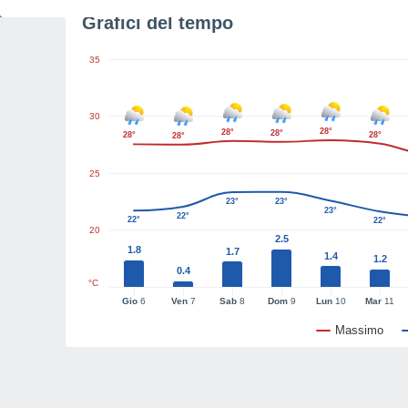
Grafici del tempo
35
30
28°
28°
28°
28°
28°
28°
25
23°
23°
23°
22°
22°
22°
20
2.5
1.8
1.7
1.4
1.2
0.4
°C
Gio
6
Ven
7
Sab
8
Dom
9
Lun
10
Mar
11
Massimo