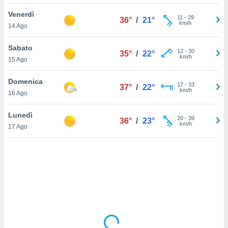
Venerdì
sui cookie
11
-
29
36°
/
21°
km/h
14 Ago
e il tuo
 in
Sabato
12
-
30
35°
/
22°
o
km/h
15 Ago
 il
Domenica
azioni
17
-
33
37°
/
22°
km/h
16 Ago
kie
re
le a piè
Lunedì
20
-
39
36°
/
23°
 del
km/h
17 Ago
to web.
ATIVA,
e
gie
i cookie
ccetti
zione dei