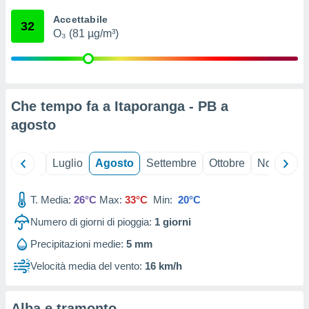
ioni
" o
Accettabile
tra
32
O₃ (81 µg/m³)
sui cookie
o sito
nostri
Che tempo fa a Itaporanga - PB a
mo il
agosto
te
ento dei
Giugno
Luglio
Agosto
Settembre
Ottobre
Novembre
re
ioni su
vo e/o
T. Media:
26°C
Max:
33°C
Min:
20°C
i,
Numero di giorni di pioggia:
1
giorni
 dati
er la
Precipitazioni medie:
5 mm
 della
à, creare
Velocità media del vento:
16 km/h
r la
à
izzata,
Alba e tramonto