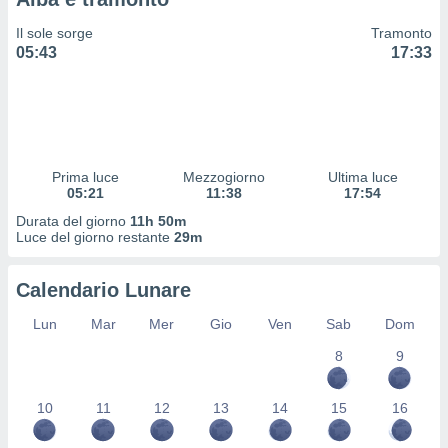
 profili
lezione
Il sole sorge
Tramonto
cità
05:43
17:33
izzata,
fili per
izzazione
nuti,
 profili
Prima luce
Mezzogiorno
Ultima luce
lezione
05:21
11:38
17:54
uti
zzati,
Durata del giorno
11h 50m
Luce del giorno restante
29m
 le
ni degli
 misurare
Calendario Lunare
zioni dei
,
Lun
Mar
Mer
Gio
Ven
Sab
Dom
ere il
8
9
so
he o la
10
11
12
13
14
15
16
ione di
enienti
diverse,