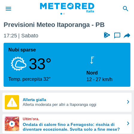
Previsioni Meteo Itaporanga - PB
tiva
rivacy
17:25
Sabato
...
ti di
net
Nubi sparse
net)
33°
i
 da
nisti per
Nord
 che le
Temp. percepita 32°
12
27 km/h
ioni
iano di
È
Allerta gialla
 a
Allerta moderata per altri a Itaporanga oggi
ito Web
do le
Ultim'ora.
opzioni:
Ondata di calore fino a Ferragosto: rischia di
diventare eccezionale. Svolta solo a fine mese?
 i