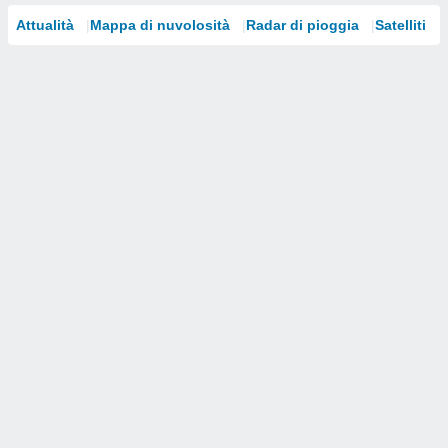
Attualità
Mappa di nuvolosità
Radar di pioggia
Satelliti
i nostri
artner