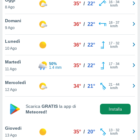
a", è
16
-
34
35°
/
22°
km/h
8 Ago
al sito
ettando
Domani
18
-
37
36°
/
22°
zione di
km/h
9 Ago
okie,
dei nostri
Lunedì
17
-
32
che ci
36°
/
22°
km/h
10 Ago
no di
 e
e il
Martedì
50%
17
-
34
35°
/
22°
amento
1.4 mm
km/h
11 Ago
 Web,
i
Mercoledì
21
-
44
re un
34°
/
21°
km/h
12 Ago
pecifico
arti la
à o
Scarica
GRATIS
la app di
i
Installa
Meteored!
zzati
 di esso.
sultare
Giovedi
13
-
32
35°
/
20°
km/h
13 Ago
oni nella