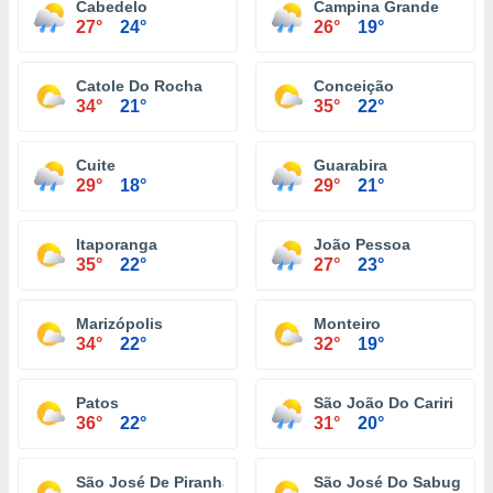
Cabedelo
Campina Grande
27°
24°
26°
19°
Catole Do Rocha
Conceição
34°
21°
35°
22°
Cuite
Guarabira
29°
18°
29°
21°
Itaporanga
João Pessoa
35°
22°
27°
23°
Marizópolis
Monteiro
34°
22°
32°
19°
Patos
São João Do Cariri
36°
22°
31°
20°
São José De Piranhas
São José Do Sabugi