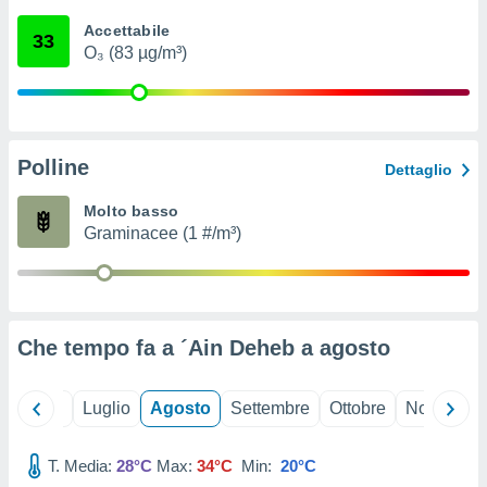
ioni
" o
Accettabile
tra
33
O₃ (83 µg/m³)
sui cookie
o sito
nostri
Polline
Dettaglio
mo il
te
Molto basso
ento dei
Graminacee (1 #/m³)
re
ioni su
vo e/o
i,
Che tempo fa a ´Ain Deheb a
agosto
 dati
er la
 della
Giugno
Luglio
Agosto
Settembre
Ottobre
Novembre
à, creare
r la
à
T. Media:
28°C
Max:
34°C
Min:
20°C
izzata,