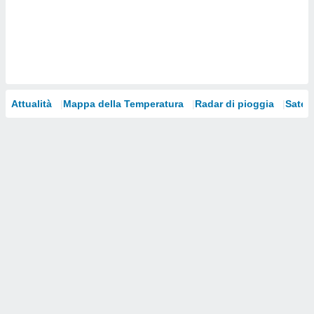
i nostri
artner
Attualità
Mappa della Temperatura
Radar di pioggia
Satelli