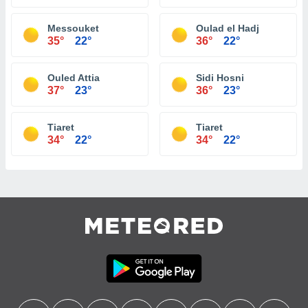
Messouket
Oulad el Hadj
35°
22°
36°
22°
Ouled Attia
Sidi Hosni
37°
23°
36°
23°
Tiaret
Tiaret
34°
22°
34°
22°