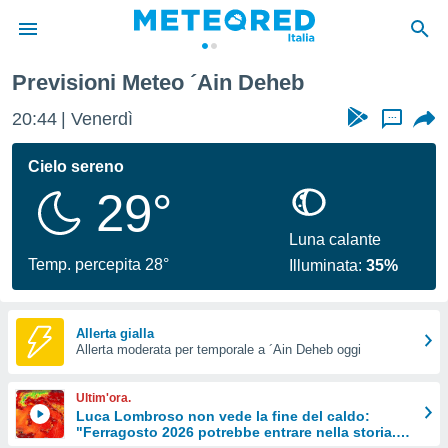
Previsioni Meteo ´Ain Deheb
tiva
rivacy
20:44
Venerdì
...
ti di
net
Cielo sereno
net)
29°
i
 da
nisti per
Luna calante
 che le
Temp. percepita 28°
Illuminata:
35%
ioni
iano di
È
Allerta gialla
 a
Allerta moderata per temporale a ´Ain Deheb oggi
ito Web
do le
Ultim'ora.
opzioni:
Luca Lombroso non vede la fine del caldo:
"Ferragosto 2026 potrebbe entrare nella storia.
 i