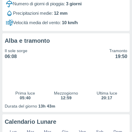
 profili
Numero di giorni di pioggia:
3
giorni
lezione
Precipitazioni medie:
12 mm
cità
izzata,
Velocità media del vento:
10 km/h
fili per
izzazione
Alba e tramonto
nuti,
 profili
Il sole sorge
Tramonto
lezione
06:08
19:50
uti
zzati,
 le
ni degli
 misurare
zioni dei
,
Prima luce
Mezzogiorno
Ultima luce
05:40
12:59
20:17
ere il
Durata del giorno
13h 43m
so
he o la
ione di
Calendario Lunare
enienti
diverse,
Lun
Mar
Mer
Gio
Ven
Sab
Dom