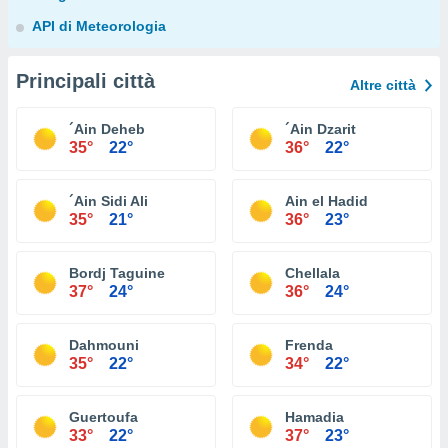
API di Meteorologia
Principali città
Altre città
´Ain Deheb
´Ain Dzarit
35°
22°
36°
22°
´Ain Sidi Ali
Ain el Hadid
35°
21°
36°
23°
Bordj Taguine
Chellala
37°
24°
36°
24°
Dahmouni
Frenda
35°
22°
34°
22°
Guertoufa
Hamadia
33°
22°
37°
23°