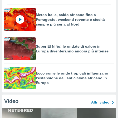
Meteo Italia, caldo africano fino a
Ferragosto: weekend rovente e siccità
sempre più seria al Nord
Super El Niño: le ondate di calore in
Europa diventeranno ancora più intense
Ecco come le onde tropicali influenzano
l’estensione dell’anticiclone africano in
Europa
Video
Altri video