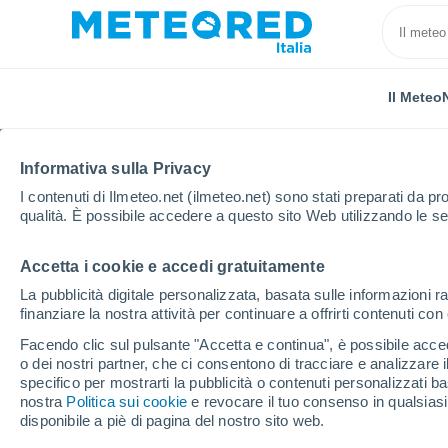
Il Meteo
Informativa sulla Privacy
I contenuti di Ilmeteo.net (ilmeteo.net) sono stati preparati da pro
qualità. È possibile accedere a questo sito Web utilizzando le se
Accetta i cookie e accedi gratuitamente
Home
Algeria
Provincia di Tiaret
Chellala
La pubblicità digitale personalizzata, basata sulle informazioni ra
finanziare la nostra attività per continuare a offrirti contenuti co
Previsioni Meteo Chell
Facendo clic sul pulsante "Accetta e continua", è possibile accede
o dei nostri partner, che ci consentono di tracciare e analizzare
23:13
Venerdì
specifico per mostrarti la pubblicità o contenuti personalizzati b
nostra
Politica sui cookie
e revocare il tuo consenso in qualsia
disponibile a piè di pagina del nostro sito web.
Cielo sereno