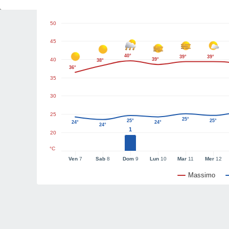
Grafici del tempo
50
45
40°
39°
39°
40
39°
38°
36°
35
30
25
25°
25°
25°
24°
24°
24°
1
20
°C
Ven
7
Sab
8
Dom
9
Lun
10
Mar
11
Mer
12
Massimo