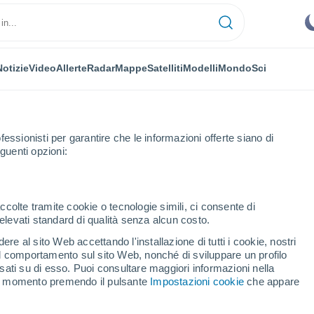
Notizie
Video
Allerte
Radar
Mappe
Satelliti
Modelli
Mondo
Sci
fessionisti per garantire che le informazioni offerte siano di
guenti opzioni:
ccolte tramite cookie o tecnologie simili, ci consente di
n elevati standard di qualità senza alcun costo.
ala
re al sito Web accettando l'installazione di tutti i cookie, nostri
 il comportamento sul sito Web, nonché di sviluppare un profilo
...
asati su di esso. Puoi consultare maggiori informazioni nella
si momento premendo il pulsante
Impostazioni cookie
che appare
Per ora
Cielo sereno nelle prossime ore