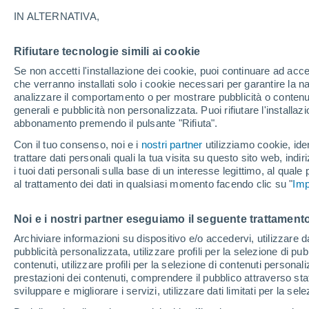
28°
IN ALTERNATIVA,
Rifiutare tecnologie simili ai cookie
Luna calan
Se non accetti l'installazione dei cookie, puoi continuare ad acc
Illuminata:
Temp. percepita 28°
che verranno installati solo i cookie necessari per garantire la n
analizzare il comportamento o per mostrare pubblicità o contenut
generali e pubblicità non personalizzata. Puoi rifiutare l'install
abbonamento premendo il pulsante "Rifiuta".
Ultim'ora.
Luca Lombroso non vede la fine del caldo:
Con il tuo consenso, noi e i
nostri partner
utilizziamo cookie, iden
"Ferragosto 2026 potrebbe entrare nella storia
trattare dati personali quali la tua visita su questo sito web, indiri
Ecco perché."
i tuoi dati personali sulla base di un interesse legittimo, al quale
Il Meteo 1 - 7
Attualità
Mappa della Temperatura
R
al trattamento dei dati in qualsiasi momento facendo clic su "
Imp
Noi e i nostri partner eseguiamo il seguente trattamento
Domani
Domenica
Oggi
Archiviare informazioni su dispositivo e/o accedervi, utilizzare dati
pubblicità personalizzata, utilizzare profili per la selezione di pu
8 Ago
9 Ago
7 Ago
contenuti, utilizzare profili per la selezione di contenuti personal
prestazioni dei contenuti, comprendere il pubblico attraverso stat
sviluppare e migliorare i servizi, utilizzare dati limitati per la sel
60%