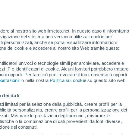
Allerta gialla
Allerta moderata per temporale a
Chellala oggi
te
edere al nostro sito web ilmeteo.net. In questo caso ti informiamo
35%
avigazione nel sito, ma non verranno utilizzati cookie per
i personalizzati, anche se potrai visualizzare informazioni
azione dei cookie e accedere al nostro sito Web tramite questo
tificatori univoci o tecnologie simili per archiviare, accedere e
.
zzi IP e identificatori di cookie. Alcuni fornitori potrebbero trattare
 puoi opporti. Per fare ciò puoi revocare il tuo consenso o opporti
adar di pioggia
Satelliti
Modelli
ostazioni
" o nella nostra
Politica sui cookie
su questo sito web.
 dei dati:
Lunedì
Martedì
Mercoledì
Giovedi
 limitati per la selezione della pubblicità, creare profili per la
bblicità personalizzata, creare profili per la personalizzazione dei
10 Ago
11 Ago
12 Ago
13 Ago
izzati, Misurare le prestazioni degli annunci, misurare le
istiche o la combinazione di dati provenienti da fonti diverse,
ezione dei contenuti.