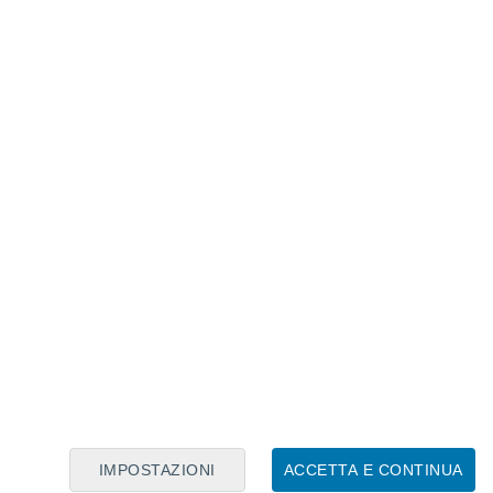
Calendario Lunare
Lun
Mar
Mer
Gio
Ven
Sab
Dom
7
8
9
10
11
12
13
14
15
16
17
18
19
20
IMPOSTAZIONI
ACCETTA E CONTINUA