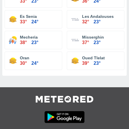
33°
23°
36°
24°
Es Senia
Les Andalouses
33°
24°
32°
23°
Mecheria
Misserghin
38°
23°
37°
23°
Oran
Oued Tlelat
30°
24°
39°
23°