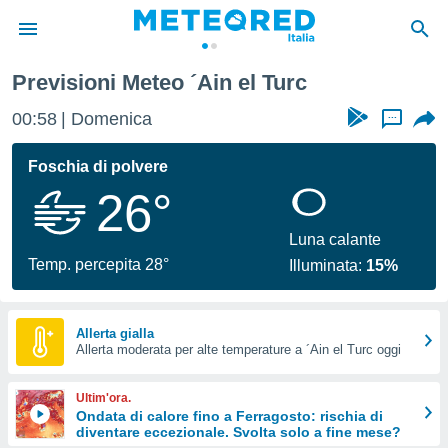
Previsioni Meteo ´Ain el Turc
tiva
rivacy
00:58
Domenica
...
ti di
net
Foschia di polvere
net)
26°
i
 da
nisti per
Luna calante
 che le
Temp. percepita 28°
Illuminata:
15%
ioni
iano di
È
Allerta gialla
 a
Allerta moderata per alte temperature a ´Ain el Turc oggi
ito Web
do le
Ultim'ora.
opzioni:
Ondata di calore fino a Ferragosto: rischia di
diventare eccezionale. Svolta solo a fine mese?
 i