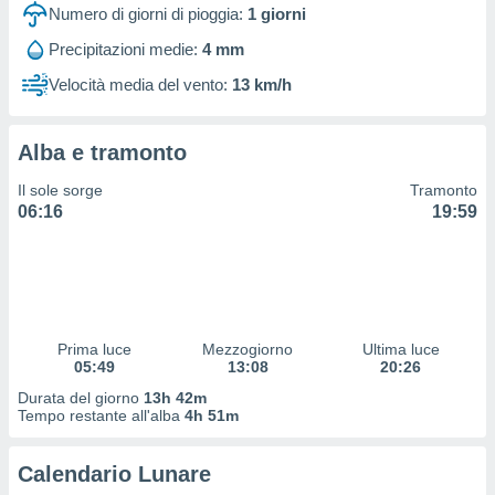
 profili
Numero di giorni di pioggia:
1
giorni
lezione
Precipitazioni medie:
4 mm
cità
izzata,
Velocità media del vento:
13 km/h
fili per
izzazione
Alba e tramonto
nuti,
 profili
Il sole sorge
Tramonto
lezione
06:16
19:59
uti
zzati,
 le
ni degli
 misurare
zioni dei
,
Prima luce
Mezzogiorno
Ultima luce
05:49
13:08
20:26
ere il
Durata del giorno
13h 42m
so
Tempo restante all'alba
4h 51m
he o la
ione di
Calendario Lunare
enienti
diverse,