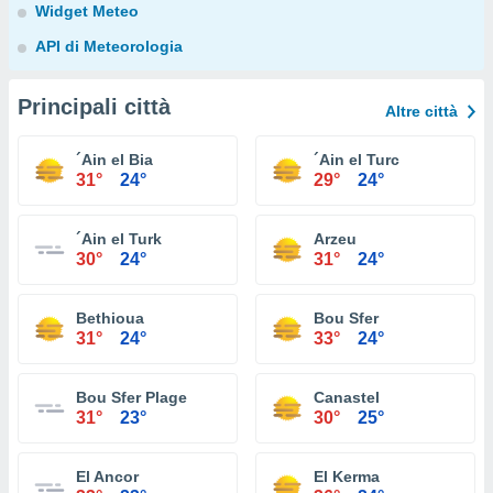
Widget Meteo
API di Meteorologia
Principali città
Altre città
´Ain el Bia
´Ain el Turc
31°
24°
29°
24°
´Ain el Turk
Arzeu
30°
24°
31°
24°
Bethioua
Bou Sfer
31°
24°
33°
24°
Bou Sfer Plage
Canastel
31°
23°
30°
25°
El Ancor
El Kerma