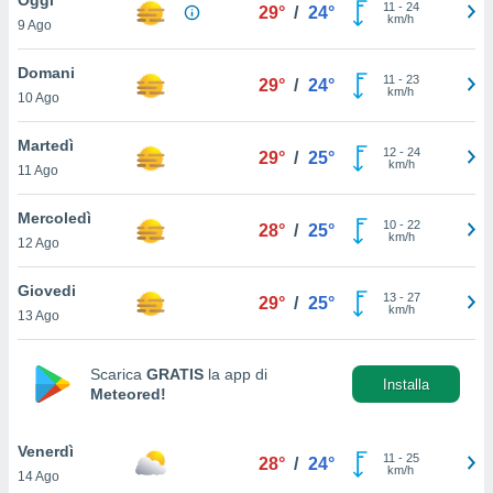
a", è
11
-
24
29°
/
24°
km/h
9 Ago
al sito
ettando
Domani
11
-
23
29°
/
24°
zione di
km/h
10 Ago
okie,
dei nostri
Martedì
12
-
24
che ci
29°
/
25°
km/h
11 Ago
no di
 e
e il
Mercoledì
10
-
22
28°
/
25°
amento
km/h
12 Ago
 Web,
i
Giovedi
13
-
27
re un
29°
/
25°
km/h
13 Ago
pecifico
arti la
à o
Scarica
GRATIS
la app di
i
Installa
Meteored!
zzati
 di esso.
sultare
Venerdì
11
-
25
28°
/
24°
km/h
14 Ago
oni nella