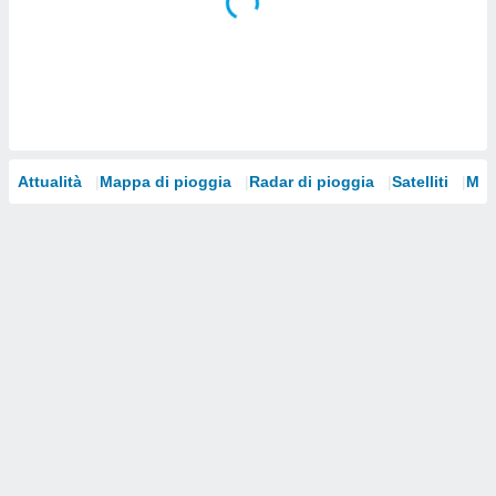
i nostri
artner
Attualità
Mappa di pioggia
Radar di pioggia
Satelliti
Mod