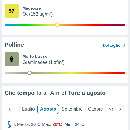
ioni
" o
Mediocre
tra
57
O₃ (152 µg/m³)
sui cookie
o sito
nostri
Polline
Dettaglio
mo il
te
Molto basso
ento dei
Graminacee (1 #/m³)
re
ioni su
vo e/o
i,
Che tempo fa a ´Ain el Turc a
agosto
 dati
er la
 della
Giugno
Luglio
Agosto
Settembre
Ottobre
Novembre
à, creare
r la
à
T. Media:
26°C
Max:
28°C
Min:
24°C
izzata,