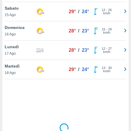
Sabato
sui cookie
12
-
26
29°
/
24°
km/h
15 Ago
e il tuo
 in
Domenica
15
-
29
28°
/
23°
o
km/h
16 Ago
 il
Lunedì
azioni
12
-
27
28°
/
23°
km/h
17 Ago
kie
re
le a piè
Martedì
13
-
30
29°
/
24°
 del
km/h
18 Ago
to web.
ATIVA,
e
gie
i cookie
ccetti
zione dei