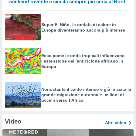
weekend rovente e siccità sempre più seria al Nord
Super El Niño: le ondate di calore in
Europa diventeranno ancora più intense
Ecco come le onde tropicali influenzano
l’estensione dell’anticiclone africano in
Europa
Nonostante il caldo intenso è già iniziata la
grande migrazione autunnale: milioni di
uccelli verso l’Africa
Video
Altri video