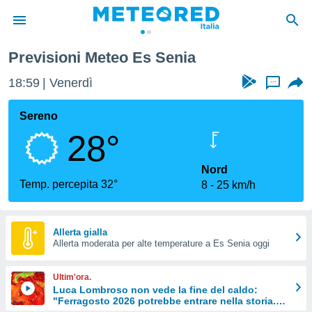
Previsioni Meteo Es Senia
tiva
rivacy
18:59
Venerdì
...
ti di
net
Sereno
net)
28°
i
 da
nisti per
Nord
 che le
Temp. percepita 32°
8
25 km/h
ioni
iano di
È
Allerta gialla
 a
Allerta moderata per alte temperature a Es Senia oggi
ito Web
do le
Ultim'ora.
opzioni:
Luca Lombroso non vede la fine del caldo:
"Ferragosto 2026 potrebbe entrare nella storia.
 i