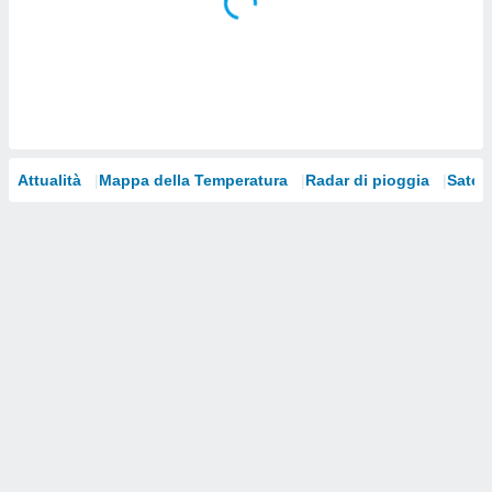
i nostri
artner
Attualità
Mappa della Temperatura
Radar di pioggia
Satelli