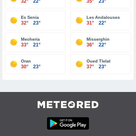
32°
22°
35°
23°
Es Senia
Les Andalouses
32°
23°
31°
22°
Mecheria
Misserghin
33°
21°
36°
22°
Oran
Oued Tlelat
30°
23°
37°
23°