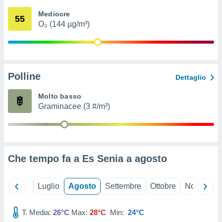
ioni
" o
Mediocre
tra
55
O₃ (144 µg/m³)
sui cookie
o sito
nostri
Polline
Dettaglio
mo il
te
Molto basso
ento dei
Graminacee (3 #/m³)
re
ioni su
vo e/o
i,
Che tempo fa a Es Senia a
agosto
 dati
er la
 della
Giugno
Luglio
Agosto
Settembre
Ottobre
Novembre
à, creare
r la
à
T. Media:
26°C
Max:
28°C
Min:
24°C
izzata,