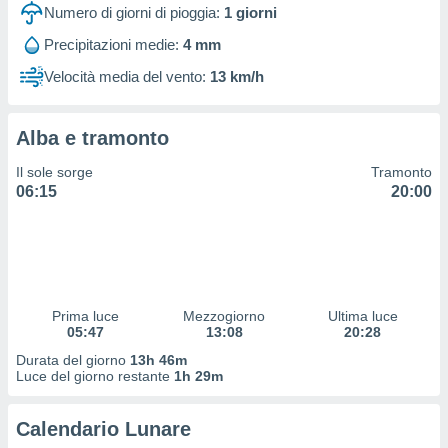
 profili
Numero di giorni di pioggia:
1
giorni
lezione
Precipitazioni medie:
4 mm
cità
izzata,
Velocità media del vento:
13 km/h
fili per
izzazione
Alba e tramonto
nuti,
 profili
Il sole sorge
Tramonto
lezione
06:15
20:00
uti
zzati,
 le
ni degli
 misurare
zioni dei
,
Prima luce
Mezzogiorno
Ultima luce
05:47
13:08
20:28
ere il
Durata del giorno
13h 46m
so
Luce del giorno restante
1h 29m
he o la
ione di
Calendario Lunare
enienti
diverse,