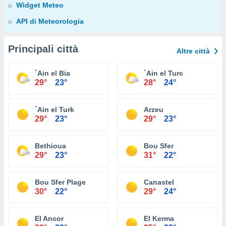
Widget Meteo
API di Meteorologia
Principali città
Altre città
´Ain el Bia
´Ain el Turc
29°
23°
28°
24°
´Ain el Turk
Arzeu
29°
23°
29°
23°
Bethioua
Bou Sfer
29°
23°
31°
22°
Bou Sfer Plage
Canastel
30°
22°
29°
24°
El Ancor
El Kerma