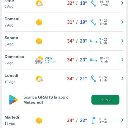
a", è
14
-
36
32°
/
18°
km/h
6 Ago
al sito
ettando
Domani
7
-
29
31°
/
19°
zione di
km/h
7 Ago
okie,
dei nostri
Sabato
7
-
25
che ci
34°
/
20°
km/h
8 Ago
no di
 e
e il
Domenica
70%
10
-
45
34°
/
23°
amento
1.7 mm
km/h
9 Ago
 Web,
i
Lunedì
8
-
32
re un
34°
/
21°
km/h
10 Ago
pecifico
arti la
à o
Scarica
GRATIS
la app di
i
Installa
Meteored!
zzati
 di esso.
sultare
Martedì
8
-
32
34°
/
22°
km/h
11 Ago
oni nella