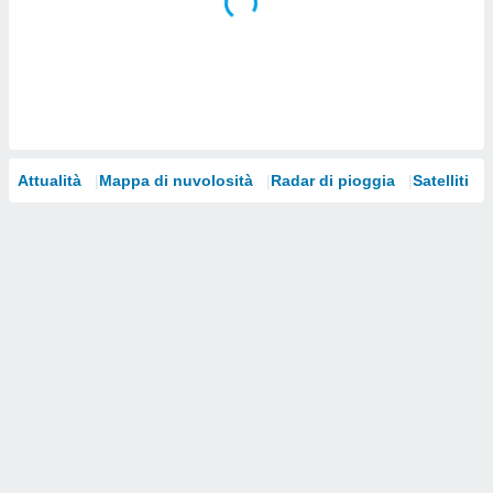
i nostri
artner
Attualità
Mappa di nuvolosità
Radar di pioggia
Satelliti