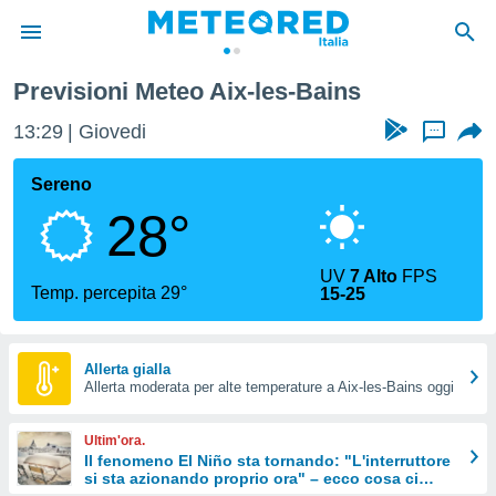
ins
Previsioni Meteo Aix-les-Bains
tiva
rivacy
13:29
Giovedi
...
ti di
net
Sereno
net)
28°
i
 da
nisti per
UV
7 Alto
FPS
 che le
Temp. percepita 29°
15-25
ioni
iano di
È
Allerta gialla
 a
Allerta moderata per alte temperature a Aix-les-Bains oggi
ito Web
do le
Ultim'ora.
opzioni:
Il fenomeno El Niño sta tornando: "L'interruttore
si sta azionando proprio ora" – ecco cosa ci
 i