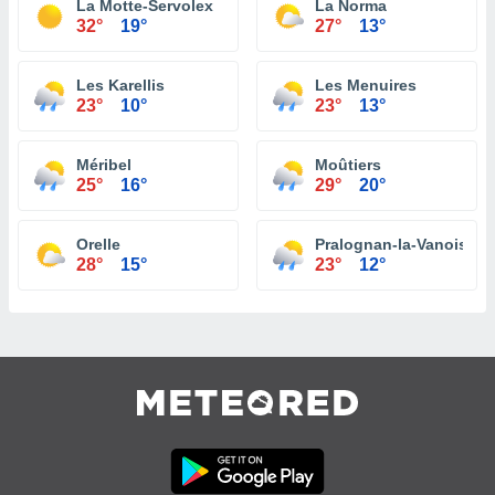
La Motte-Servolex
La Norma
32°
19°
27°
13°
Les Karellis
Les Menuires
23°
10°
23°
13°
Méribel
Moûtiers
25°
16°
29°
20°
Orelle
Pralognan-la-Vanoise
28°
15°
23°
12°