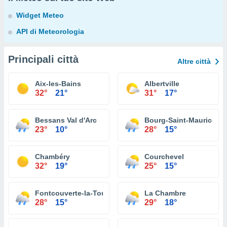
Widget Meteo
API di Meteorologia
Principali città
Altre città
Aix-les-Bains
Albertville
32°
21°
31°
17°
Bessans Val d'Arc
Bourg-Saint-Maurice
23°
10°
28°
15°
Chambéry
Courchevel
32°
19°
25°
15°
Fontcouverte-la-Toussuire
La Chambre
28°
15°
29°
18°