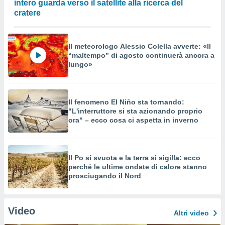
intero guarda verso il satellite alla ricerca del
cratere
Il meteorologo Alessio Colella avverte: «Il
“maltempo” di agosto continuerà ancora a
lungo»
Il fenomeno El Niño sta tornando:
"L'interruttore si sta azionando proprio
ora" – ecco cosa ci aspetta in inverno
Il Po si svuota e la terra si sigilla: ecco
perché le ultime ondate di calore stanno
prosciugando il Nord
Video
Altri video