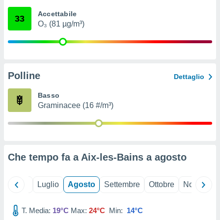
ioni
" o
Accettabile
tra
33
O₃ (81 µg/m³)
sui cookie
o sito
nostri
Polline
Dettaglio
mo il
te
Basso
ento dei
Graminacee (16 #/m³)
re
ioni su
vo e/o
i,
Che tempo fa a Aix-les-Bains a
agosto
 dati
er la
 della
Giugno
Luglio
Agosto
Settembre
Ottobre
Novembre
à, creare
r la
à
T. Media:
19°C
Max:
24°C
Min:
14°C
izzata,