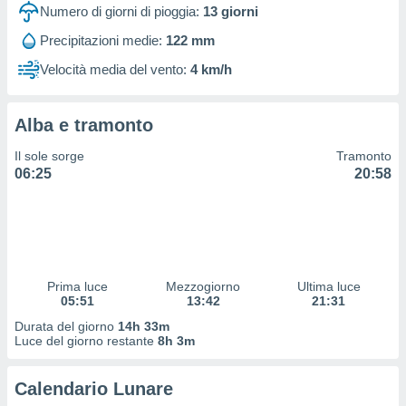
 profili
Numero di giorni di pioggia:
13
giorni
lezione
Precipitazioni medie:
122 mm
cità
izzata,
Velocità media del vento:
4 km/h
fili per
izzazione
Alba e tramonto
nuti,
 profili
Il sole sorge
Tramonto
lezione
06:25
20:58
uti
zzati,
 le
ni degli
 misurare
zioni dei
,
Prima luce
Mezzogiorno
Ultima luce
05:51
13:42
21:31
ere il
Durata del giorno
14h 33m
so
Luce del giorno restante
8h 3m
he o la
ione di
Calendario Lunare
enienti
diverse,