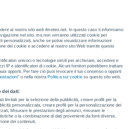
te
edere al nostro sito web ilmeteo.net. In questo caso ti informiamo
24%
avigazione nel sito, ma non verranno utilizzati cookie per
i personalizzati, anche se potrai visualizzare informazioni
azione dei cookie e accedere al nostro sito Web tramite questo
tificatori univoci o tecnologie simili per archiviare, accedere e
.
zzi IP e identificatori di cookie. Alcuni fornitori potrebbero trattare
 puoi opporti. Per fare ciò puoi revocare il tuo consenso o opporti
adar di pioggia
Satelliti
Modelli
ostazioni
" o nella nostra
Politica sui cookie
su questo sito web.
 dei dati:
Martedì
Mercoledì
Giovedi
Venerdì
 limitati per la selezione della pubblicità, creare profili per la
bblicità personalizzata, creare profili per la personalizzazione dei
11 Ago
12 Ago
13 Ago
14 Ago
izzati, Misurare le prestazioni degli annunci, misurare le
istiche o la combinazione di dati provenienti da fonti diverse,
ezione dei contenuti.