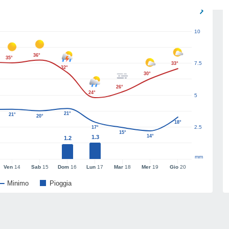
10
36°
35°
7.5
33°
32°
30°
26°
24°
5
21°
21°
20°
18°
2.5
17°
15°
14°
1.3
1.2
mm
Ven
14
Sab
15
Dom
16
Lun
17
Mar
18
Mer
19
Gio
20
Minimo
Pioggia