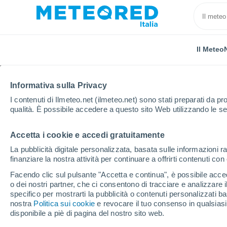
Il Meteo
Informativa sulla Privacy
I contenuti di Ilmeteo.net (ilmeteo.net) sono stati preparati da pro
qualità. È possibile accedere a questo sito Web utilizzando le se
Accetta i cookie e accedi gratuitamente
Home
Francia
Alvernia-Rodano-Alpi
Savoia
La pubblicità digitale personalizzata, basata sulle informazioni ra
finanziare la nostra attività per continuare a offrirti contenuti co
Previsioni Meteo Albert
Facendo clic sul pulsante "Accetta e continua", è possibile accede
o dei nostri partner, che ci consentono di tracciare e analizzare
04:57
Sabato
specifico per mostrarti la pubblicità o contenuti personalizzati b
nostra
Politica sui cookie
e revocare il tuo consenso in qualsia
disponibile a piè di pagina del nostro sito web.
Cielo sereno