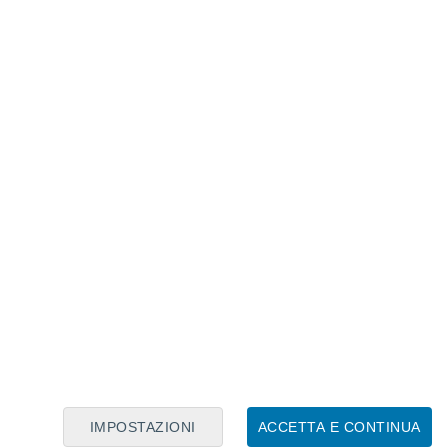
Calendario Lunare
Lun
Mar
Mer
Gio
Ven
Sab
Dom
8
9
10
11
12
13
14
15
16
17
18
19
20
21
IMPOSTAZIONI
ACCETTA E CONTINUA