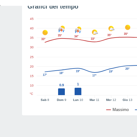
Grafici del tempo
45
40
35°
35°
35°
34°
35
33°
33°
30
25
20
20°
19°
19°
18°
17°
17°
15
1
0.9
10
°C
Sab
8
Dom
9
Lun
10
Mar
11
Mer
12
Gio
13
Massimo