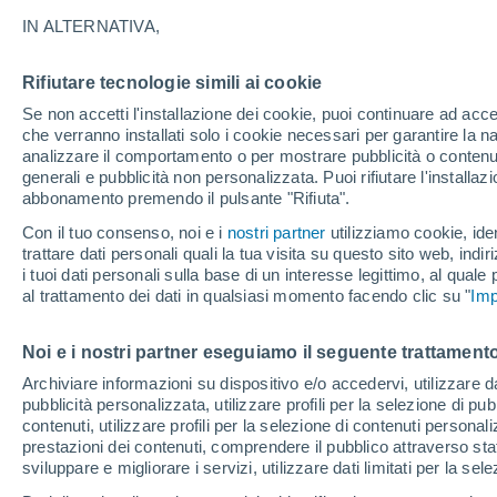
19°
IN ALTERNATIVA,
Rifiutare tecnologie simili ai cookie
Luna calan
Se non accetti l'installazione dei cookie, puoi continuare ad acc
Illuminata:
Temp. percepita 19°
che verranno installati solo i cookie necessari per garantire la n
analizzare il comportamento o per mostrare pubblicità o contenut
generali e pubblicità non personalizzata. Puoi rifiutare l'install
abbonamento premendo il pulsante "Rifiuta".
Ultim'ora.
Luca Lombroso non vede la fine del caldo:
Con il tuo consenso, noi e i
nostri partner
utilizziamo cookie, iden
"Ferragosto 2026 potrebbe entrare nella storia
trattare dati personali quali la tua visita su questo sito web, indiri
Ecco perché."
i tuoi dati personali sulla base di un interesse legittimo, al quale
Il Meteo 1 - 7
Attualità
Mappa della Temperatura
R
al trattamento dei dati in qualsiasi momento facendo clic su "
Imp
Noi e i nostri partner eseguiamo il seguente trattamento
Domani
Lunedì
Oggi
Archiviare informazioni su dispositivo e/o accedervi, utilizzare dati
pubblicità personalizzata, utilizzare profili per la selezione di pu
9 Ago
10 Ago
8 Ago
contenuti, utilizzare profili per la selezione di contenuti personal
prestazioni dei contenuti, comprendere il pubblico attraverso stat
sviluppare e migliorare i servizi, utilizzare dati limitati per la sel
70%
60%