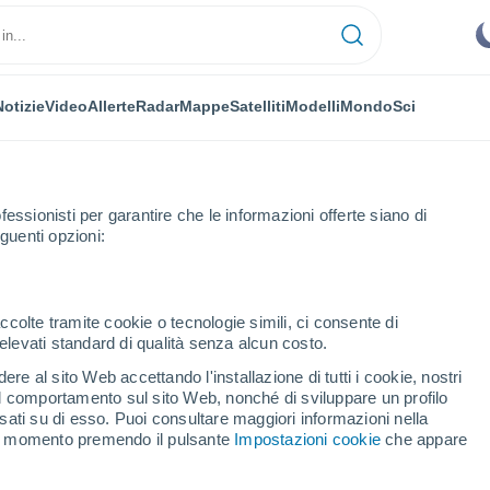
Notizie
Video
Allerte
Radar
Mappe
Satelliti
Modelli
Mondo
Sci
fessionisti per garantire che le informazioni offerte siano di
guenti opzioni:
Albertville
ccolte tramite cookie o tecnologie simili, ci consente di
n elevati standard di qualità senza alcun costo.
ville
re al sito Web accettando l'installazione di tutti i cookie, nostri
 il comportamento sul sito Web, nonché di sviluppare un profilo
...
asati su di esso. Puoi consultare maggiori informazioni nella
si momento premendo il pulsante
Impostazioni cookie
che appare
Per ora
Cielo sereno nelle prossime ore