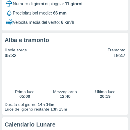
 profili
Numero di giorni di pioggia:
11
giorni
lezione
Precipitazioni medie:
66 mm
cità
izzata,
Velocità media del vento:
6 km/h
fili per
izzazione
Alba e tramonto
nuti,
 profili
Il sole sorge
Tramonto
lezione
05:32
19:47
uti
zzati,
 le
ni degli
 misurare
zioni dei
,
Prima luce
Mezzogiorno
Ultima luce
05:00
12:40
20:19
ere il
Durata del giorno
14h 16m
so
Luce del giorno restante
13h 13m
he o la
ione di
Calendario Lunare
enienti
diverse,