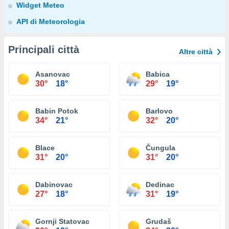
Widget Meteo
API di Meteorologia
Principali città
Altre città
Asanovac
Babica
30°
18°
29°
19°
Babin Potok
Barlovo
34°
21°
32°
20°
Blace
Čungula
31°
20°
31°
20°
Dabinovac
Dedinac
27°
18°
31°
19°
Gornji Statovac
Grudaš