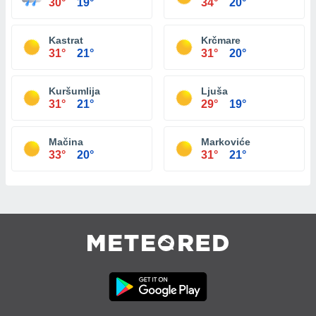
30°
19°
34°
20°
Kastrat
Krčmare
31°
21°
31°
20°
Kuršumlija
Ljuša
31°
21°
29°
19°
Mačina
Markoviće
33°
20°
31°
21°