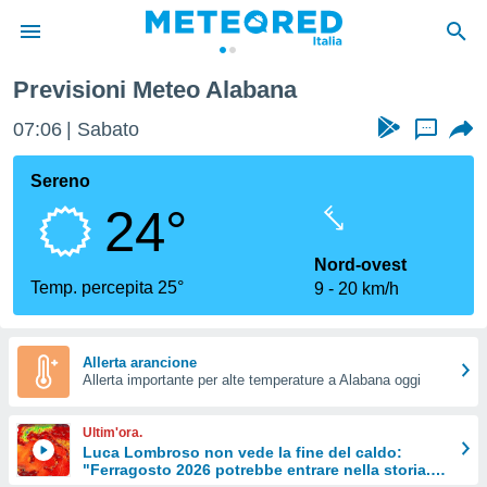
Previsioni Meteo Alabana
tiva
rivacy
07:06
Sabato
...
ti di
net
Sereno
net)
24°
i
 da
nisti per
Nord-ovest
 che le
Temp. percepita 25°
9
20 km/h
ioni
iano di
È
Allerta arancione
 a
Allerta importante per alte temperature a Alabana oggi
ito Web
do le
Ultim'ora.
opzioni:
Luca Lombroso non vede la fine del caldo:
"Ferragosto 2026 potrebbe entrare nella storia.
 i