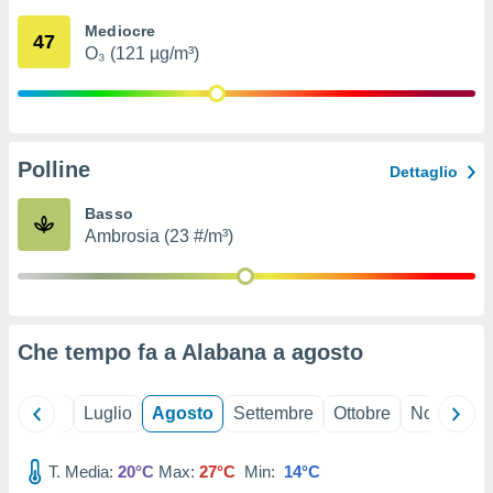
ioni
" o
Mediocre
tra
47
O₃ (121 µg/m³)
sui cookie
o sito
nostri
Polline
Dettaglio
mo il
te
Basso
ento dei
Ambrosia (23 #/m³)
re
ioni su
vo e/o
i,
Che tempo fa a Alabana a
agosto
 dati
er la
 della
Giugno
Luglio
Agosto
Settembre
Ottobre
Novembre
à, creare
r la
à
T. Media:
20°C
Max:
27°C
Min:
14°C
izzata,