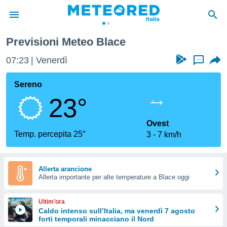
Previsioni Meteo Blace
tiva
rivacy
07:23
Venerdì
...
ti di
net
Sereno
net)
23°
i
 da
nisti per
Ovest
 che le
Temp. percepita 25°
3
7 km/h
ioni
iano di
È
Allerta arancione
 a
Allerta importante per alte temperature a Blace oggi
ito Web
do le
Ultim’ora
opzioni:
Caldo intenso sull’Italia, ma venerdì 7 agosto
forti temporali minacciano il Nord
 i