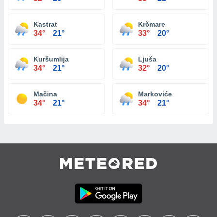
Kastrat
Krčmare
34°
21°
33°
20°
Kuršumlija
Ljuša
34°
21°
32°
20°
Mačina
Markoviće
34°
21°
34°
21°