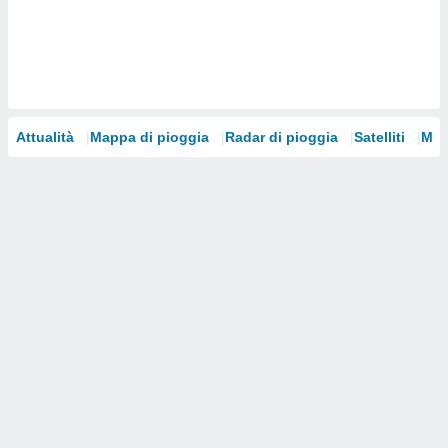
i nostri
artner
Attualità
Mappa di pioggia
Radar di pioggia
Satelliti
Mod