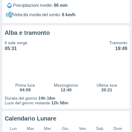
 profili
Precipitazioni medie:
66 mm
lezione
cità
Velocità media del vento:
6 km/h
izzata,
fili per
Alba e tramonto
izzazione
nuti,
Il sole sorge
Tramonto
 profili
05:31
19:49
lezione
uti
zzati,
 le
ni degli
 misurare
Prima luce
Mezzogiorno
Ultima luce
zioni dei
04:59
12:40
20:21
,
ere il
Durata del giorno
14h 18m
Luce del giorno restante
12h 58m
so
he o la
Calendario Lunare
ione di
enienti
Lun
Mar
Mer
Gio
Ven
Sab
Dom
diverse,