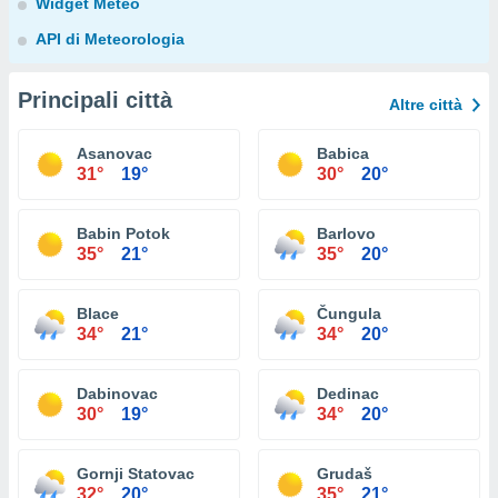
Widget Meteo
API di Meteorologia
Principali città
Altre città
Asanovac
Babica
31°
19°
30°
20°
Babin Potok
Barlovo
35°
21°
35°
20°
Blace
Čungula
34°
21°
34°
20°
Dabinovac
Dedinac
30°
19°
34°
20°
Gornji Statovac
Grudaš
32°
20°
35°
21°