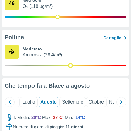
Mediocre
46
ioni
" o
O₃ (118 µg/m³)
tra
sui cookie
o sito
Polline
nostri
Dettaglio
mo il
Moderato
te
Ambrosia (28 #/m³)
ento dei
re
ioni su
vo e/o
Che tempo fa a Blace a
agosto
i,
 dati
er la
Giugno
Luglio
Agosto
Settembre
Ottobre
Novembre
 della
à, creare
r la
T. Media:
20°C
Max:
27°C
Min:
14°C
à
Numero di giorni di pioggia:
11
giorni
izzata,