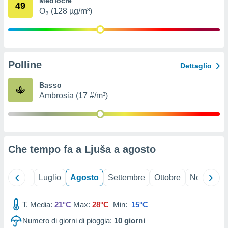
Mediocre
49
ioni
" o
O₃ (128 µg/m³)
tra
sui cookie
o sito
Polline
nostri
Dettaglio
mo il
Basso
te
Ambrosia (17 #/m³)
ento dei
re
ioni su
vo e/o
Che tempo fa a Ljuša a
agosto
i,
 dati
er la
Giugno
Luglio
Agosto
Settembre
Ottobre
Novembre
 della
à, creare
r la
T. Media:
21°C
Max:
28°C
Min:
15°C
à
Numero di giorni di pioggia:
10
giorni
izzata,