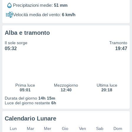
 profili
Precipitazioni medie:
51 mm
lezione
cità
Velocità media del vento:
6 km/h
izzata,
fili per
Alba e tramonto
izzazione
nuti,
Il sole sorge
Tramonto
 profili
05:32
19:47
lezione
uti
zzati,
 le
ni degli
 misurare
Prima luce
Mezzogiorno
Ultima luce
zioni dei
05:01
12:40
20:18
,
ere il
Durata del giorno
14h 15m
Luce del giorno restante
6h
so
he o la
Calendario Lunare
ione di
enienti
Lun
Mar
Mer
Gio
Ven
Sab
Dom
diverse,