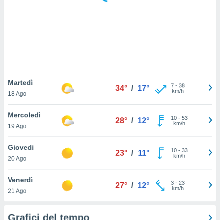
puoi
re ad
 al
ito web
et. In
aso ti
mo che
installati
okie
Martedì
7
-
38
34°
/
17°
i per
km/h
18 Ago
 la
one nel
Mercoledì
10
-
53
 non
28°
/
12°
km/h
19 Ago
utilizzati
er
e il
Giovedi
10
-
33
23°
/
11°
amento o
km/h
20 Ago
rare
à o
Venerdì
3
-
23
i
27°
/
12°
km/h
21 Ago
zzati,
 potrai
are
Grafici del tempo