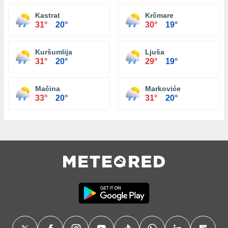
Kastrat
Krčmare
31°
20°
30°
19°
Kuršumlija
Ljuša
31°
20°
29°
19°
Mačina
Markoviće
33°
20°
31°
20°