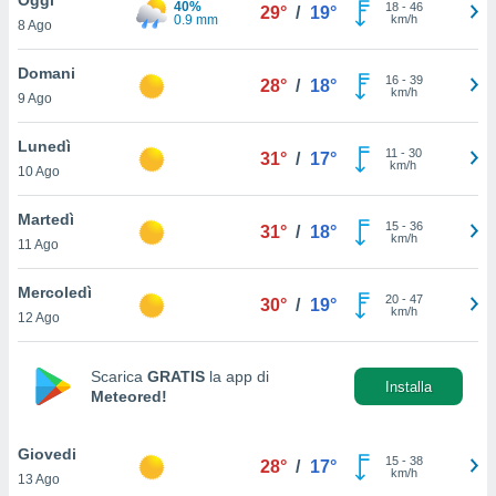
40%
a", è
18
-
46
29°
/
19°
0.9 mm
km/h
8 Ago
al sito
ettando
Domani
16
-
39
28°
/
18°
zione di
km/h
9 Ago
okie,
dei nostri
Lunedì
11
-
30
che ci
31°
/
17°
km/h
10 Ago
no di
 e
e il
Martedì
15
-
36
31°
/
18°
amento
km/h
11 Ago
 Web,
i
Mercoledì
20
-
47
re un
30°
/
19°
km/h
12 Ago
pecifico
arti la
à o
Scarica
GRATIS
la app di
i
Installa
Meteored!
zzati
 di esso.
sultare
Giovedi
15
-
38
28°
/
17°
km/h
13 Ago
oni nella