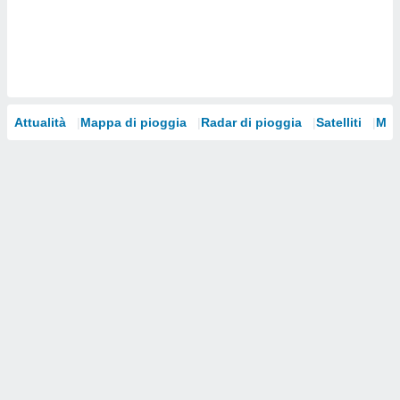
i nostri
artner
Attualità
Mappa di pioggia
Radar di pioggia
Satelliti
Mod