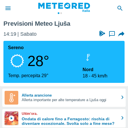
Previsioni Meteo Ljuša
tiva
rivacy
14:19
Sabato
...
ti di
net
Sereno
net)
28°
i
 da
nisti per
Nord
 che le
Temp. percepita 29°
18
45 km/h
ioni
iano di
È
Allerta arancione
 a
Allerta importante per alte temperature a Ljuša oggi
ito Web
do le
Ultim'ora.
opzioni:
Ondata di calore fino a Ferragosto: rischia di
diventare eccezionale. Svolta solo a fine mese?
 i