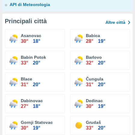
API di Meteorologia
Principali città
Altre città
Asanovac
Babica
30°
18°
28°
19°
Babin Potok
Barlovo
33°
20°
32°
20°
Blace
Čungula
31°
20°
31°
20°
Dabinovac
Dedinac
27°
18°
30°
19°
Gornji Statovac
Grudaš
30°
19°
33°
20°