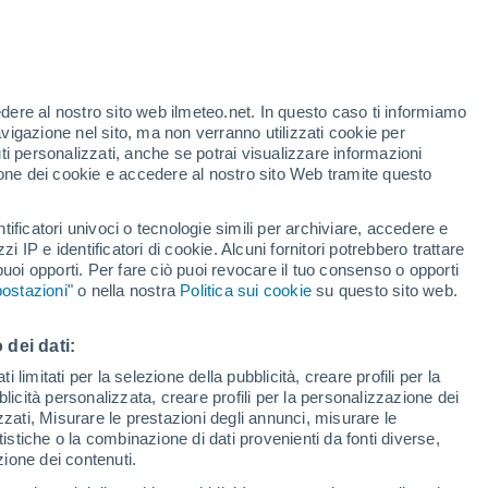
edere al nostro sito web ilmeteo.net. In questo caso ti informiamo
avigazione nel sito, ma non verranno utilizzati cookie per
i personalizzati, anche se potrai visualizzare informazioni
azione dei cookie e accedere al nostro sito Web tramite questo
tificatori univoci o tecnologie simili per archiviare, accedere e
zzi IP e identificatori di cookie. Alcuni fornitori potrebbero trattare
 puoi opporti. Per fare ciò puoi revocare il tuo consenso o opporti
pioggia
Satelliti
Modelli
ostazioni
" o nella nostra
Politica sui cookie
su questo sito web.
 dei dati:
Lunedì
Martedì
Mercoledì
Giovedi
 limitati per la selezione della pubblicità, creare profili per la
bblicità personalizzata, creare profili per la personalizzazione dei
10 Ago
11 Ago
12 Ago
13 Ago
izzati, Misurare le prestazioni degli annunci, misurare le
istiche o la combinazione di dati provenienti da fonti diverse,
ezione dei contenuti.
80%
90%
80%