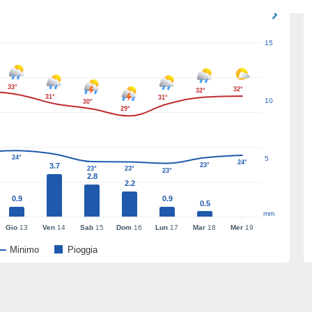
15
33°
32°
32°
31°
31°
10
30°
29°
24°
5
24°
3.7
23°
23°
23°
23°
2.8
2.2
0.9
0.9
0.5
mm
Gio
13
Ven
14
Sab
15
Dom
16
Lun
17
Mar
18
Mer
19
Minimo
Pioggia