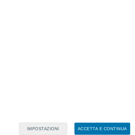
Calendario Lunare
Lun
Mar
Mer
Gio
Ven
Sab
Dom
7
8
9
10
11
12
13
14
15
16
17
18
19
20
IMPOSTAZIONI
ACCETTA E CONTINUA