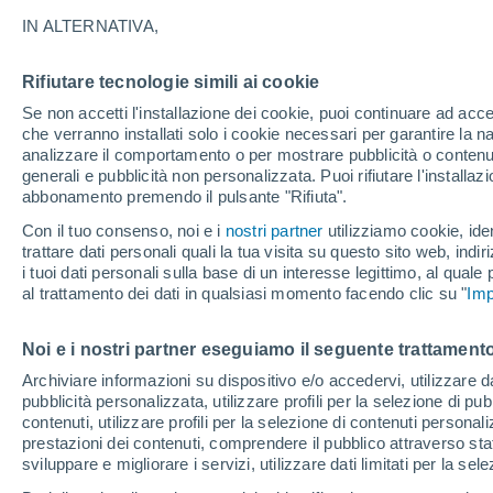
25°
IN ALTERNATIVA,
Rifiutare tecnologie simili ai cookie
30%
Se non accetti l'installazione dei cookie, puoi continuare ad acc
Temp. percepita 26°
0.1 mm
che verranno installati solo i cookie necessari per garantire la n
analizzare il comportamento o per mostrare pubblicità o contenut
generali e pubblicità non personalizzata. Puoi rifiutare l'install
abbonamento premendo il pulsante "Rifiuta".
Ultim'ora.
L’estate non cambia rotta: caldo fino a metà
Con il tuo consenso, noi e i
nostri partner
utilizziamo cookie, iden
agosto, svolta possibile solo a fine mese
trattare dati personali quali la tua visita su questo sito web, indiri
i tuoi dati personali sulla base di un interesse legittimo, al quale
Il Meteo 1 - 7
Attualità
Mappa di pioggia
Radar di 
al trattamento dei dati in qualsiasi momento facendo clic su "
Imp
Noi e i nostri partner eseguiamo il seguente trattamento
Domani
Domenica
Oggi
Archiviare informazioni su dispositivo e/o accedervi, utilizzare dati
pubblicità personalizzata, utilizzare profili per la selezione di pu
8 Ago
9 Ago
7 Ago
contenuti, utilizzare profili per la selezione di contenuti personal
prestazioni dei contenuti, comprendere il pubblico attraverso stat
sviluppare e migliorare i servizi, utilizzare dati limitati per la sel
80%
80%
80%