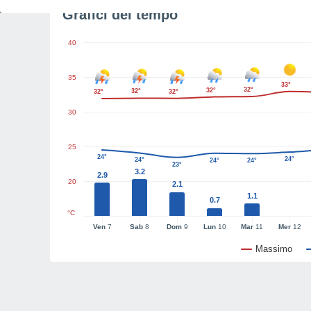
Grafici del tempo
40
35
33°
32°
32°
32°
32°
32°
30
25
24°
24°
24°
24°
24°
23°
3.2
2.9
20
2.1
1.1
0.7
°C
Ven
7
Sab
8
Dom
9
Lun
10
Mar
11
Mer
12
Massimo