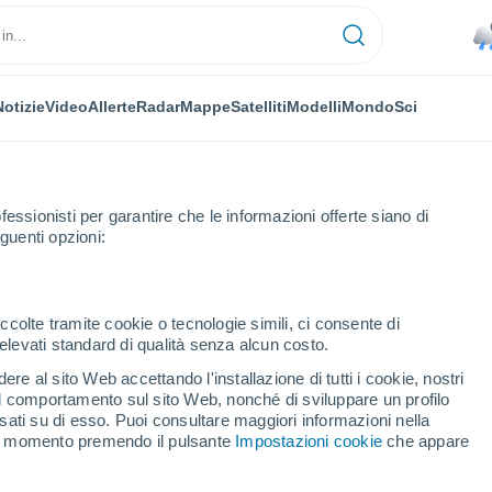
Notizie
Video
Allerte
Radar
Mappe
Satelliti
Modelli
Mondo
Sci
fessionisti per garantire che le informazioni offerte siano di
guenti opzioni:
ccolte tramite cookie o tecnologie simili, ci consente di
n elevati standard di qualità senza alcun costo.
ma
re al sito Web accettando l'installazione di tutti i cookie, nostri
 il comportamento sul sito Web, nonché di sviluppare un profilo
...
asati su di esso. Puoi consultare maggiori informazioni nella
si momento premendo il pulsante
Impostazioni cookie
che appare
Per ora
Caldo umido afoso nelle
prossime ore