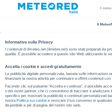
Il Meteo
Informativa sulla Privacy
I contenuti di Ilmeteo.net (ilmeteo.net) sono stati preparati da pro
qualità. È possibile accedere a questo sito Web utilizzando le se
Accetta i cookie e accedi gratuitamente
Home
Messico
Tamaulipas
Aldama
La pubblicità digitale personalizzata, basata sulle informazioni ra
finanziare la nostra attività per continuare a offrirti contenuti co
Previsioni Meteo Alda
Facendo clic sul pulsante "Accetta e continua", è possibile accede
o dei nostri partner, che ci consentono di tracciare e analizzare
04:39
Venerdì
specifico per mostrarti la pubblicità o contenuti personalizzati b
nostra
Politica sui cookie
e revocare il tuo consenso in qualsia
disponibile a piè di pagina del nostro sito web.
Pioggia debole