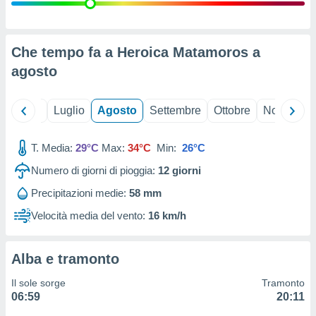
ioni
" o
tra
sui cookie
o sito
Che tempo fa a Heroica Matamoros a
agosto
nostri
Giugno
Luglio
Agosto
Settembre
Ottobre
Novembre
mo il
te
ento dei
T. Media:
29°C
Max:
34°C
Min:
26°C
Numero di giorni di pioggia:
12
giorni
re
ioni su
Precipitazioni medie:
58 mm
vo e/o
Velocità media del vento:
16 km/h
i,
 dati
er la
 della
Alba e tramonto
à, creare
r la
Il sole sorge
Tramonto
à
06:59
20:11
izzata,