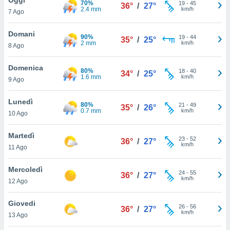
70%
a", è
19
-
45
36°
/
27°
2.4 mm
km/h
7 Ago
al sito
ettando
Domani
90%
19
-
44
35°
/
25°
zione di
2 mm
km/h
8 Ago
okie,
dei nostri
Domenica
80%
18
-
40
che ci
34°
/
25°
1.6 mm
km/h
9 Ago
no di
 e
e il
Lunedì
80%
21
-
49
35°
/
26°
amento
0.7 mm
km/h
10 Ago
 Web,
i
Martedì
23
-
52
re un
36°
/
27°
km/h
11 Ago
pecifico
arti la
Mercoledì
à o
24
-
55
36°
/
27°
km/h
i
12 Ago
zzati
 di esso.
Giovedi
26
-
56
sultare
36°
/
27°
km/h
13 Ago
oni nella