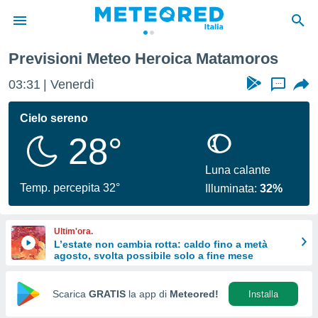
Previsioni Meteo Heroica Matamoros
tiva
rivacy
03:31
Venerdì
...
ti di
net
Cielo sereno
net)
28°
i
 da
nisti per
Luna calante
 che le
Temp. percepita 32°
Illuminata:
32%
ioni
iano di
È
Ultim'ora.
L’estate non cambia rotta: caldo fino a metà
 a
agosto, svolta possibile solo a fine mese
ito Web
do le
opzioni:
Scarica
GRATIS
la app di
Meteored!
Installa
 i