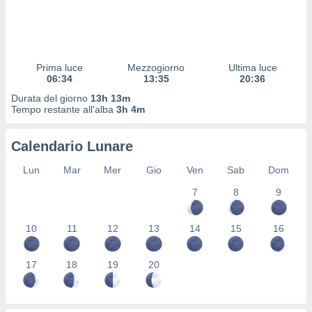
 profili
lezione
cità
izzata,
fili per
Prima luce
Mezzogiorno
Ultima luce
06:34
13:35
20:36
izzazione
Durata del giorno
13h 13m
nuti,
Tempo restante all'alba
3h 4m
 profili
lezione
uti
Calendario Lunare
zzati,
 le
Lun
Mar
Mer
Gio
Ven
Sab
Dom
ni degli
 misurare
7
8
9
zioni dei
,
10
11
12
13
14
15
16
ere il
so
17
18
19
20
he o la
ione di
enienti
diverse,