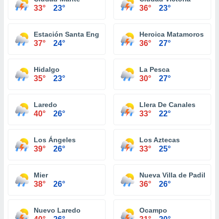
33°
23°
36°
23°
Estación Santa Engracia
Heroica Matamoros
37°
24°
36°
27°
Hidalgo
La Pesca
35°
23°
30°
27°
Laredo
Llera De Canales
40°
26°
33°
22°
Los Ángeles
Los Aztecas
39°
26°
33°
25°
Mier
Nueva Villa de Padilla
38°
26°
36°
26°
Nuevo Laredo
Ocampo