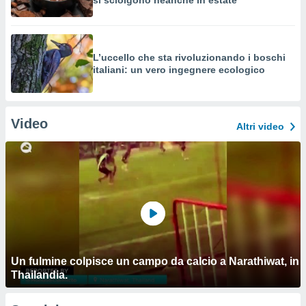
si sciolgono neanche in estate
L’uccello che sta rivoluzionando i boschi
italiani: un vero ingegnere ecologico
Video
Altri video
Un fulmine colpisce un campo da calcio a Narathiwat, in
Thailandia.