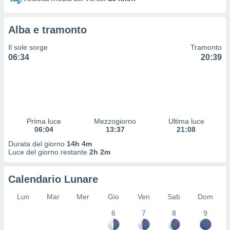
 profili
lezione
cità
Alba e tramonto
izzata,
fili per
Il sole sorge
Tramonto
06:34
20:39
izzazione
nuti,
 profili
lezione
uti
zzati,
Prima luce
Mezzogiorno
Ultima luce
 le
06:04
13:37
21:08
ni degli
 misurare
Durata del giorno
14h 4m
zioni dei
Luce del giorno restante
2h 2m
,
ere il
Calendario Lunare
so
Lun
Mar
Mer
Gio
Ven
Sab
Dom
he o la
ione di
6
7
8
9
enienti
diverse,