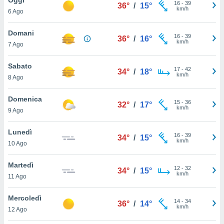
a", è
16
-
39
36°
/
15°
km/h
6 Ago
al sito
ettando
Domani
16
-
39
36°
/
16°
zione di
km/h
7 Ago
okie,
dei nostri
Sabato
17
-
42
che ci
34°
/
18°
km/h
8 Ago
no di
 e
e il
Domenica
15
-
36
32°
/
17°
amento
km/h
9 Ago
 Web,
i
Lunedì
16
-
39
re un
34°
/
15°
km/h
10 Ago
pecifico
arti la
Martedì
à o
12
-
32
34°
/
15°
km/h
i
11 Ago
zzati
 di esso.
Mercoledì
14
-
34
sultare
36°
/
14°
km/h
12 Ago
oni nella