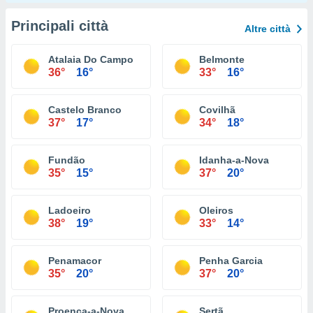
Principali città
Altre città
Atalaia Do Campo
Belmonte
36°
16°
33°
16°
Castelo Branco
Covilhã
37°
17°
34°
18°
Fundão
Idanha-a-Nova
35°
15°
37°
20°
Ladoeiro
Oleiros
38°
19°
33°
14°
Penamacor
Penha Garcia
35°
20°
37°
20°
Proença-a-Nova
Sertã