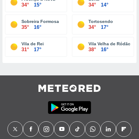
34°
15°
34°
14°
Sobreira Formosa
Tortosendo
35°
16°
34°
17°
Vila de Rei
Vila Velha de Ródão
31°
17°
38°
16°