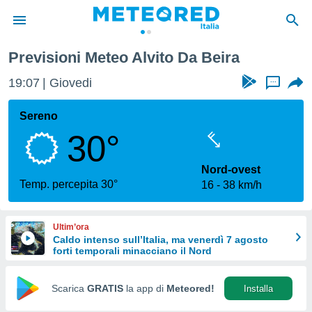
a
Previsioni Meteo Alvito Da Beira
tiva
rivacy
19:07
Giovedi
...
ti di
net
Sereno
net)
30°
i
 da
nisti per
Nord-ovest
 che le
Temp. percepita 30°
16
38 km/h
ioni
iano di
È
Ultim’ora
Caldo intenso sull’Italia, ma venerdì 7 agosto
 a
forti temporali minacciano il Nord
ito Web
do le
opzioni:
Scarica
GRATIS
la app di
Meteored!
Installa
 i