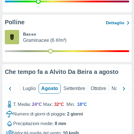
ioni
" o
tra
sui cookie
o sito
Polline
Dettaglio
Basso
nostri
Graminacee (6 #/m³)
mo il
te
ento dei
Che tempo fa a Alvito Da Beira a
agosto
re
ioni su
vo e/o
Giugno
Luglio
Agosto
Settembre
Ottobre
Novembre
i,
 dati
er la
T. Media:
24°C
Max:
32°C
Min:
18°C
 della
Numero di giorni di pioggia:
2
giorni
à, creare
r la
Precipitazioni medie:
8 mm
à
izzata,
Velocità media del vento:
10 km/h